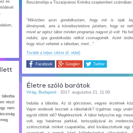
hez és
Beszámolója a Tiszaújvárosi Krónika szeptemberi számában 
ötődését
s
"Miközben azon gondolkoztam, hogy mit is írjak le
rodalom,
élménynek, arra a következtetésre jutottam, hogy ez neh
mivel az egész tábor minden programja nagyon jó volt. Ha ho
indulni, újra gondolkodás nélkül csomagolnék. Azért örül
hogy részt vehetek a táborban, mert..."
Tovább a teljes cikkre (4. oldal)
Facebook
Google+
Twitter
lett
Életre szóló barátok
Virág, Budapest
·
2017. augusztus 21. 11:00
 táborba
em részt
Indulás a táborba. Az út görcsösen, vegyes érzelmek köze
hogy nem
Vajon rendesek lesznek a táborlakók? Izgalmas vagy unal
ncsiság
együtt töltött idő? Megérkeztünk. A tábor helyszíne egy mese
 meg.
volt, egy hatalmas parkkal, teniszpályával és medencév
szétosztottak minket csapatokba, ahol kiválasztottunk egy 
csapatunk a nemek közti különbségeket választotta), 