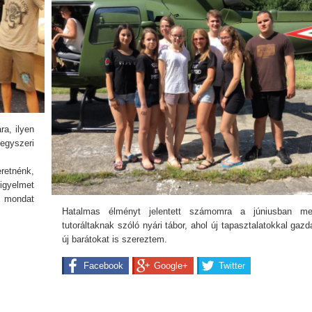
ra, ilyen
egyszeri
eretnénk,
igyelmet
 mondat
Hatalmas élményt jelentett számomra a júniusban meg
tutoráltaknak szóló nyári tábor, ahol új tapasztalatokkal ga
új barátokat is szereztem.
Facebook
Google+
Twitter