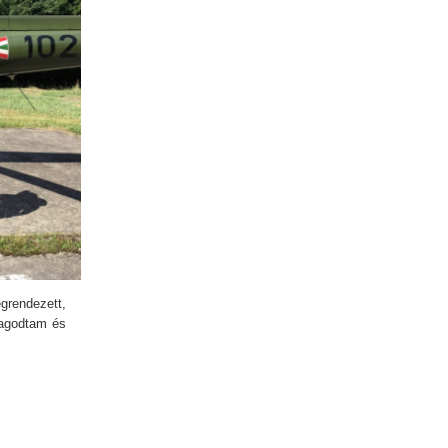
rendezett,
zdagodtam és