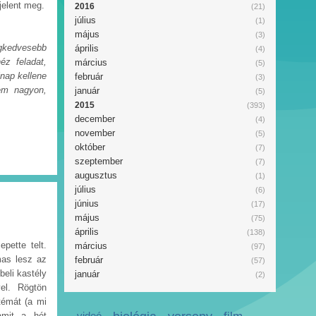
jelent meg.
2016
(21)
július
(1)
május
(3)
gkedvesebb
április
(4)
éz feladat,
március
(5)
lnap kellene
február
(3)
tem nagyon,
január
(5)
2015
(393)
december
(4)
november
(5)
október
(7)
szeptember
(7)
augusztus
(1)
július
(6)
június
(17)
május
(75)
április
(138)
pette telt.
március
(97)
mas lesz az
február
(57)
beli kastély
január
(2)
el. Rögtön
témát (a mi
videó
amit a hét