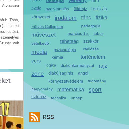
biológia
verseny
film
. A vacsora
nyelv
fotózás
nyelvtanulás
földrajz
környezet
irodalom
tánc
fizika
dául: Több,
) lehetett
pedagógia
Eötvös Collegium
ics festés),
március 15.
tábor
művészet
 személyes
tehetség
szakkör
Szuper volt
vetélkedő
rádiózás
pszichológia
media
történelem
kémia
vers
logika
diákönkormányzat
rajz
zene
diákújságírás
angol
eket
környezetvédelem
tudomány
sport
hagyomány
matematika
színház
technika
ünnep
RSS