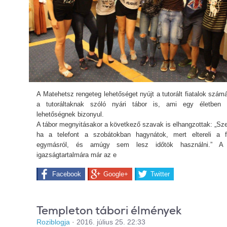
A Matehetsz rengeteg lehetőséget nyújt a tutorált fiatalok számá
a tutoráltaknak szóló nyári tábor is, ami egy életben 
lehetőségnek bizonyul.
A tábor megnyitásakor a következő szavak is elhangzottak: „Sz
ha a telefont a szobátokban hagynátok, mert eltereli a f
egymásról, és amúgy sem lesz időtök használni.”
A
igazságtartalmára már az e
Facebook
Google+
Twitter
Templeton tábori élmények
Roziblogja
·
2016. július 25. 22:33