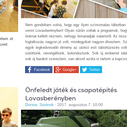
Nem gondoltam volna, hogy egy ilyen színvonalas táborban 
venni Lovasberényben! Olyan sűrűn voltak a programok, hog
órámat kellett néznem, nehogy lemaradjak valamiről. Az össz
ettem el:
foglalkozás nagyon jó volt, mindegyiket nagyon élveztem. 
szert.
egyik legkedvesebb élmény az utolsó esti tábortüzezés volt
sütöttünk, nevetgéltünk, bolondoztunk. Sok új emberrel tal
sok új barátot szereztem, van akivel azóta is tartom a kapcso
Facebook
Google+
Twitter
Önfeledt játék és csapatépítés
Lovasberényben
Dorina, Szolnok
·
2017. augusztus 7. 10:00