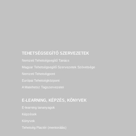
TEHETSÉGSEGÍTŐ SZERVEZETEK
Nemzeti Tehetségsegítő Tanács
Magyar Tehetségsegítő Szervezetek Szövetsége
Nemzeti Tehetségpont
Európai Tehetségközpont
A Matehetsz Tagszervezetei
E-LEARNING, KÉPZÉS, KÖNYVEK
E-learning tananyagok
Képzések
Könyvek
Tehetség Piactér (mentorálás)