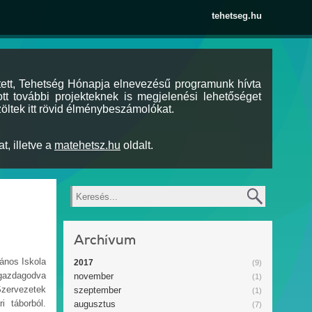
tehetseg.hu
tett, Tehetség Hónapja elnevezésű programunk hívta
tt további projekteknek is megjelenési lehetőséget
öltek itt rövid élménybeszámolókat.
t, illetve a
matehetsz.hu
oldalt.
Keresés
Archívum
lános Iskola
2017
(9)
 gazdagodva
november
(1)
zervezetek
szeptember
(1)
i táborból.
augusztus
(7)