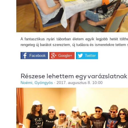
A fantasztikus nyári táborban életem egyik legjobb hetét tölth
rengeteg új barátot szereztem, új tudásra és ismeretekre tettem 
Facebook
Google+
Twitter
Részese lehettem egy varázslatnak
Noémi, Gyöngyös
·
2017. augusztus 8. 10:00