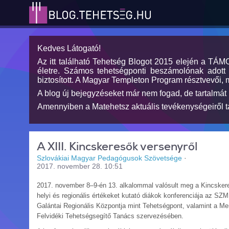
Kedves Látogató!
Az itt található Tehetség Blogot 2015 elején a TÁ
életre. Számos tehetségponti beszámolónak adott h
biztosított. A Magyar Templeton Program résztvevői, 
A blog új bejegyzéseket már nem fogad, de tartalmát 
Amennyiben a Matehetsz aktuális tevékenységeiről tá
A XIII. Kincskeresők versenyről
Szlovákiai Magyar Pedagógusok Szövetsége
·
2017. november 28. 10:51
2017. november 8–9-én 13. alkalommal valósult meg a Kincsker
helyi és regionális értékeket kutató diákok konferenciája az S
Galántai Regionális Központja mint Tehetségpont, valamint a Me
Felvidéki Tehetségsegítő Tanács szervezésében.