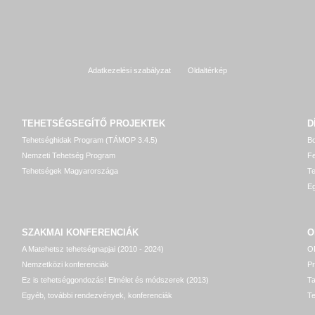
Adatkezelési szabályzat
Oldaltérkép
TEHETSÉGSEGÍTŐ
PROJEKTEK
D
Tehetséghidak Program (TÁMOP 3.4.5)
Bo
Nemzeti Tehetség Program
Fe
Tehetségek Magyarországa
T
Eg
SZAKMAI KONFERENCIÁK
O
A Matehetsz tehetségnapjai (2010 - 2024)
OP
Nemzetközi konferenciák
P
Ez is tehetséggondozás! Elmélet és módszerek (2013)
T
Egyéb, további rendezvények, konferenciák
Te