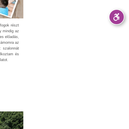
fogok részt
y mindig az
es előadás,
Számomra az
: szalonnát
álkoztam és
latot.