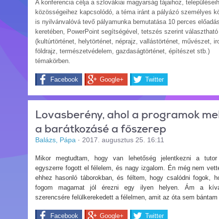
A konferencia célja a szlovákiai magyarság tájaihoz, települései
közösségeihez kapcsolódó, a téma iránt a pályázó személyes k
is nyilvánvalóvá tevő pályamunka bemutatása 10 perces előadá
keretében, PowerPoint segítségével, tetszés szerint választható
(kultúrtörténet, helytörténet, néprajz, vallástörténet, művészet, i
földrajz, természetvédelem, gazdaságtörténet, építészet stb.)
témakörben.
Facebook
Google+
Twitter
Lovasberény, ahol a programok mel
a barátkozásé a főszerep
Balázs, Pápa
·
2017. augusztus 25. 16:11
Mikor megtudtam, hogy van lehetőség jelentkezni a tutor
egyszerre fogott el félelem, és nagy izgalom. Én még nem vett
ehhez hasonló táborokban, és féltem, hogy csalódni fogok, 
fogom magamat jól érezni egy ilyen helyen. Ám a kívá
szerencsére felülkerekedett a félelmen, amit az óta sem bántam
Facebook
Google+
Twitter