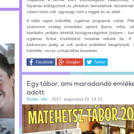
folyamán kidolgoztunk és pénteken bemutattunk társainknak
valami isteni volt, ugyanúgy mint a reggeli és az ebéd.
A többi napon különféle, izgalmas programok voltak. Pél
számomra ezidáig ismeretlen sportot (kama, méta, stb.
kipróbálni, próbára tehettük kézügyességünket (selyem -, kav
izgalmas fizikai kísérleteket mutattak nekünk be. A
kedvencem pedig az volt amikor esténként beugróztunk. 
különféle, vicces szituációkba keveredni.
Facebook
Google+
Twitter
Egy tábor, ami maradandó emlék
adott
Eszter, Vác
·
2017. augusztus 10. 14:12