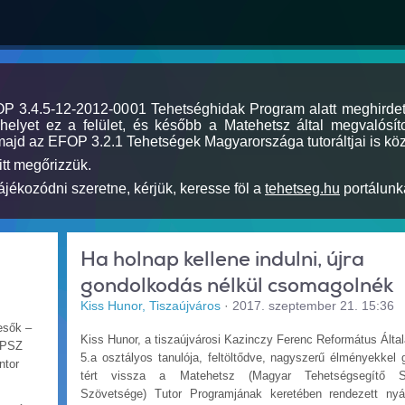
MOP 3.4.5-12-2012-0001 Tehetséghidak Program alatt meghirde
elyet ez a felület, és később a Matehetsz által megvalósíto
majd az EFOP 3.2.1 Tehetségek Magyarországa tutoráltjai is köz
itt megőrizzük.
jékozódni szeretne, kérjük, keresse föl a
tehetseg.hu
portálunka
Ha holnap kellene indulni, újra
gondolkodás nélkül csomagolnék
Kiss Hunor, Tiszaújváros
·
2017. szeptember 21. 15:36
esők –
Kiss Hunor, a tiszaújvárosi Kazinczy Ferenc Református Álta
ZMPSZ
5.a osztályos tanulója, feltöltődve, nagyszerű élményekkel
ntor
tért vissza a Matehetsz (Magyar Tehetségsegítő S
Szövetsége) Tutor Programjának keretében rendezett nyár