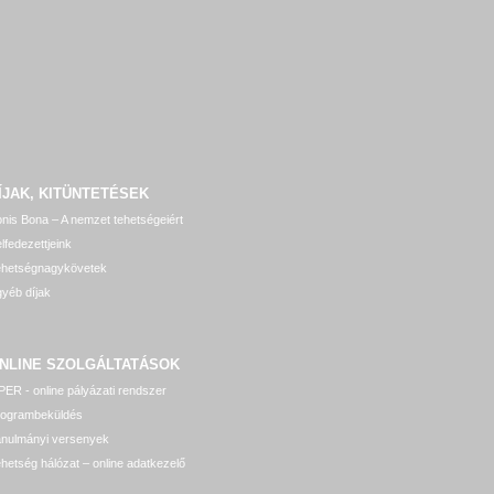
ÍJAK, KITÜNTETÉSEK
nis Bona – A nemzet tehetségeiért
lfedezettjeink
ehetségnagykövetek
yéb díjak
NLINE SZOLGÁLTATÁSOK
ER - online pályázati rendszer
rogrambeküldés
anulmányi versenyek
hetség hálózat – online adatkezelő