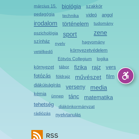
március 15.
biológia
szakkör
pedagógia
videó
angol
technika
irodalom
történelem
tudomány
zene
pszichológia
sport
színház
hagyomány
nyelv
környezetvédelem
vetélkedő
Eötvös Collegium
logika
környezet
tábor
fizika
rajz
vers
fotózás
film
földrajz
művészet
diákújságírás
verseny
media
kémia
ünnep
tánc
matematika
tehetség
diákönkormányzat
rádiózás
nyelvtanulás
RSS