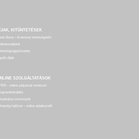
ÍJAK, KITÜNTETÉSEK
nis Bona – A nemzet tehetségeiért
lfedezettjeink
ehetségnagykövetek
yéb díjak
NLINE SZOLGÁLTATÁSOK
ER - online pályázati rendszer
rogrambeküldés
anulmányi versenyek
hetség hálózat – online adatkezelő