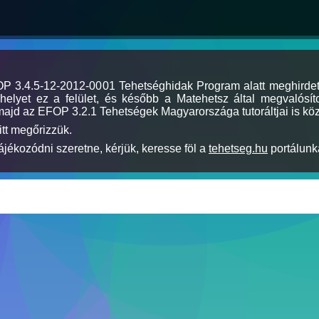
MOP 3.4.5-12-2012-0001 Tehetséghidak Program alatt meghirde
elyet ez a felület, és később a Matehetsz által megvalósíto
majd az EFOP 3.2.1 Tehetségek Magyarországa tutoráltjai is köz
itt megőrizzük.
jékozódni szeretne, kérjük, keresse föl a
tehetseg.hu
portálunka