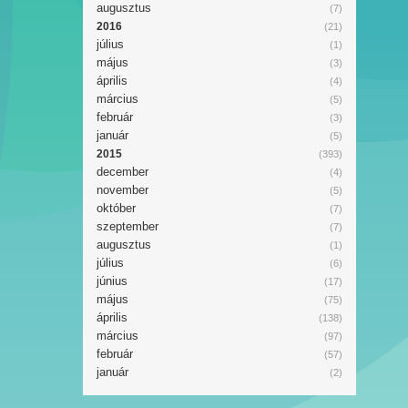
augusztus
(7)
2016
(21)
július
(1)
május
(3)
április
(4)
március
(5)
február
(3)
január
(5)
2015
(393)
december
(4)
november
(5)
október
(7)
szeptember
(7)
augusztus
(1)
július
(6)
június
(17)
május
(75)
április
(138)
március
(97)
február
(57)
január
(2)