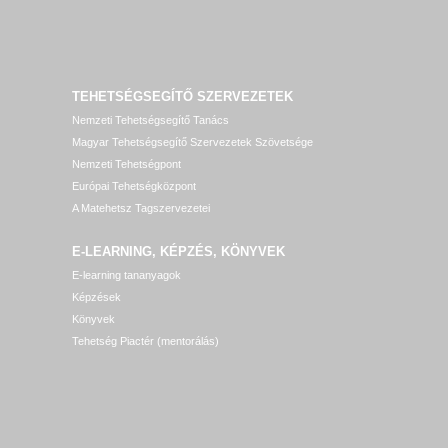
TEHETSÉGSEGÍTŐ SZERVEZETEK
Nemzeti Tehetségsegítő Tanács
Magyar Tehetségsegítő Szervezetek Szövetsége
Nemzeti Tehetségpont
Európai Tehetségközpont
A Matehetsz Tagszervezetei
E-LEARNING, KÉPZÉS, KÖNYVEK
E-learning tananyagok
Képzések
Könyvek
Tehetség Piactér (mentorálás)