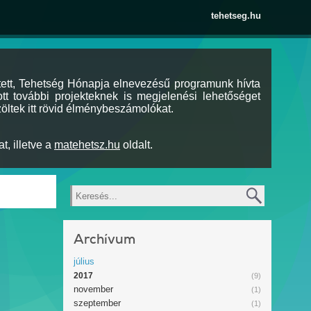
tehetseg.hu
tett, Tehetség Hónapja elnevezésű programunk hívta
tt további projekteknek is megjelenési lehetőséget
öltek itt rövid élménybeszámolókat.
t, illetve a
matehetsz.hu
oldalt.
Keresés
Archívum
július
2017
(9)
november
(1)
szeptember
(1)