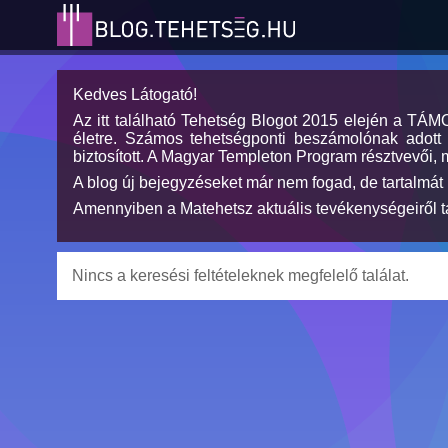
Kedves Látogató!
Az itt található Tehetség Blogot 2015 elején a TÁ
életre. Számos tehetségponti beszámolónak adott h
biztosított. A Magyar Templeton Program résztvevői, 
A blog új bejegyzéseket már nem fogad, de tartalmát 
Amennyiben a Matehetsz aktuális tevékenységeiről tá
Nincs a keresési feltételeknek megfelelő találat.