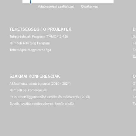
Adatkezelési szabályzat
Oldaltérkép
TEHETSÉGSEGÍTŐ
PROJEKTEK
D
Tehetséghidak Program (TÁMOP 3.4.5)
Bo
Nemzeti Tehetség Program
Fe
Tehetségek Magyarországa
T
Eg
SZAKMAI KONFERENCIÁK
O
A Matehetsz tehetségnapjai (2010 - 2024)
OP
Nemzetközi konferenciák
P
Ez is tehetséggondozás! Elmélet és módszerek (2013)
T
Egyéb, további rendezvények, konferenciák
Te