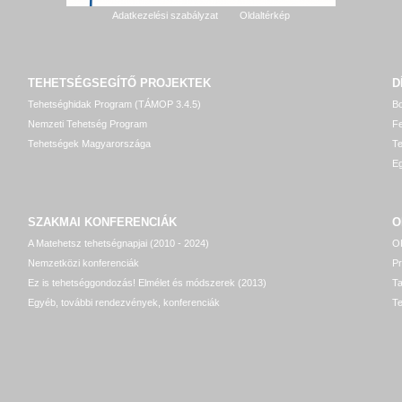
Adatkezelési szabályzat
Oldaltérkép
TEHETSÉGSEGÍTŐ
PROJEKTEK
D
Tehetséghidak Program (TÁMOP 3.4.5)
Bo
Nemzeti Tehetség Program
Fe
Tehetségek Magyarországa
T
Eg
SZAKMAI KONFERENCIÁK
O
A Matehetsz tehetségnapjai (2010 - 2024)
OP
Nemzetközi konferenciák
P
Ez is tehetséggondozás! Elmélet és módszerek (2013)
T
Egyéb, további rendezvények, konferenciák
Te