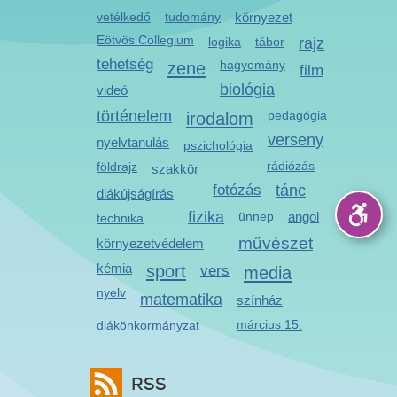
vetélkedő
tudomány
környezet
Eötvös Collegium
logika
tábor
rajz
tehetség
zene
hagyomány
film
biológia
videó
történelem
irodalom
pedagógia
verseny
nyelvtanulás
pszichológia
rádiózás
földrajz
szakkör
fotózás
tánc
diákújságírás
fizika
ünnep
angol
technika
művészet
környezetvédelem
kémia
sport
vers
media
nyelv
matematika
színház
március 15.
diákönkormányzat
RSS