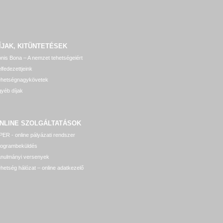
ÍJAK, KITÜNTETÉSEK
nis Bona – A nemzet tehetségeiért
lfedezettjeink
ehetségnagykövetek
yéb díjak
NLINE SZOLGÁLTATÁSOK
ER - online pályázati rendszer
rogrambeküldés
anulmányi versenyek
hetség hálózat – online adatkezelő