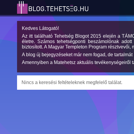
Kedves Látogató!
Az itt található Tehetség Blogot 2015 elején a TÁ
életre. Számos tehetségponti beszámolónak adott h
biztosított. A Magyar Templeton Program résztvevői, 
A blog új bejegyzéseket már nem fogad, de tartalmát 
Amennyiben a Matehetsz aktuális tevékenységeiről tá
Nincs a keresési feltételeknek megfelelő találat.