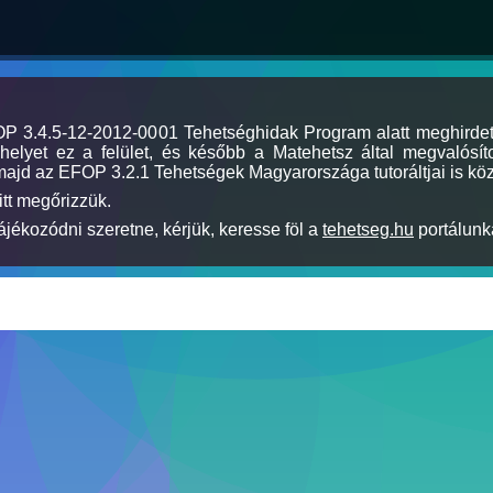
MOP 3.4.5-12-2012-0001 Tehetséghidak Program alatt meghirde
elyet ez a felület, és később a Matehetsz által megvalósíto
majd az EFOP 3.2.1 Tehetségek Magyarországa tutoráltjai is köz
itt megőrizzük.
jékozódni szeretne, kérjük, keresse föl a
tehetseg.hu
portálunka