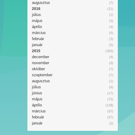
augusztus
(7)
2016
(21)
július
(1)
május
(3)
április
(4)
március
(5)
február
(3)
január
(5)
2015
(393)
december
(4)
november
(5)
október
(7)
szeptember
(7)
augusztus
(1)
július
(6)
június
(17)
május
(75)
április
(138)
március
(97)
február
(57)
január
(2)