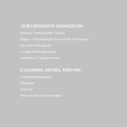
TEHETSÉGSEGÍTŐ SZERVEZETEK
Nemzeti Tehetségsegítő Tanács
Magyar Tehetségsegítő Szervezetek Szövetsége
Nemzeti Tehetségpont
Európai Tehetségközpont
A Matehetsz Tagszervezetei
E-LEARNING, KÉPZÉS, KÖNYVEK
E-learning tananyagok
Képzések
Könyvek
Tehetség Piactér (mentorálás)