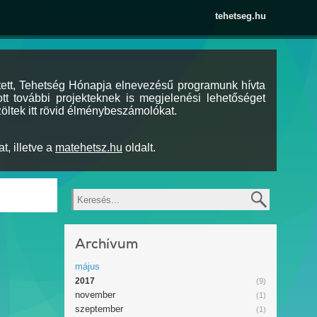
tehetseg.hu
tett, Tehetség Hónapja elnevezésű programunk hívta
tt további projekteknek is megjelenési lehetőséget
öltek itt rövid élménybeszámolókat.
t, illetve a
matehetsz.hu
oldalt.
Keresés
Archívum
május
2017
(9)
november
(1)
szeptember
(1)