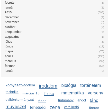
február
(3)
január
(5)
2015
(393)
december
(4)
november
(5)
október
(7)
szeptember
(7)
augusztus
(1)
július
(6)
június
(17)
május
(75)
április
(138)
március
(97)
február
(57)
január
(2)
környezetvédelem
irodalom
biológia
történelem
technika
matematika
verseny
március 15.
fizika
diákönkormányzat
tudomány
angol
tánc
tábor
művészet
zene
vetélkedő
tehetség
ünnep