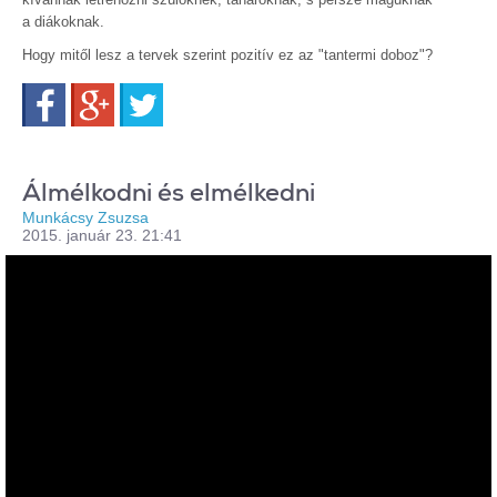
a diákoknak.
Hogy mitől lesz a tervek szerint pozitív ez az "tantermi doboz"?
Facebook
Google+
Twitter
Álmélkodni és elmélkedni
Munkácsy Zsuzsa
2015. január 23. 21:41