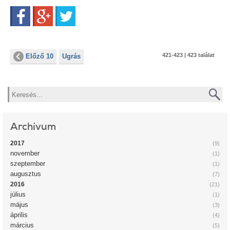
Facebook
Google+
Twitter
421-423 | 423 találat
Előző 10
Ugrás
Keresés
Archívum
2017
(9)
november
(1)
szeptember
(1)
augusztus
(7)
2016
(21)
július
(1)
május
(3)
április
(4)
március
(5)