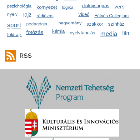
diákújságírás
pszichológia
vers
környezet
logika
nyelv
rajz
videó
rádiózás
Eötvös Collegium
hagyomány
sport
pedagógia
szakkör
színház
kémia
fotózás
nyelvtanulás
media
film
földrajz
RSS