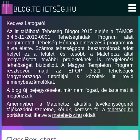
Kedves Látogató!
Az itt található Tehetség Blogot 2015 elején a TÁMOP
3.4.5-12-2012-0001 Tehetséghidak Program alatt
meghirdetett, Tehetség Hónapja elnevezésű programunk
hívta életre. Számos tehetségponti beszámolónak adott
helyet ez a felület, és később a Matehetsz által
megvalósított további projekteknek is megjelenési
lehetőséget biztosított. A Magyar Templeton Program
résztvevői, majd az EFOP 3.2.1 Tehetségek
Magyarországa tutoráltjai is közöltek itt rövid
élménybeszámolókat.
A blog új bejegyzéseket már nem fogad, de tartalmát itt
megőrizzük.
Amennyiben a Matehetsz aktuális tevékenységeiről
tájékozódni szeretne, kérjük, keresse föl a
tehetseg.hu
portálunkat, illetve a
matehetsz.hu
oldalt.
ClassBox-start