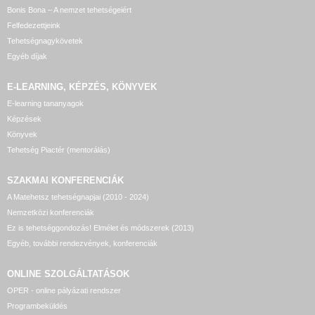
Bonis Bona – A nemzet tehetségeiért
Felfedezettjeink
Tehetségnagykövetek
Egyéb díjak
E-LEARNING, KÉPZÉS, KÖNYVEK
E-learning tananyagok
Képzések
Könyvek
Tehetség Piactér (mentorálás)
SZAKMAI KONFERENCIÁK
A Matehetsz tehetségnapjai (2010 - 2024)
Nemzetközi konferenciák
Ez is tehetséggondozás! Elmélet és módszerek (2013)
Egyéb, további rendezvények, konferenciák
ONLINE SZOLGÁLTATÁSOK
OPER - online pályázati rendszer
Programbeküldés