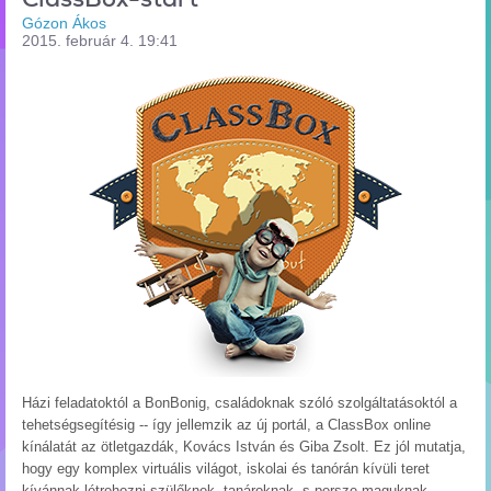
Gózon Ákos
2015. február 4. 19:41
Házi feladatoktól a BonBonig, családoknak szóló szolgáltatásoktól a
tehetségsegítésig -- így jellemzik az új portál, a ClassBox online
kínálatát az ötletgazdák, Kovács István és Giba Zsolt. Ez jól mutatja,
hogy egy komplex virtuális világot, iskolai és tanórán kívüli teret
kívánnak létrehozni szülőknek, tanároknak, s persze maguknak