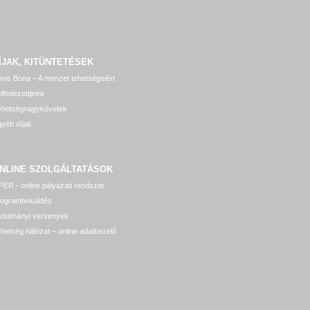
ÍJAK, KITÜNTETÉSEK
nis Bona – A nemzet tehetségeiért
lfedezettjeink
ehetségnagykövetek
yéb díjak
NLINE SZOLGÁLTATÁSOK
ER - online pályázati rendszer
rogrambeküldés
anulmányi versenyek
hetség hálózat – online adatkezelő