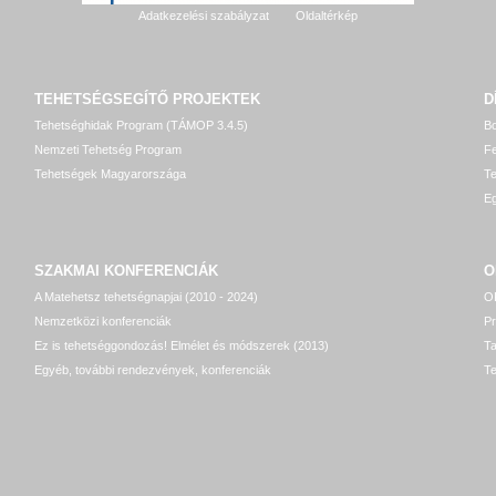
Adatkezelési szabályzat
Oldaltérkép
TEHETSÉGSEGÍTŐ
PROJEKTEK
D
Tehetséghidak Program (TÁMOP 3.4.5)
Bo
Nemzeti Tehetség Program
Fe
Tehetségek Magyarországa
T
Eg
SZAKMAI KONFERENCIÁK
O
A Matehetsz tehetségnapjai (2010 - 2024)
OP
Nemzetközi konferenciák
P
Ez is tehetséggondozás! Elmélet és módszerek (2013)
T
Egyéb, további rendezvények, konferenciák
Te