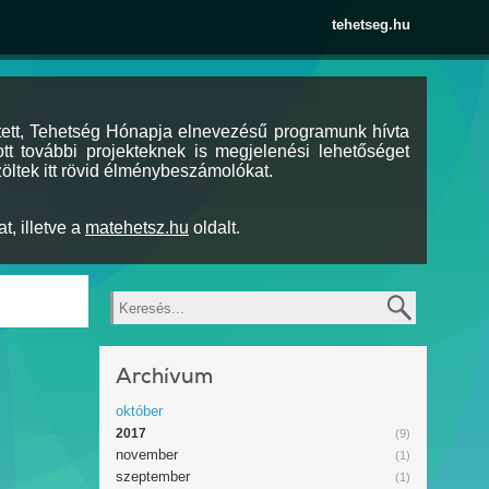
tehetseg.hu
tett, Tehetség Hónapja elnevezésű programunk hívta
tt további projekteknek is megjelenési lehetőséget
öltek itt rövid élménybeszámolókat.
t, illetve a
matehetsz.hu
oldalt.
Keresés
Archívum
október
2017
(9)
november
(1)
szeptember
(1)