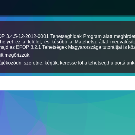
MOP 3.4.5-12-2012-0001 Tehetséghidak Program alatt meghirde
elyet ez a felület, és később a Matehetsz által megvalósíto
majd az EFOP 3.2.1 Tehetségek Magyarországa tutoráltjai is köz
itt megőrizzük.
jékozódni szeretne, kérjük, keresse föl a
tehetseg.hu
portálunka