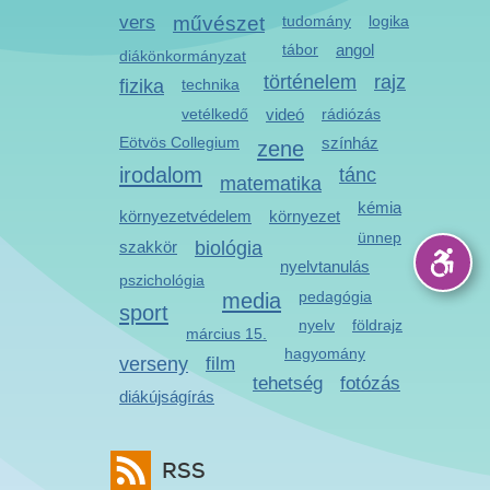
vers
művészet
tudomány
logika
tábor
angol
diákönkormányzat
történelem
rajz
fizika
technika
vetélkedő
videó
rádiózás
Eötvös Collegium
színház
zene
irodalom
tánc
matematika
kémia
környezetvédelem
környezet
ünnep
szakkör
biológia
nyelvtanulás
pszichológia
media
pedagógia
sport
nyelv
földrajz
március 15.
hagyomány
verseny
film
tehetség
fotózás
diákújságírás
RSS