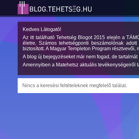
Kedves Látogató!
Az itt található Tehetség Blogot 2015 elején a TÁ
életre. Számos tehetségponti beszámolónak adott h
biztosított. A Magyar Templeton Program résztvevői, 
A blog új bejegyzéseket már nem fogad, de tartalmát 
Amennyiben a Matehetsz aktuális tevékenységeiről tá
Nincs a keresési feltételeknek megfelelő találat.