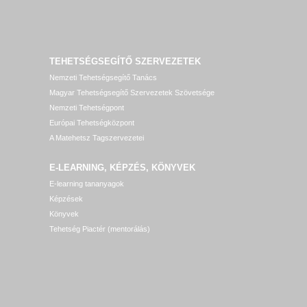
TEHETSÉGSEGÍTŐ SZERVEZETEK
Nemzeti Tehetségsegítő Tanács
Magyar Tehetségsegítő Szervezetek Szövetsége
Nemzeti Tehetségpont
Európai Tehetségközpont
A Matehetsz Tagszervezetei
E-LEARNING, KÉPZÉS, KÖNYVEK
E-learning tananyagok
Képzések
Könyvek
Tehetség Piactér (mentorálás)