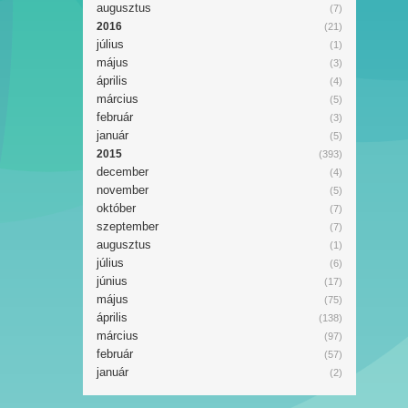
augusztus
(7)
2016
(21)
július
(1)
május
(3)
április
(4)
március
(5)
február
(3)
január
(5)
2015
(393)
december
(4)
november
(5)
október
(7)
szeptember
(7)
augusztus
(1)
július
(6)
június
(17)
május
(75)
április
(138)
március
(97)
február
(57)
január
(2)