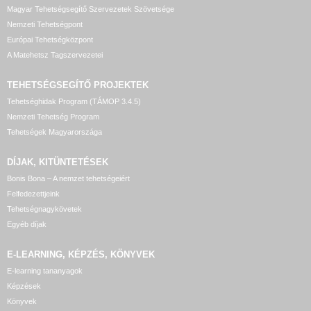
Magyar Tehetségsegítő Szervezetek Szövetsége
Nemzeti Tehetségpont
Európai Tehetségközpont
A Matehetsz Tagszervezetei
TEHETSÉGSEGÍTŐ
PROJEKTEK
Tehetséghidak Program (TÁMOP 3.4.5)
Nemzeti Tehetség Program
Tehetségek Magyarországa
DÍJAK, KITÜNTETÉSEK
Bonis Bona – A nemzet tehetségeiért
Felfedezettjeink
Tehetségnagykövetek
Egyéb díjak
E-LEARNING, KÉPZÉS, KÖNYVEK
E-learning tananyagok
Képzések
Könyvek