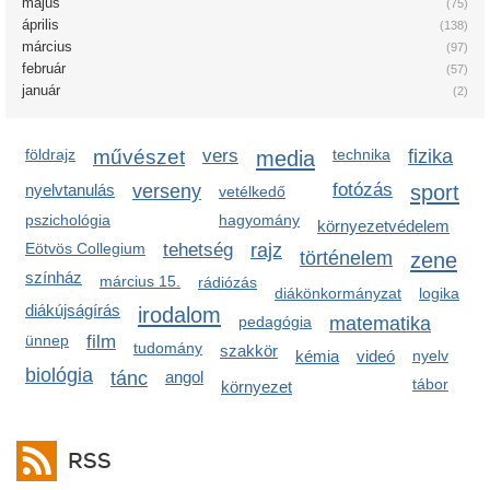
május
(75)
április
(138)
március
(97)
február
(57)
január
(2)
földrajz
művészet
vers
media
technika
fizika
fotózás
sport
nyelvtanulás
verseny
vetélkedő
pszichológia
hagyomány
környezetvédelem
Eötvös Collegium
tehetség
rajz
történelem
zene
színház
március 15.
rádiózás
diákönkormányzat
logika
diákújságírás
irodalom
pedagógia
matematika
ünnep
film
tudomány
szakkör
kémia
videó
nyelv
biológia
tánc
angol
tábor
környezet
RSS