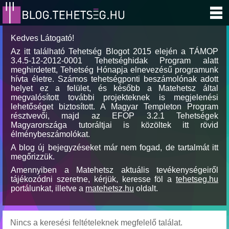
Kedves Látogató!
Az itt található Tehetség Blogot 2015 elején a TÁMOP
3.4.5-12-2012-0001 Tehetséghidak Program alatt
meghirdetett, Tehetség Hónapja elnevezésű programunk
hívta életre. Számos tehetségponti beszámolónak adott
helyet ez a felület, és később a Matehetsz által
megvalósított további projekteknek is megjelenési
lehetőséget biztosított. A Magyar Templeton Program
résztvevői, majd az EFOP 3.2.1 Tehetségek
Magyarországa tutoráltjai is közöltek itt rövid
élménybeszámolókat.
A blog új bejegyzéseket már nem fogad, de tartalmát itt
megőrizzük.
Amennyiben a Matehetsz aktuális tevékenységeiről
tájékozódni szeretne, kérjük, keresse föl a
tehetseg.hu
portálunkat, illetve a
matehetsz.hu
oldalt.
Nincs a keresési feltételeknek megfelelő találat.