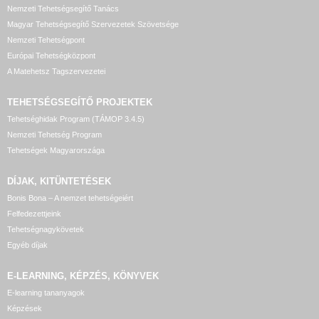
Nemzeti Tehetségsegítő Tanács
Magyar Tehetségsegítő Szervezetek Szövetsége
Nemzeti Tehetségpont
Európai Tehetségközpont
A Matehetsz Tagszervezetei
TEHETSÉGSEGÍTŐ
PROJEKTEK
Tehetséghidak Program (TÁMOP 3.4.5)
Nemzeti Tehetség Program
Tehetségek Magyarországa
DÍJAK, KITÜNTETÉSEK
Bonis Bona – A nemzet tehetségeiért
Felfedezettjeink
Tehetségnagykövetek
Egyéb díjak
E-LEARNING, KÉPZÉS, KÖNYVEK
E-learning tananyagok
Képzések