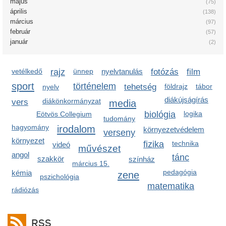
május
(75)
április
(138)
március
(97)
február
(57)
január
(2)
vetélkedő
rajz
ünnep
nyelvtanulás
fotózás
film
sport
történelem
tehetség
földrajz
tábor
nyelv
diákújságírás
diákönkormányzat
vers
media
biológia
logika
Eötvös Collegium
tudomány
hagyomány
irodalom
környezetvédelem
verseny
környezet
fizika
technika
videó
művészet
angol
tánc
szakkör
színház
március 15.
pedagógia
kémia
zene
pszichológia
matematika
rádiózás
RSS