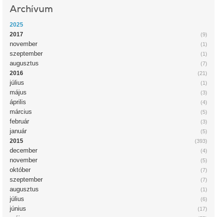
Archívum
2025
2017
(9)
november
(1)
szeptember
(1)
augusztus
(7)
2016
(21)
július
(1)
május
(3)
április
(4)
március
(5)
február
(3)
január
(5)
2015
(393)
december
(4)
november
(5)
október
(7)
szeptember
(7)
augusztus
(1)
július
(6)
június
(17)