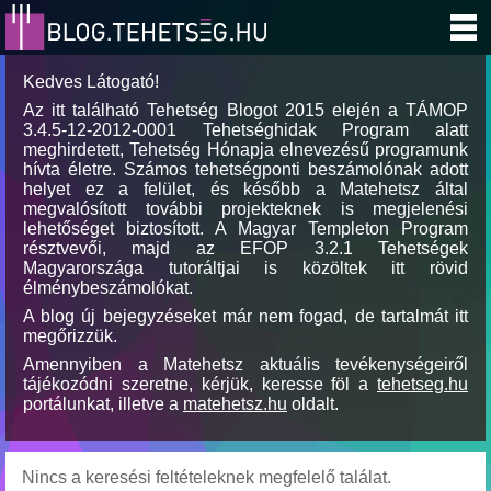
Kedves Látogató!
Az itt található Tehetség Blogot 2015 elején a TÁMOP
3.4.5-12-2012-0001 Tehetséghidak Program alatt
meghirdetett, Tehetség Hónapja elnevezésű programunk
hívta életre. Számos tehetségponti beszámolónak adott
helyet ez a felület, és később a Matehetsz által
megvalósított további projekteknek is megjelenési
lehetőséget biztosított. A Magyar Templeton Program
résztvevői, majd az EFOP 3.2.1 Tehetségek
Magyarországa tutoráltjai is közöltek itt rövid
élménybeszámolókat.
A blog új bejegyzéseket már nem fogad, de tartalmát itt
megőrizzük.
Amennyiben a Matehetsz aktuális tevékenységeiről
tájékozódni szeretne, kérjük, keresse föl a
tehetseg.hu
portálunkat, illetve a
matehetsz.hu
oldalt.
Nincs a keresési feltételeknek megfelelő találat.