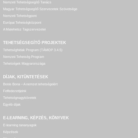
Nemzeti Tehetségsegítő Tanács
Magyar Tehetségsegítő Szervezetek Szövetsége
Nemzeti Tehetségpont
Európai Tehetségközpont
A Matehetsz Tagszervezetei
TEHETSÉGSEGÍTŐ
PROJEKTEK
Tehetséghidak Program (TÁMOP 3.4.5)
Nemzeti Tehetség Program
Tehetségek Magyarországa
DÍJAK, KITÜNTETÉSEK
Bonis Bona – A nemzet tehetségeiért
Felfedezettjeink
Tehetségnagykövetek
Egyéb díjak
E-LEARNING, KÉPZÉS, KÖNYVEK
E-learning tananyagok
Képzések