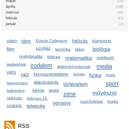
május
(75)
április
(138)
március
(97)
február
(57)
január
(2)
videó
tánc
Eötvös Collegium
fotózás
környezet
színház
film
biológia
technika
tábor
nyelvtanulás
földrajz
matematika
vetélkedő
pedagógia
irodalom
media
diákönkormányzat
vers
rajz
környezetvédelem
ünnep
fizika
nyelv
diákújságírás
sport
hagyomány
történelem
kémia
angol
tudomány
művészet
zene
rádiózás
március 15.
pszichológia
logika
verseny
szakkör
tehetség
RSS