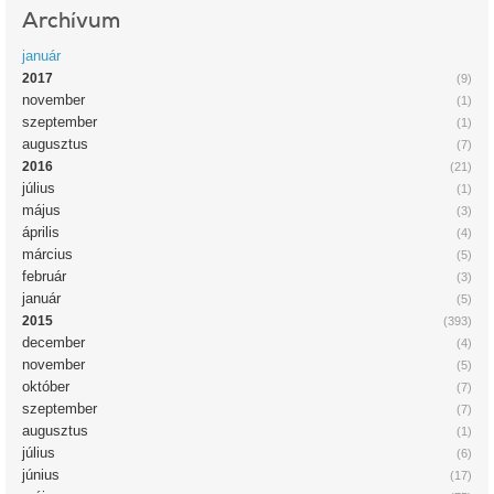
Archívum
január
2017
(9)
november
(1)
szeptember
(1)
augusztus
(7)
2016
(21)
július
(1)
május
(3)
április
(4)
március
(5)
február
(3)
január
(5)
2015
(393)
december
(4)
november
(5)
október
(7)
szeptember
(7)
augusztus
(1)
július
(6)
június
(17)