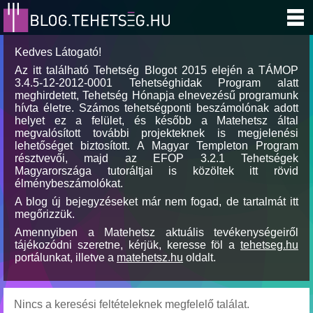
Kedves Látogató!
Az itt található Tehetség Blogot 2015 elején a TÁMOP
3.4.5-12-2012-0001 Tehetséghidak Program alatt
meghirdetett, Tehetség Hónapja elnevezésű programunk
hívta életre. Számos tehetségponti beszámolónak adott
helyet ez a felület, és később a Matehetsz által
megvalósított további projekteknek is megjelenési
lehetőséget biztosított. A Magyar Templeton Program
résztvevői, majd az EFOP 3.2.1 Tehetségek
Magyarországa tutoráltjai is közöltek itt rövid
élménybeszámolókat.
A blog új bejegyzéseket már nem fogad, de tartalmát itt
megőrizzük.
Amennyiben a Matehetsz aktuális tevékenységeiről
tájékozódni szeretne, kérjük, keresse föl a
tehetseg.hu
portálunkat, illetve a
matehetsz.hu
oldalt.
Nincs a keresési feltételeknek megfelelő találat.