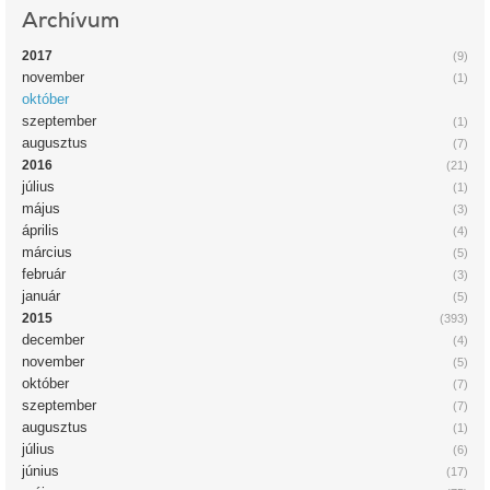
Archívum
2017
(9)
november
(1)
október
szeptember
(1)
augusztus
(7)
2016
(21)
július
(1)
május
(3)
április
(4)
március
(5)
február
(3)
január
(5)
2015
(393)
december
(4)
november
(5)
október
(7)
szeptember
(7)
augusztus
(1)
július
(6)
június
(17)