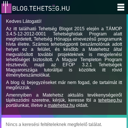
Kedves Látogató!
Az itt található Tehetség Blogot 2015 elején a TÁMOP
3.4.5-12-2012-0001 Tehetséghidak Program alatt
meghirdetett, Tehetség Hónapja elnevezésű programunk
hívta életre. Számos tehetségponti beszámolónak adott
helyet ez a felület, és később a Matehetsz által
megvalósított további projekteknek is megjelenési
lehetőséget biztosított. A Magyar Templeton Program
résztvevői, majd az EFOP 3.2.1 Tehetségek
Magyarországa tutoráltjai is közöltek itt rövid
élménybeszámolókat.
A blog új bejegyzéseket már nem fogad, de tartalmát itt
megőrizzük.
Amennyiben a Matehetsz aktuális tevékenységeiről
tájékozódni szeretne, kérjük, keresse föl a
tehetseg.hu
portálunkat, illetve a
matehetsz.hu
oldalt.
Nincs a keresési feltételeknek megfelelő találat.