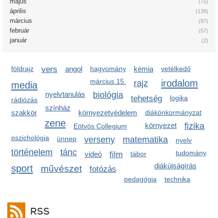
május
(75)
április
(138)
március
(97)
február
(57)
január
(2)
földrajz
vers
angol
hagyomány
kémia
vetélkedő
március 15.
irodalom
rajz
media
nyelvtanulás
biológia
tehetség
logika
rádiózás
színház
szakkör
környezetvédelem
diákönkormányzat
zene
környezet
fizika
Eötvös Collegium
pszichológia
ünnep
verseny
matematika
nyelv
történelem
tánc
tudomány
videó
film
tábor
diákújságírás
sport
művészet
fotózás
pedagógia
technika
RSS