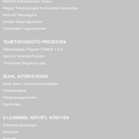
Nemzeti Tehetségsegítő Tanács
Magyar Tehetségsegítő Szervezetek Szövetsége
Nemzeti Tehetségpont
Európai Tehetségközpont
A Matehetsz Tagszervezetei
TEHETSÉGSEGÍTŐ
PROJEKTEK
Tehetséghidak Program (TÁMOP 3.4.5)
Nemzeti Tehetség Program
Tehetségek Magyarországa
DÍJAK, KITÜNTETÉSEK
Bonis Bona – A nemzet tehetségeiért
Felfedezettjeink
Tehetségnagykövetek
Egyéb díjak
E-LEARNING, KÉPZÉS, KÖNYVEK
E-learning tananyagok
Képzések
Könyvek