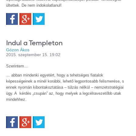
ültettek. De nem indokolatlanul!
Facebook
Google+
Twitter
Indul a Templeton
Gózon Ákos
2015. szeptember 15. 19:02
Szerintem…
… abban mindenki egyetért, hogy a tehetséges fiatalok
képességeinek a minél korábbi, lehető legpontosabb felismerése, s
ennek nyomán kibontakoztatása – túlzás nélkül – nemzetstratégiai
ügy. A kérdés „csupán” az, hogy melyek a legcélravezetőbb utak
mindehhez.
Facebook
Google+
Twitter