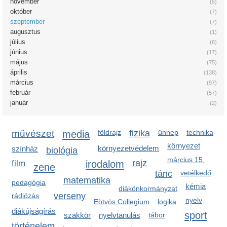
november
(5)
október
(7)
szeptember
(7)
augusztus
(1)
július
(6)
június
(17)
május
(75)
április
(138)
március
(97)
február
(57)
január
(2)
művészet
media
földrajz
fizika
ünnep
technika
környezet
környezetvédelem
színház
biológia
március 15.
irodalom
rajz
film
zene
tánc
vetélkedő
matematika
pedagógia
kémia
diákönkormányzat
verseny
rádiózás
nyelv
Eötvös Collegium
logika
diákújságírás
sport
szakkör
nyelvtanulás
tábor
történelem