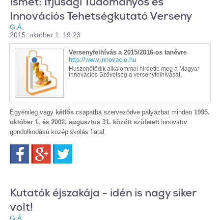
Ismét: Ifjúsági Tudományos és
Innovációs Tehetségkutató Verseny
G.Á.
2015. október 1. 19:23
Versenyfelhívás a 2015/2016-os tanévre
http://www.innovacio.hu
Huszonötödik alkalommal hirdette meg a Magyar
Innovációs Szövetség a versenyfelhívását.
Egyénileg vagy
kétfős
csapatba szerveződve pályázhat minden
1995.
október 1. és 2002. augusztus 31. között
született
innovatív
gondolkodású középiskolás fiatal.
Facebook
Google+
Twitter
Kutatók éjszakája - idén is nagy siker
volt!
G.Á.