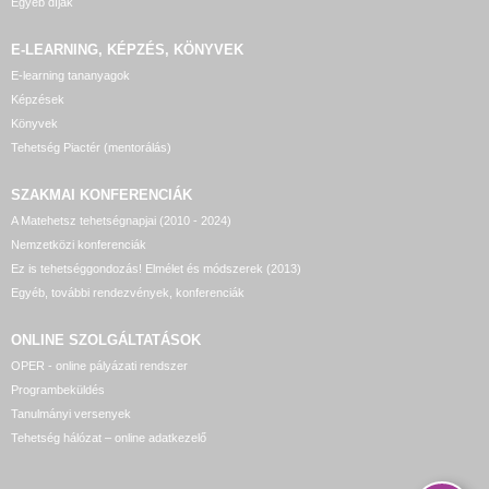
Egyéb díjak
E-LEARNING, KÉPZÉS, KÖNYVEK
E-learning tananyagok
Képzések
Könyvek
Tehetség Piactér (mentorálás)
SZAKMAI KONFERENCIÁK
A Matehetsz tehetségnapjai (2010 - 2024)
Nemzetközi konferenciák
Ez is tehetséggondozás! Elmélet és módszerek (2013)
Egyéb, további rendezvények, konferenciák
ONLINE SZOLGÁLTATÁSOK
OPER - online pályázati rendszer
Programbeküldés
Tanulmányi versenyek
Tehetség hálózat – online adatkezelő