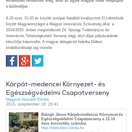
Milánóban rendezték meg, ahol az egyik magyar fiatal megkapta
a különdíjat
A 25 ezer, 15-20 év közötti európai fiatalból kiválasztott EU-döntősök
között Magyarországot a Magyar Innovációs Szövetség által, a
2014/2015. évben megrendezett 24. Ifjúsági Tudományos és
Innovációs Tehetségkutató Verseny négy első díjas pályázatának
készítője képviselte. A magyar delegációt
Ivánka Gábor
,
bírálóbizottsági tag vezette.
Facebook
Google+
Twitter
Kárpát-medencei Környezet- és
Egészségvédelmi Csapatverseny
Nagyné Horváth Emília
2015. szeptember 18. 20:41
Balogh János Kárpát-medencei Környezet-és
Egészségvédelmi Csapatverseny a 12-14
éves korosztály számára
http://www.bem-iskola.hu