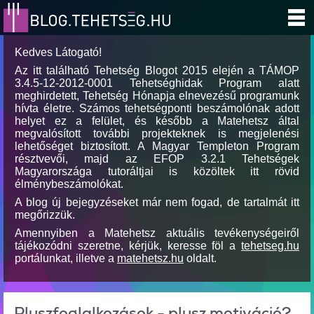
Kedves Látogató!
Az itt található Tehetség Blogot 2015 elején a TÁMOP
3.4.5-12-2012-0001 Tehetséghidak Program alatt
meghirdetett, Tehetség Hónapja elnevezésű programunk
hívta életre. Számos tehetségponti beszámolónak adott
helyet ez a felület, és később a Matehetsz által
megvalósított további projekteknek is megjelenési
lehetőséget biztosított. A Magyar Templeton Program
résztvevői, majd az EFOP 3.2.1 Tehetségek
Magyarországa tutoráltjai is közöltek itt rövid
élménybeszámolókat.
A blog új bejegyzéseket már nem fogad, de tartalmát itt
megőrizzük.
Amennyiben a Matehetsz aktuális tevékenységeiről
tájékozódni szeretne, kérjük, keresse föl a
tehetseg.hu
portálunkat, illetve a
matehetsz.hu
oldalt.
Pluszfoglalkozások - plusz motiváció?