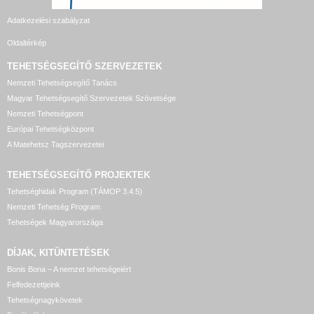
Adatkezelési szabályzat
Oldaltérkép
TEHETSÉGSEGÍTŐ SZERVEZETEK
Nemzeti Tehetségsegítő Tanács
Magyar Tehetségsegítő Szervezetek Szövetsége
Nemzeti Tehetségpont
Európai Tehetségközpont
A Matehetsz Tagszervezetei
TEHETSÉGSEGÍTŐ
PROJEKTEK
Tehetséghidak Program (TÁMOP 3.4.5)
Nemzeti Tehetség Program
Tehetségek Magyarországa
DÍJAK, KITÜNTETÉSEK
Bonis Bona – A nemzet tehetségeiért
Felfedezettjeink
Tehetségnagykövetek