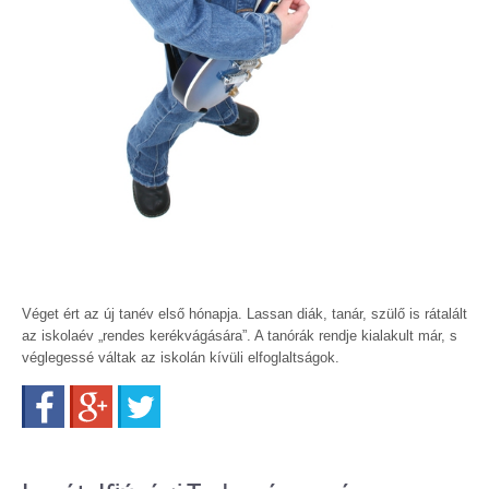
Véget ért az új tanév első hónapja. Lassan diák, tanár, szülő is rátalált
az iskolaév „rendes kerékvágására”. A tanórák rendje kialakult már, s
véglegessé váltak az iskolán kívüli elfoglaltságok.
Facebook
Google+
Twitter