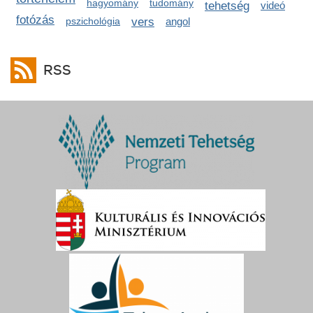
hagyomány
tudomány
tehetség
videó
fotózás
pszichológia
vers
angol
RSS