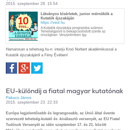
2015. szeptember 28. 15:54
Látványos kísérletek, junior mérnökök a
Kutatók éjszakáján
https://veol.hu
A Kutatók éjszakája programba számos
Tehetségpont is bekapcsolódott szerte az
országban. Veszprémben így.
Hamarosan a tehetseg.hu-n: interjú Kroó Norbert akadémikussal a
Kutatók éjszakájáról a Fény Évében!
Facebook
Google+
Twitter
EU-különdíj a fiatal magyar kutatónak
Pakucs János
2015. szeptember 23. 22:33
Európa legjelentősebb és legrangosabb, az Unió által évente
szervezett tehetség-kutató és -kiválasztó versenyét, az EU Fiatal
Tudósok Versenyét az idén szeptember 17. és 21. között