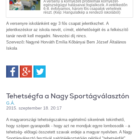
A verseny a környezeti problémák környezet-
egészségügyi hatásaival foglalkozik. A vetélkedőn
6-8. évfolyamos, három fős csapatok vehetnek
részt. (Kép: Hangulatkép a rendező iskolából)
A versenyre iskolánként egy 3 fős csapat jelentkezhet. A
jelentkezéskor az iskola nevét, címét, elérhetőségét és a felkészítő
tanár nevét kell megadni. Nevezési díj nincs.
Szervező
:
Nagyné Horváth Emília Kőbányai Bem József Általános
Iskola
Facebook
Google+
Twitter
Tehetségfa a Nagy Sportágválasztón
G.Á.
2015. szeptember 18. 20:17
A magyarországi tehetségszakma egértelmű sikerének tekinthető,
hogy szépen gyarapodik - hogy azt ne mondjuk:egyre lombosodik - a
tehetség- előtagú összetett szavak erdeje a magyar nyelvben. A Nagy
Sportágválasztó fesztivál sajtótájékoztatóján például "tehetségfát"