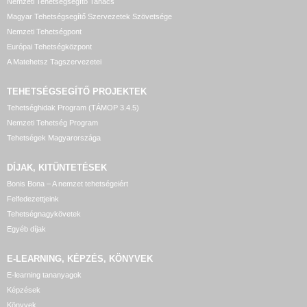
Nemzeti Tehetségsegítő Tanács
Magyar Tehetségsegítő Szervezetek Szövetsége
Nemzeti Tehetségpont
Európai Tehetségközpont
A Matehetsz Tagszervezetei
TEHETSÉGSEGÍTŐ
PROJEKTEK
Tehetséghidak Program (TÁMOP 3.4.5)
Nemzeti Tehetség Program
Tehetségek Magyarországa
DÍJAK, KITÜNTETÉSEK
Bonis Bona – A nemzet tehetségeiért
Felfedezettjeink
Tehetségnagykövetek
Egyéb díjak
E-LEARNING, KÉPZÉS, KÖNYVEK
E-learning tananyagok
Képzések
Könyvek