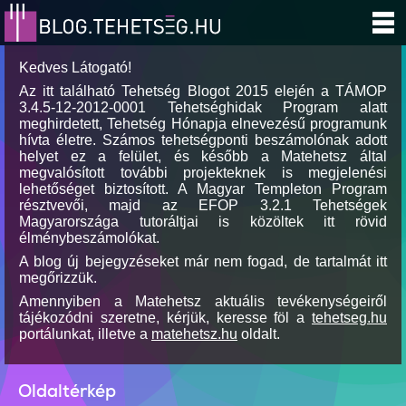
Kedves Látogató!
Az itt található Tehetség Blogot 2015 elején a TÁMOP
3.4.5-12-2012-0001 Tehetséghidak Program alatt
meghirdetett, Tehetség Hónapja elnevezésű programunk
hívta életre. Számos tehetségponti beszámolónak adott
helyet ez a felület, és később a Matehetsz által
megvalósított további projekteknek is megjelenési
lehetőséget biztosított. A Magyar Templeton Program
résztvevői, majd az EFOP 3.2.1 Tehetségek
Magyarországa tutoráltjai is közöltek itt rövid
élménybeszámolókat.
A blog új bejegyzéseket már nem fogad, de tartalmát itt
megőrizzük.
Amennyiben a Matehetsz aktuális tevékenységeiről
tájékozódni szeretne, kérjük, keresse föl a
tehetseg.hu
portálunkat, illetve a
matehetsz.hu
oldalt.
Oldaltérkép