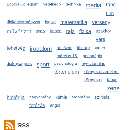
Eötvös Collegium
vetélkedő
technika
media
tánc
film
diákönkormányzat
logika
matematika
verseny
művészet
nyelv
ünnep
rajz
fizika
szakkör
vers
tehetség
irodalom
rádiózás
földrajz
videó
március 15.
pedagógia
diákújságírás
sport
pszichológia
nyelvtanulás
történelem
környezetvédelem
környezet
tábor
zene
biológia
hagyomány
kémia
tudomány
színház
fotózás
angol
RSS