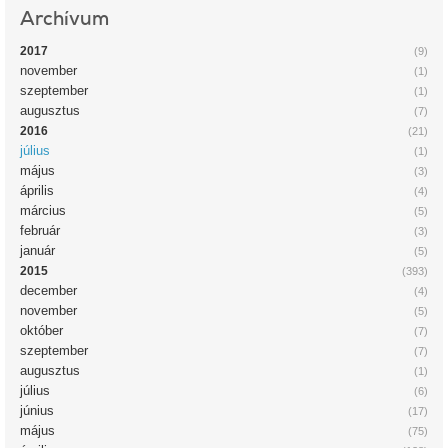
Archívum
2017
(9)
november
(1)
szeptember
(1)
augusztus
(7)
2016
(21)
július
(1)
május
(3)
április
(4)
március
(5)
február
(3)
január
(5)
2015
(393)
december
(4)
november
(5)
október
(7)
szeptember
(7)
augusztus
(1)
július
(6)
június
(17)
május
(75)