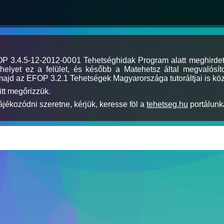
MOP 3.4.5-12-2012-0001 Tehetséghidak Program alatt meghirde
elyet ez a felület, és később a Matehetsz által megvalósíto
majd az EFOP 3.2.1 Tehetségek Magyarországa tutoráltjai is köz
itt megőrizzük.
jékozódni szeretne, kérjük, keresse föl a
tehetseg.hu
portálunka