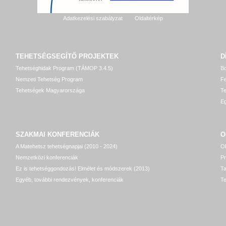
Adatkezelési szabályzat
Oldaltérkép
TEHETSÉGSEGÍTŐ
PROJEKTEK
D
Tehetséghidak Program (TÁMOP 3.4.5)
Bo
Nemzeti Tehetség Program
Fe
Tehetségek Magyarországa
T
Eg
SZAKMAI KONFERENCIÁK
O
A Matehetsz tehetségnapjai (2010 - 2024)
OP
Nemzetközi konferenciák
P
Ez is tehetséggondozás! Elmélet és módszerek (2013)
T
Egyéb, további rendezvények, konferenciák
Te