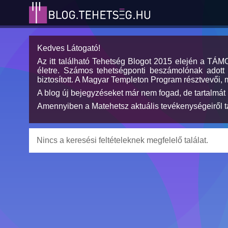
Kedves Látogató!
Az itt található Tehetség Blogot 2015 elején a TÁ
életre. Számos tehetségponti beszámolónak adott h
biztosított. A Magyar Templeton Program résztvevői, 
A blog új bejegyzéseket már nem fogad, de tartalmát 
Amennyiben a Matehetsz aktuális tevékenységeiről tá
Nincs a keresési feltételeknek megfelelő találat.