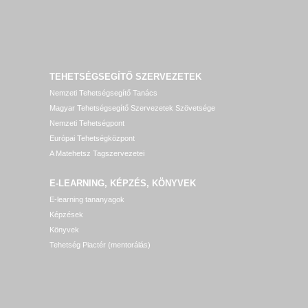
TEHETSÉGSEGÍTŐ SZERVEZETEK
Nemzeti Tehetségsegítő Tanács
Magyar Tehetségsegítő Szervezetek Szövetsége
Nemzeti Tehetségpont
Európai Tehetségközpont
A Matehetsz Tagszervezetei
E-LEARNING, KÉPZÉS, KÖNYVEK
E-learning tananyagok
Képzések
Könyvek
Tehetség Piactér (mentorálás)