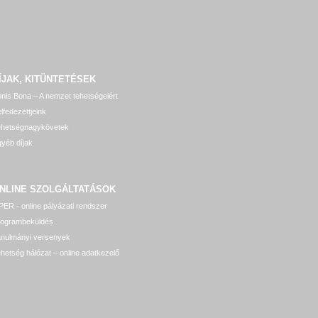
ÍJAK, KITÜNTETÉSEK
nis Bona – A nemzet tehetségeiért
lfedezettjeink
ehetségnagykövetek
yéb díjak
NLINE SZOLGÁLTATÁSOK
ER - online pályázati rendszer
rogrambeküldés
anulmányi versenyek
hetség hálózat – online adatkezelő