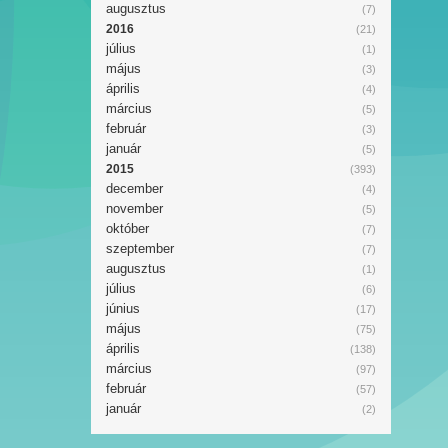
augusztus
(7)
2016
(21)
július
(1)
május
(3)
április
(4)
március
(5)
február
(3)
január
(5)
2015
(393)
december
(4)
november
(5)
október
(7)
szeptember
(7)
augusztus
(1)
július
(6)
június
(17)
május
(75)
április
(138)
március
(97)
február
(57)
január
(2)