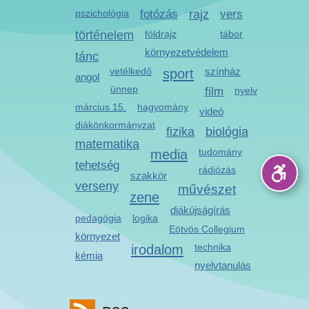
pszichológia
fotózás
rajz
vers
történelem
földrajz
tábor
környezetvédelem
tánc
vetélkedő
sport
színház
angol
ünnep
film
nyelv
március 15.
hagyomány
videó
diákönkormányzat
fizika
biológia
matematika
media
tudomány
tehetség
rádiózás
szakkör
verseny
művészet
zene
diákújságírás
pedagógia
logika
Eötvös Collegium
környezet
irodalom
technika
kémia
nyelvtanulás