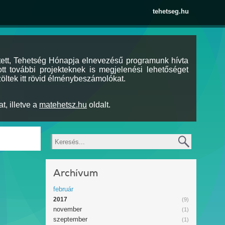
tehetseg.hu
tett, Tehetség Hónapja elnevezésű programunk hívta
tt további projekteknek is megjelenési lehetőséget
öltek itt rövid élménybeszámolókat.
t, illetve a
matehetsz.hu
oldalt.
Keresés
Archívum
február
2017
(9)
november
(1)
szeptember
(1)