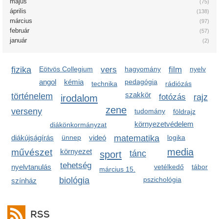
május
(75)
április
(138)
március
(97)
február
(57)
január
(2)
fizika
Eötvös Collegium
vers
hagyomány
film
nyelv
angol
kémia
pedagógia
technika
rádiózás
szakkör
történelem
irodalom
fotózás
rajz
zene
verseny
tudomány
földrajz
környezetvédelem
diákönkormányzat
diákújságírás
ünnep
videó
matematika
logika
media
művészet
környezet
sport
tánc
tehetség
nyelvtanulás
vetélkedő
tábor
március 15.
biológia
pszichológia
színház
RSS