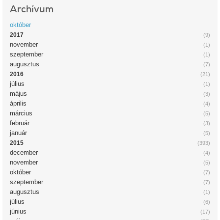
Archívum
október
2017
(9)
november
(1)
szeptember
(1)
augusztus
(7)
2016
(21)
július
(1)
május
(3)
április
(4)
március
(5)
február
(3)
január
(5)
2015
(393)
december
(4)
november
(5)
október
(7)
szeptember
(7)
augusztus
(1)
július
(6)
június
(17)