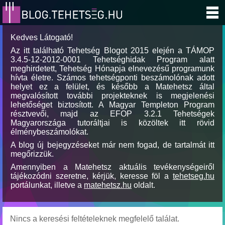
Kedves Látogató!
Az itt található Tehetség Blogot 2015 elején a TÁMOP
3.4.5-12-2012-0001 Tehetséghidak Program alatt
meghirdetett, Tehetség Hónapja elnevezésű programunk
hívta életre. Számos tehetségponti beszámolónak adott
helyet ez a felület, és később a Matehetsz által
megvalósított további projekteknek is megjelenési
lehetőséget biztosított. A Magyar Templeton Program
résztvevői, majd az EFOP 3.2.1 Tehetségek
Magyarországa tutoráltjai is közöltek itt rövid
élménybeszámolókat.
A blog új bejegyzéseket már nem fogad, de tartalmát itt
megőrizzük.
Amennyiben a Matehetsz aktuális tevékenységeiről
tájékozódni szeretne, kérjük, keresse föl a
tehetseg.hu
portálunkat, illetve a
matehetsz.hu
oldalt.
Nincs a keresési feltételeknek megfelelő találat.