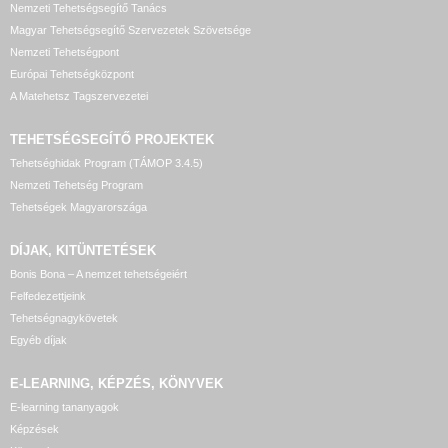
Nemzeti Tehetségsegítő Tanács
Magyar Tehetségsegítő Szervezetek Szövetsége
Nemzeti Tehetségpont
Európai Tehetségközpont
A Matehetsz Tagszervezetei
TEHETSÉGSEGÍTŐ
PROJEKTEK
Tehetséghidak Program (TÁMOP 3.4.5)
Nemzeti Tehetség Program
Tehetségek Magyarországa
DÍJAK, KITÜNTETÉSEK
Bonis Bona – A nemzet tehetségeiért
Felfedezettjeink
Tehetségnagykövetek
Egyéb díjak
E-LEARNING, KÉPZÉS, KÖNYVEK
E-learning tananyagok
Képzések