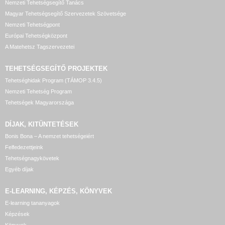
Nemzeti Tehetségsegítő Tanács
Magyar Tehetségsegítő Szervezetek Szövetsége
Nemzeti Tehetségpont
Európai Tehetségközpont
A Matehetsz Tagszervezetei
TEHETSÉGSEGÍTŐ
PROJEKTEK
Tehetséghidak Program (TÁMOP 3.4.5)
Nemzeti Tehetség Program
Tehetségek Magyarországa
DÍJAK, KITÜNTETÉSEK
Bonis Bona – A nemzet tehetségeiért
Felfedezettjeink
Tehetségnagykövetek
Egyéb díjak
E-LEARNING, KÉPZÉS, KÖNYVEK
E-learning tananyagok
Képzések