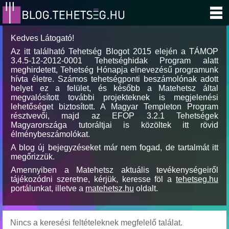
Kedves Látogató!
Az itt található Tehetség Blogot 2015 elején a TÁMOP
3.4.5-12-2012-0001 Tehetséghidak Program alatt
meghirdetett, Tehetség Hónapja elnevezésű programunk
hívta életre. Számos tehetségponti beszámolónak adott
helyet ez a felület, és később a Matehetsz által
megvalósított további projekteknek is megjelenési
lehetőséget biztosított. A Magyar Templeton Program
résztvevői, majd az EFOP 3.2.1 Tehetségek
Magyarországa tutoráltjai is közöltek itt rövid
élménybeszámolókat.
A blog új bejegyzéseket már nem fogad, de tartalmát itt
megőrizzük.
Amennyiben a Matehetsz aktuális tevékenységeiről
tájékozódni szeretne, kérjük, keresse föl a
tehetseg.hu
portálunkat, illetve a
matehetsz.hu
oldalt.
Nincs a keresési feltételeknek megfelelő találat.