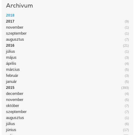
Archívum
2018
2017
(9)
november
(1)
szeptember
(1)
augusztus
(7)
2016
(21)
július
(1)
május
(3)
április
(4)
március
(5)
február
(3)
január
(5)
2015
(393)
december
(4)
november
(5)
október
(7)
szeptember
(7)
augusztus
(1)
július
(6)
június
(17)