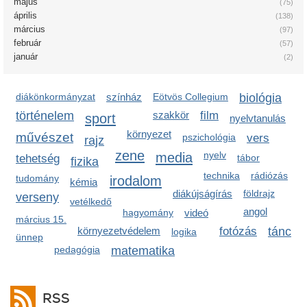
május
(75)
április
(138)
március
(97)
február
(57)
január
(2)
diákönkormányzat
színház
Eötvös Collegium
biológia
történelem
szakkör
film
sport
nyelvtanulás
környezet
művészet
pszichológia
vers
rajz
zene
media
nyelv
tehetség
tábor
fizika
technika
rádiózás
tudomány
irodalom
kémia
diákújságírás
földrajz
verseny
vetélkedő
angol
hagyomány
videó
március 15.
környezetvédelem
fotózás
tánc
logika
ünnep
pedagógia
matematika
RSS