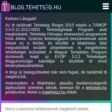
Kedves Látogató!
Az itt található Tehetség Blogot 2015 elején a TÁMOP
3.4.5-12-2012-0001 Tehetséghidak Program alatt
meghirdetett, Tehetség Hónapja elnevezésű programunk
hívta életre. Számos tehetségponti beszámolónak adott
helyet ez a felület, és később a Matehetsz által
megvalósított további projekteknek is megjelenési
lehetőséget biztosított. A Magyar Templeton Program
résztvevői, majd az EFOP 3.2.1 Tehetségek
Magyarországa tutoráltjai is közöltek itt rövid
élménybeszámolókat.
A blog új bejegyzéseket már nem fogad, de tartalmát itt
megőrizzük.
Amennyiben a Matehetsz aktuális tevékenységeiről
tájékozódni szeretne, kérjük, keresse föl a
tehetseg.hu
portálunkat, illetve a
matehetsz.hu
oldalt.
Nincs a keresési feltételeknek megfelelő találat.