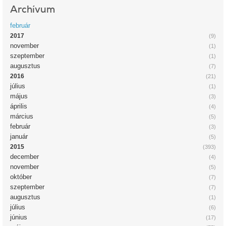
Archívum
február
2017
(9)
november
(1)
szeptember
(1)
augusztus
(7)
2016
(21)
július
(1)
május
(3)
április
(4)
március
(5)
február
(3)
január
(5)
2015
(393)
december
(4)
november
(5)
október
(7)
szeptember
(7)
augusztus
(1)
július
(6)
június
(17)