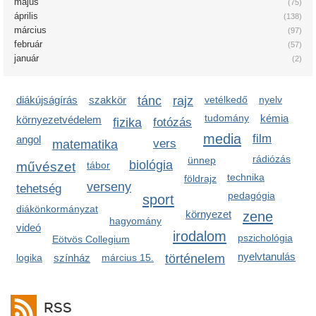
május
(75)
április
(138)
március
(97)
február
(57)
január
(2)
diákújságírás
szakkör
tánc
rajz
vetélkedő
nyelv
tudomány
kémia
környezetvédelem
fizika
fotózás
media
film
angol
vers
matematika
rádiózás
ünnep
biológia
művészet
tábor
technika
földrajz
verseny
tehetség
pedagógia
sport
diákönkormányzat
környezet
zene
hagyomány
videó
irodalom
pszichológia
Eötvös Collegium
nyelvtanulás
logika
színház
március 15.
történelem
RSS