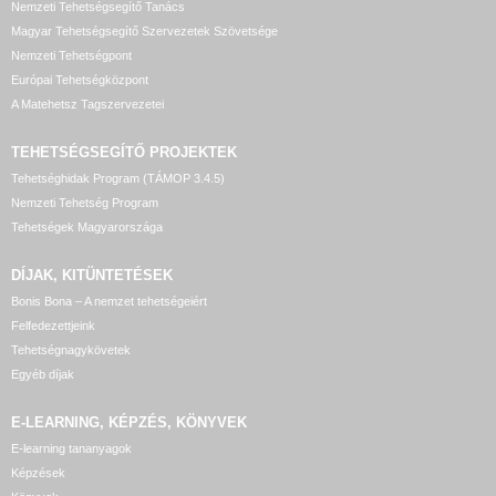
Nemzeti Tehetségsegítő Tanács
Magyar Tehetségsegítő Szervezetek Szövetsége
Nemzeti Tehetségpont
Európai Tehetségközpont
A Matehetsz Tagszervezetei
TEHETSÉGSEGÍTŐ
PROJEKTEK
Tehetséghidak Program (TÁMOP 3.4.5)
Nemzeti Tehetség Program
Tehetségek Magyarországa
DÍJAK, KITÜNTETÉSEK
Bonis Bona – A nemzet tehetségeiért
Felfedezettjeink
Tehetségnagykövetek
Egyéb díjak
E-LEARNING, KÉPZÉS, KÖNYVEK
E-learning tananyagok
Képzések