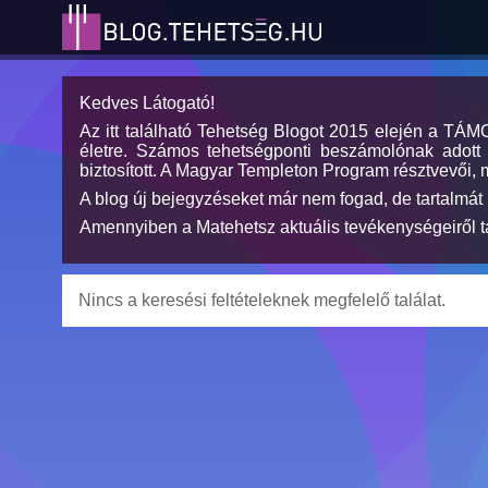
Kedves Látogató!
Az itt található Tehetség Blogot 2015 elején a TÁ
életre. Számos tehetségponti beszámolónak adott h
biztosított. A Magyar Templeton Program résztvevői, 
A blog új bejegyzéseket már nem fogad, de tartalmát 
Amennyiben a Matehetsz aktuális tevékenységeiről tá
Nincs a keresési feltételeknek megfelelő találat.