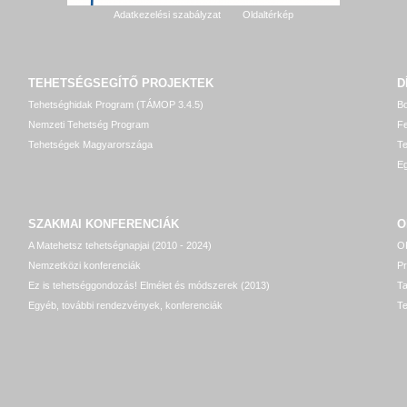
Adatkezelési szabályzat
Oldaltérkép
TEHETSÉGSEGÍTŐ
PROJEKTEK
D
Tehetséghidak Program (TÁMOP 3.4.5)
Bo
Nemzeti Tehetség Program
Fe
Tehetségek Magyarországa
T
Eg
SZAKMAI KONFERENCIÁK
O
A Matehetsz tehetségnapjai (2010 - 2024)
OP
Nemzetközi konferenciák
P
Ez is tehetséggondozás! Elmélet és módszerek (2013)
T
Egyéb, további rendezvények, konferenciák
Te