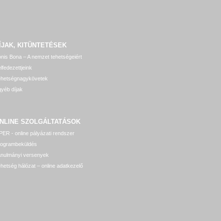
ÍJAK, KITÜNTETÉSEK
nis Bona – A nemzet tehetségeiért
lfedezettjeink
ehetségnagykövetek
yéb díjak
NLINE SZOLGÁLTATÁSOK
ER - online pályázati rendszer
rogrambeküldés
anulmányi versenyek
hetség hálózat – online adatkezelő