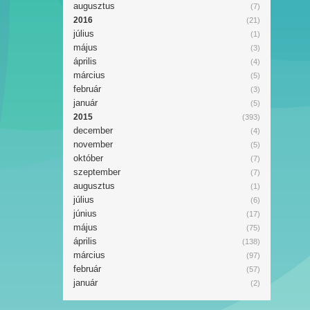
augusztus
(7)
2016
(21)
július
(1)
május
(3)
április
(4)
március
(5)
február
(3)
január
(5)
2015
(393)
december
(4)
november
(5)
október
(7)
szeptember
(7)
augusztus
(1)
július
(6)
június
(17)
május
(75)
április
(138)
március
(97)
február
(57)
január
(2)