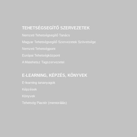
TEHETSÉGSEGÍTŐ SZERVEZETEK
Nemzeti Tehetségsegítő Tanács
Magyar Tehetségsegítő Szervezetek Szövetsége
Nemzeti Tehetségpont
Európai Tehetségközpont
A Matehetsz Tagszervezetei
E-LEARNING, KÉPZÉS, KÖNYVEK
E-learning tananyagok
Képzések
Könyvek
Tehetség Piactér (mentorálás)