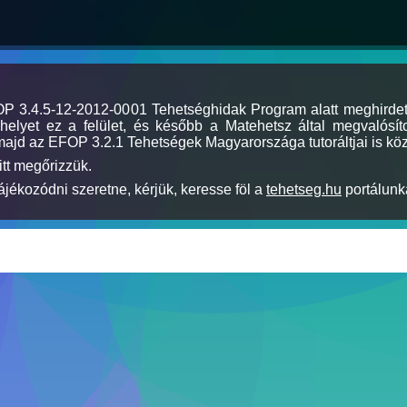
MOP 3.4.5-12-2012-0001 Tehetséghidak Program alatt meghirde
elyet ez a felület, és később a Matehetsz által megvalósíto
majd az EFOP 3.2.1 Tehetségek Magyarországa tutoráltjai is köz
itt megőrizzük.
jékozódni szeretne, kérjük, keresse föl a
tehetseg.hu
portálunka