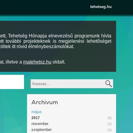
tehetseg.hu
tett, Tehetség Hónapja elnevezésű programunk hívta
tt további projekteknek is megjelenési lehetőséget
öltek itt rövid élménybeszámolókat.
t, illetve a
matehetsz.hu
oldalt.
Keresés
Archívum
május
2017
(9)
november
(1)
szeptember
(1)