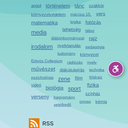
angol
történelem
tánc
szakkör
vers
környezetvédelem
március 15.
logika
fotózás
matematika
tehetség
tábor
media
diákönkormányzat
rajz
irodalom
nyelvtanulás
pedagógia
tudomány
környezet
Eötvös Collegium
rádiózás
nyelv
művészet
diákújságírás
technika
földrajz
pszichológia
zene
film
fizika
videó
biológia
sport
színház
verseny
hagyomány
ünnep
kémia
vetélkedő
RSS