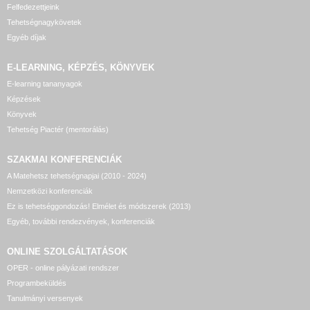
Felfedezettjeink
Tehetségnagykövetek
Egyéb díjak
E-LEARNING, KÉPZÉS, KÖNYVEK
E-learning tananyagok
Képzések
Könyvek
Tehetség Piactér (mentorálás)
SZAKMAI KONFERENCIÁK
A Matehetsz tehetségnapjai (2010 - 2024)
Nemzetközi konferenciák
Ez is tehetséggondozás! Elmélet és módszerek (2013)
Egyéb, további rendezvények, konferenciák
ONLINE SZOLGÁLTATÁSOK
OPER - online pályázati rendszer
Programbeküldés
Tanulmányi versenyek