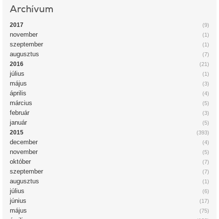
Archívum
2017
(9)
november
(1)
szeptember
(1)
augusztus
(7)
2016
(21)
július
(1)
május
(3)
április
(4)
március
(5)
február
(3)
január
(5)
2015
(393)
december
(4)
november
(5)
október
(7)
szeptember
(7)
augusztus
(1)
július
(6)
június
(17)
május
(75)