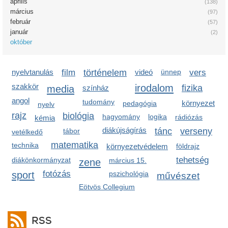
április
(138)
március
(97)
február
(57)
január
(2)
október
nyelvtanulás
film
történelem
videó
ünnep
vers
szakkör
irodalom
media
fizika
színház
angol
tudomány
környezet
pedagógia
nyelv
rajz
biológia
hagyomány
logika
rádiózás
kémia
diákújságírás
tánc
verseny
tábor
vetélkedő
matematika
technika
környezetvédelem
földrajz
tehetség
diákönkormányzat
zene
március 15.
sport
fotózás
pszichológia
művészet
Eötvös Collegium
RSS