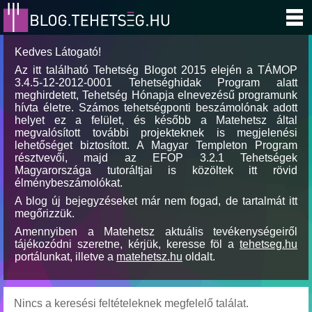
Kedves Látogató!
Az itt található Tehetség Blogot 2015 elején a TÁMOP
3.4.5-12-2012-0001 Tehetséghidak Program alatt
meghirdetett, Tehetség Hónapja elnevezésű programunk
hívta életre. Számos tehetségponti beszámolónak adott
helyet ez a felület, és később a Matehetsz által
megvalósított további projekteknek is megjelenési
lehetőséget biztosított. A Magyar Templeton Program
résztvevői, majd az EFOP 3.2.1 Tehetségek
Magyarországa tutoráltjai is közöltek itt rövid
élménybeszámolókat.
A blog új bejegyzéseket már nem fogad, de tartalmát itt
megőrizzük.
Amennyiben a Matehetsz aktuális tevékenységeiről
tájékozódni szeretne, kérjük, keresse föl a
tehetseg.hu
portálunkat, illetve a
matehetsz.hu
oldalt.
Nincs a keresési feltételeknek megfelelő találat.