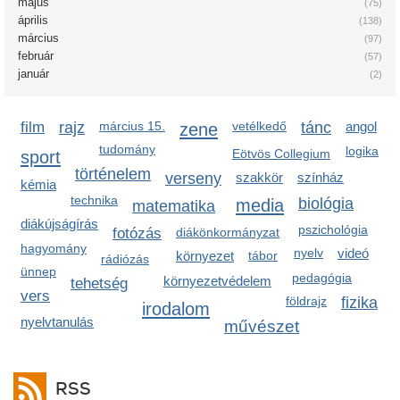
május
(75)
április
(138)
március
(97)
február
(57)
január
(2)
film
rajz
március 15.
zene
vetélkedő
tánc
angol
tudomány
logika
sport
Eötvös Collegium
történelem
verseny
szakkör
színház
kémia
technika
media
biológia
matematika
diákújságírás
pszichológia
fotózás
diákönkormányzat
hagyomány
nyelv
videó
környezet
tábor
rádiózás
ünnep
pedagógia
környezetvédelem
tehetség
vers
földrajz
fizika
irodalom
nyelvtanulás
művészet
RSS