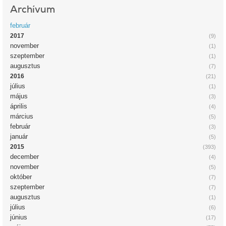
Archívum
február
2017
(9)
november
(1)
szeptember
(1)
augusztus
(7)
2016
(21)
július
(1)
május
(3)
április
(4)
március
(5)
február
(3)
január
(5)
2015
(393)
december
(4)
november
(5)
október
(7)
szeptember
(7)
augusztus
(1)
július
(6)
június
(17)