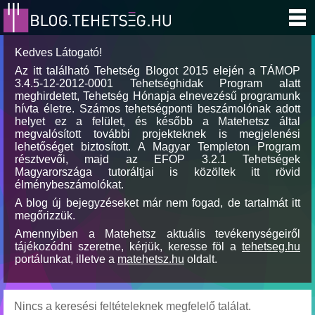
Kedves Látogató!
Az itt található Tehetség Blogot 2015 elején a TÁMOP
3.4.5-12-2012-0001 Tehetséghidak Program alatt
meghirdetett, Tehetség Hónapja elnevezésű programunk
hívta életre. Számos tehetségponti beszámolónak adott
helyet ez a felület, és később a Matehetsz által
megvalósított további projekteknek is megjelenési
lehetőséget biztosított. A Magyar Templeton Program
résztvevői, majd az EFOP 3.2.1 Tehetségek
Magyarországa tutoráltjai is közöltek itt rövid
élménybeszámolókat.
A blog új bejegyzéseket már nem fogad, de tartalmát itt
megőrizzük.
Amennyiben a Matehetsz aktuális tevékenységeiről
tájékozódni szeretne, kérjük, keresse föl a
tehetseg.hu
portálunkat, illetve a
matehetsz.hu
oldalt.
Nincs a keresési feltételeknek megfelelő találat.