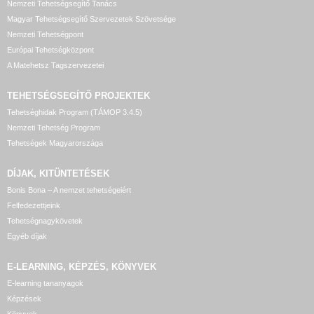
Nemzeti Tehetségsegítő Tanács
Magyar Tehetségsegítő Szervezetek Szövetsége
Nemzeti Tehetségpont
Európai Tehetségközpont
A Matehetsz Tagszervezetei
TEHETSÉGSEGÍTŐ
PROJEKTEK
Tehetséghidak Program (TÁMOP 3.4.5)
Nemzeti Tehetség Program
Tehetségek Magyarországa
DÍJAK, KITÜNTETÉSEK
Bonis Bona – A nemzet tehetségeiért
Felfedezettjeink
Tehetségnagykövetek
Egyéb díjak
E-LEARNING, KÉPZÉS, KÖNYVEK
E-learning tananyagok
Képzések