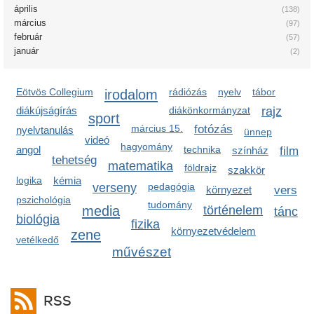
április
(138)
március
(97)
február
(57)
január
(2)
Eötvös Collegium
irodalom
rádiózás
nyelv
tábor
diákújságírás
diákönkormányzat
rajz
sport
március 15.
fotózás
nyelvtanulás
ünnep
videó
hagyomány
angol
technika
színház
film
tehetség
matematika
földrajz
szakkör
logika
kémia
verseny
pedagógia
környezet
vers
pszichológia
tudomány
media
történelem
tánc
biológia
fizika
környezetvédelem
zene
vetélkedő
művészet
RSS