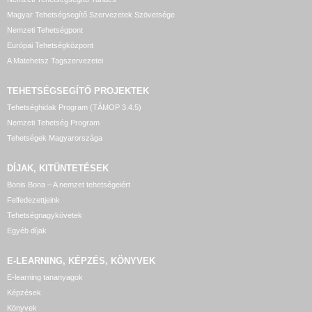
Magyar Tehetségsegítő Szervezetek Szövetsége
Nemzeti Tehetségpont
Európai Tehetségközpont
A Matehetsz Tagszervezetei
TEHETSÉGSEGÍTŐ
PROJEKTEK
Tehetséghidak Program (TÁMOP 3.4.5)
Nemzeti Tehetség Program
Tehetségek Magyarországa
DÍJAK, KITÜNTETÉSEK
Bonis Bona – A nemzet tehetségeiért
Felfedezettjeink
Tehetségnagykövetek
Egyéb díjak
E-LEARNING, KÉPZÉS, KÖNYVEK
E-learning tananyagok
Képzések
Könyvek