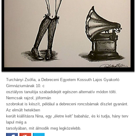
Turchányi Zsófia, a Debreceni Egyetem Kossuth Lajos Gyakorló
Gimnáziumának 10. c
osztályos tanulója szabadidejét egészen alternatív módon tölti.
Nemcsak rajzol, jóformán
szobrokat is készít, például a debreceni roncsbárnak díszlet gyanánt.
Az elmúlt hetekben
került kiállításra Nina, egy „életre kelt” babaház, és ki tudja, hány terv
lapul még a
tarsolyában, mit álmodik meg legközelebb.
Facebook
Google+
Twitter