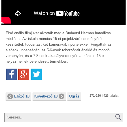
Első önálló filmjüket alkották meg a Budaörsi Herman hatodikos
médiásai. Az iskola március 15-ei projektzáró eseményéről
készítettek tudósítást két kamerával, riporterekkel. Forgattak az
alsósok ünnepségén, az 5-6-osok toborzódalt éneklő és mondó
versenyén, és a 7-8-osok akadályversenyén a március 15-e
helyszíneinek berendezett termekben.
Facebook
Google+
Twitter
271-280 | 423 találat
Előző 10
Következő 10
Ugrás
Keresés