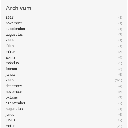
Archívum
2017
(9)
november
(1)
szeptember
(1)
augusztus
(7)
2016
(21)
július
(1)
május
(3)
április
(4)
március
(5)
február
(3)
január
(5)
2015
(393)
december
(4)
november
(5)
október
(7)
szeptember
(7)
augusztus
(1)
július
(6)
június
(17)
május
(75)