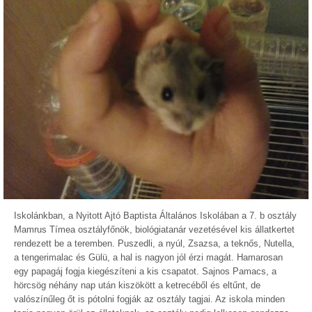
Iskolánkban, a Nyitott Ajtó Baptista Általános Iskolában a 7. b osztály
Mamrus Tímea osztályfőnök, biológiatanár vezetésével kis állatkertet
rendezett be a teremben. Puszedli, a nyúl, Zsazsa, a teknős, Nutella,
a tengerimalac és Gülü, a hal is nagyon jól érzi magát. Hamarosan
egy papagáj fogja kiegészíteni a kis csapatot. Sajnos Pamacs, a
hörcsög néhány nap után kiszökött a ketrecéből és eltűnt, de
valószínűleg őt is pótolni fogják az osztály tagjai. Az iskola minden