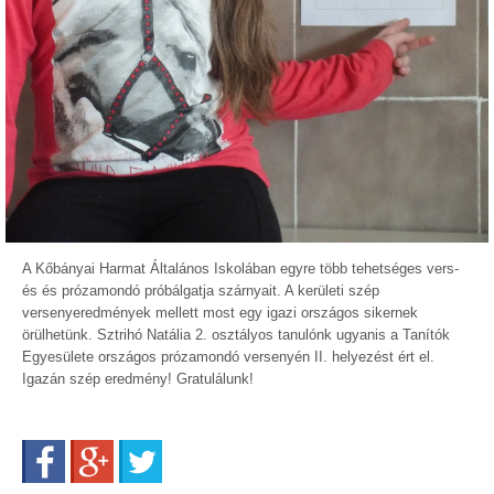
A Kőbányai Harmat Általános Iskolában egyre több tehetséges vers-
és és prózamondó próbálgatja szárnyait. A kerületi szép
versenyeredmények mellett most egy igazi országos sikernek
örülhetünk. Sztrihó Natália 2. osztályos tanulónk ugyanis a Tanítók
Egyesülete országos prózamondó versenyén II. helyezést ért el.
Igazán szép eredmény! Gratulálunk!
Facebook
Google+
Twitter