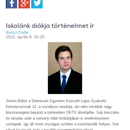
Iskolánk diákja történelmet ír
Koncz Csilla
2015. április 8. 20:20
Simon Bálint a Debreceni Egyetem Kossuth Lajos Gyakorló
Gimnáziumnak 12. a osztályos tanulója, aki idén iskolánk nagy
büszkeségére bejutott a történelem OKTV döntőjébe. Sok készülés
és tanulás után a verseny több fordulójában is eredményesen
szerepelt, így áll most országos szinten a tizenhatodik helyen. Sok
sikert kívánunk neki a további megmérettetéseihez!