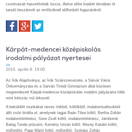
csontvázait hasonlították össze, illetve előre kiadott témában öt
tanuló beszámolt az emlősöknél előforduló fogazatokról.
Facebook
Google+
Twitter
Kárpát-medencei középiskolás
irodalmi pályázat nyertesei
zs
2015. április 8. 19:00
Az Írók Alapítványa, az Írók Szakszervezete, a Sárvár Város
Önkormányzata és a Sárvári Tinódi Gimnázium által közösen
megrendezett Kárpát-medencei középiskolás irodalmi pályázatra több
mint kétszáz mű érkezett.
A beküldött munkákat neves írókból, költőkből, irodalomtudósokból
álló zsűri bírálta el, amelynek tagjai Baán Tibor költő, Bertha Zoltán
irodalomtörténész, Gere Zsolt költő, irodalomtörténész, Jámborné
Balog Tünde prózaíró, Kemény István költő, Mezey Katalin költő,
műfordító, Papp Márió költő, műfordító, Szénási Zoltán