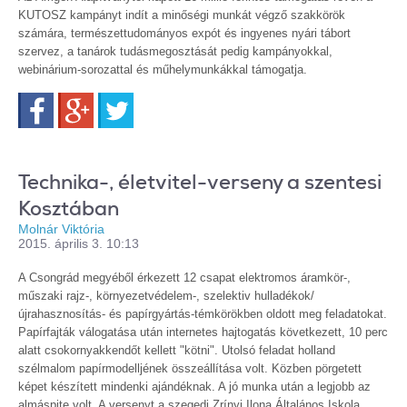
KUTOSZ kampányt indít a minőségi munkát végző szakkörök
számára, természettudományos expót és ingyenes nyári tábort
szervez, a tanárok tudásmegosztását pedig kampányokkal,
webinárium-sorozattal és műhelymunkákkal támogatja.
Facebook
Google+
Twitter
Technika-, életvitel-verseny a szentesi
Kosztában
Molnár Viktória
2015. április 3. 10:13
A Csongrád megyéből érkezett 12 csapat elektromos áramkör-,
műszaki rajz-, környezetvédelem-, szelektiv hulladékok/
újrahasznosítás- és papírgyártás-témkörökben oldott meg feladatokat.
Papírfajták válogatása után internetes hajtogatás következett, 10 perc
alatt csokornyakkendőt kellett "kötni". Utolsó feladat holland
szélmalom papírmodelljének összeállítása volt. Közben pörgetett
képet készített mindenki ajándéknak. A jó munka után a legjobb az
almáspite volt. A versenyt a szegedi Zrínyi Ilona Általános Iskola