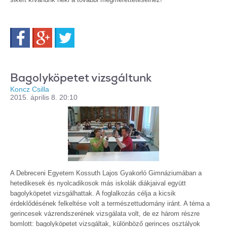
Facebook
Google+
Twitter
Bagolyköpetet vizsgáltunk
Koncz Csilla
2015. április 8. 20:10
A Debreceni Egyetem Kossuth Lajos Gyakorló Gimnáziumában a
hetedikesek és nyolcadikosok más iskolák diákjaival együtt
bagolyköpetet vizsgálhattak. A foglalkozás célja a kicsik
érdeklődésének felkeltése volt a természettudomány iránt. A téma a
gerincesek vázrendszerének vizsgálata volt, de ez három részre
bomlott: bagolyköpetet vizsgáltak, különböző gerinces osztályok