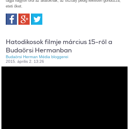
tagja nagyon örül az állatoknak, az osztály pedig lelkesen gondozza,
eteti őket.
Facebook
Google+
Twitter
Hatodikosok filmje március 15-ről a
Budaörsi Hermanban
Budaörsi Herman Média bloggerei
2015. április 2. 13:26