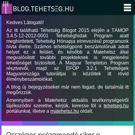
Kedves Látogató!
Az itt található Tehetség Blogot 2015 elején a TÁMOP
3.4.5-12-2012-0001 Tehetséghidak Program alatt
meghirdetett, Tehetség Hónapja elnevezésű programunk
hívta életre. Számos tehetségponti beszámolónak adott
helyet ez a felület, és később a Matehetsz által
megvalósított további projekteknek is megjelenési
lehetőséget biztosított. A Magyar Templeton Program
résztvevői, majd az EFOP 3.2.1 Tehetségek
Magyarországa tutoráltjai is közöltek itt rövid
élménybeszámolókat.
A blog új bejegyzéseket már nem fogad, de tartalmát itt
megőrizzük.
Amennyiben a Matehetsz aktuális tevékenységeiről
tájékozódni szeretne, kérjük, keresse föl a
tehetseg.hu
portálunkat, illetve a
matehetsz.hu
oldalt.
Országos prózamondó siker a