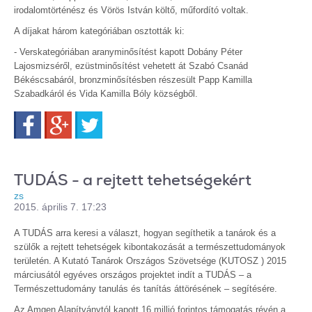
irodalomtörténész és Vörös István költő, műfordító voltak.
A díjakat három kategóriában osztották ki:
- Verskategóriában aranyminősítést kapott Dobány Péter
Lajosmizséről, ezüstminősítést vehetett át Szabó Csanád
Békéscsabáról, bronzminősítésben részesült Papp Kamilla
Szabadkáról és Vida Kamilla Bóly községből.
Facebook
Google+
Twitter
TUDÁS - a rejtett tehetségekért
zs
2015. április 7. 17:23
A TUDÁS arra keresi a választ, hogyan segíthetik a tanárok és a
szülők a rejtett tehetségek kibontakozását a természettudományok
területén. A Kutató Tanárok Országos Szövetsége (KUTOSZ ) 2015
márciusától egyéves országos projektet indít a TUDÁS – a
Természettudomány tanulás és tanítás áttörésének – segítésére.
Az Amgen Alapítványtól kapott 16 millió forintos támogatás révén a