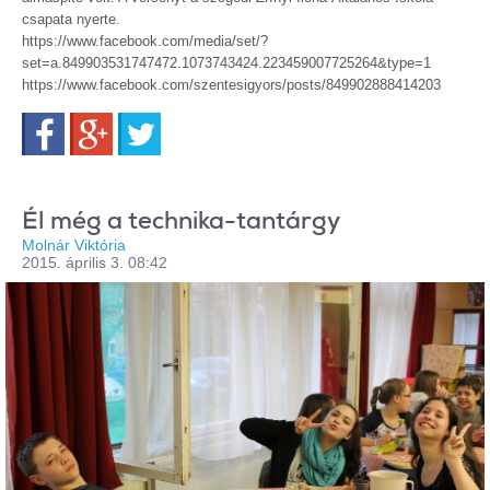
csapata nyerte.
https://www.facebook.com/media/set/?
set=a.849903531747472.1073743424.223459007725264&type=1
https://www.facebook.com/szentesigyors/posts/849902888414203
Facebook
Google+
Twitter
Él még a technika-tantárgy
Molnár Viktória
2015. április 3. 08:42