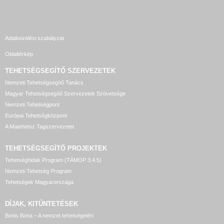
Adatkezelési szabályzat
Oldaltérkép
TEHETSÉGSEGÍTŐ SZERVEZETEK
Nemzeti Tehetségsegítő Tanács
Magyar Tehetségsegítő Szervezetek Szövetsége
Nemzeti Tehetségpont
Európai Tehetségközpont
A Matehetsz Tagszervezetei
TEHETSÉGSEGÍTŐ
PROJEKTEK
Tehetséghidak Program (TÁMOP 3.4.5)
Nemzeti Tehetség Program
Tehetségek Magyarországa
DÍJAK, KITÜNTETÉSEK
Bonis Bona – A nemzet tehetségeiért