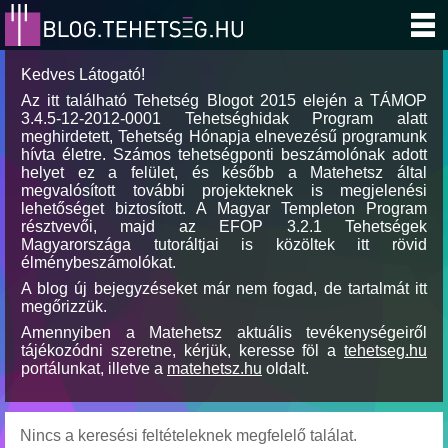
Kedves Látogató!
Az itt található Tehetség Blogot 2015 elején a TÁMOP
3.4.5-12-2012-0001 Tehetséghidak Program alatt
meghirdetett, Tehetség Hónapja elnevezésű programunk
hívta életre. Számos tehetségponti beszámolónak adott
helyet ez a felület, és később a Matehetsz által
megvalósított további projekteknek is megjelenési
lehetőséget biztosított. A Magyar Templeton Program
résztvevői, majd az EFOP 3.2.1 Tehetségek
Magyarországa tutoráltjai is közöltek itt rövid
élménybeszámolókat.
A blog új bejegyzéseket már nem fogad, de tartalmát itt
megőrizzük.
Amennyiben a Matehetsz aktuális tevékenységeiről
tájékozódni szeretne, kérjük, keresse föl a
tehetseg.hu
portálunkat, illetve a
matehetsz.hu
oldalt.
Nincs a keresési feltételeknek megfelelő találat.