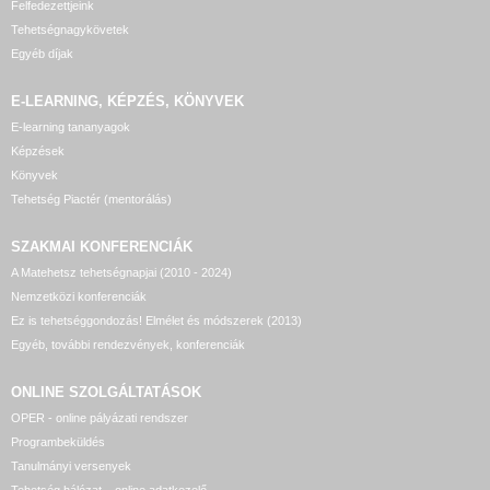
Felfedezettjeink
Tehetségnagykövetek
Egyéb díjak
E-LEARNING, KÉPZÉS, KÖNYVEK
E-learning tananyagok
Képzések
Könyvek
Tehetség Piactér (mentorálás)
SZAKMAI KONFERENCIÁK
A Matehetsz tehetségnapjai (2010 - 2024)
Nemzetközi konferenciák
Ez is tehetséggondozás! Elmélet és módszerek (2013)
Egyéb, további rendezvények, konferenciák
ONLINE SZOLGÁLTATÁSOK
OPER - online pályázati rendszer
Programbeküldés
Tanulmányi versenyek