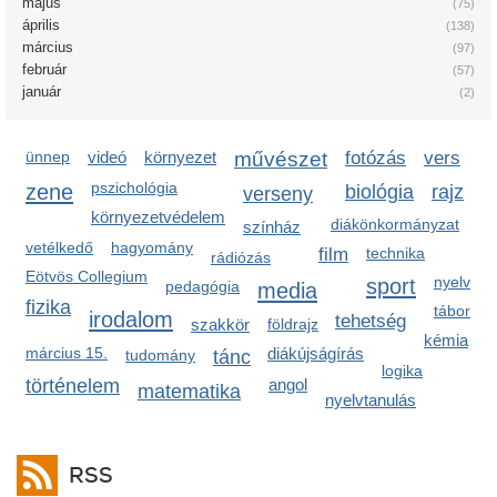
május
(75)
április
(138)
március
(97)
február
(57)
január
(2)
ünnep
videó
környezet
művészet
fotózás
vers
zene
pszichológia
biológia
rajz
verseny
környezetvédelem
diákönkormányzat
színház
vetélkedő
hagyomány
film
technika
rádiózás
Eötvös Collegium
sport
nyelv
pedagógia
media
fizika
tábor
irodalom
tehetség
szakkör
földrajz
kémia
március 15.
diákújságírás
tudomány
tánc
logika
történelem
angol
matematika
nyelvtanulás
RSS