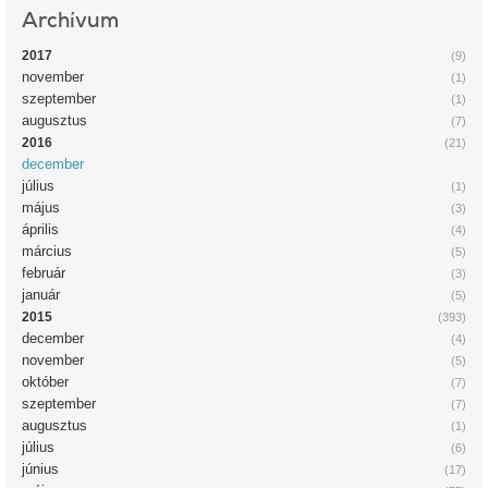
Archívum
2017
(9)
november
(1)
szeptember
(1)
augusztus
(7)
2016
(21)
december
július
(1)
május
(3)
április
(4)
március
(5)
február
(3)
január
(5)
2015
(393)
december
(4)
november
(5)
október
(7)
szeptember
(7)
augusztus
(1)
július
(6)
június
(17)