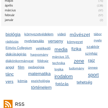
május
(75)
április
(138)
március
(97)
február
(57)
január
(2)
biológia
környezetvédelem
videó
művészet
tábor
nyelv
nyelvtanulás
verseny
rádiózás
környezet
szakkör
Eötvös Collegium
vetélkedő
media
fizika
színház
diákújságírás
hagyomány
március 15.
zene
rajz
diákönkormányzat
földrajz
technika
angol
film
pedagógia
ünnep
tudomány
logika
matematika
tánc
sport
irodalom
kémia
pszichológia
vers
tehetség
fotózás
történelem
RSS