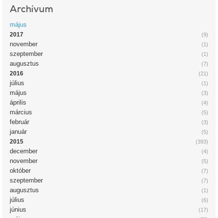
Archívum
május
2017
(9)
november
(1)
szeptember
(1)
augusztus
(7)
2016
(21)
július
(1)
május
(3)
április
(4)
március
(5)
február
(3)
január
(5)
2015
(393)
december
(4)
november
(5)
október
(7)
szeptember
(7)
augusztus
(1)
július
(6)
június
(17)