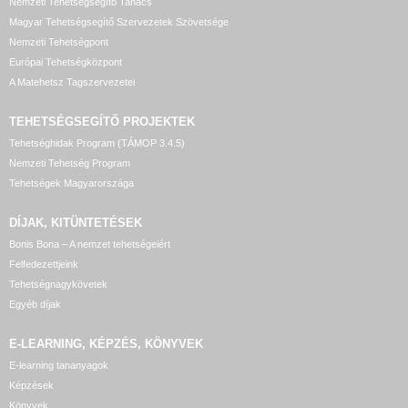
Nemzeti Tehetségsegítő Tanács
Magyar Tehetségsegítő Szervezetek Szövetsége
Nemzeti Tehetségpont
Európai Tehetségközpont
A Matehetsz Tagszervezetei
TEHETSÉGSEGÍTŐ
PROJEKTEK
Tehetséghidak Program (TÁMOP 3.4.5)
Nemzeti Tehetség Program
Tehetségek Magyarországa
DÍJAK, KITÜNTETÉSEK
Bonis Bona – A nemzet tehetségeiért
Felfedezettjeink
Tehetségnagykövetek
Egyéb díjak
E-LEARNING, KÉPZÉS, KÖNYVEK
E-learning tananyagok
Képzések
Könyvek