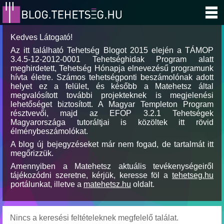
Kedves Látogató!
Az itt található Tehetség Blogot 2015 elején a TÁMOP
3.4.5-12-2012-0001 Tehetséghidak Program alatt
meghirdetett, Tehetség Hónapja elnevezésű programunk
hívta életre. Számos tehetségponti beszámolónak adott
helyet ez a felület, és később a Matehetsz által
megvalósított további projekteknek is megjelenési
lehetőséget biztosított. A Magyar Templeton Program
résztvevői, majd az EFOP 3.2.1 Tehetségek
Magyarországa tutoráltjai is közöltek itt rövid
élménybeszámolókat.
A blog új bejegyzéseket már nem fogad, de tartalmát itt
megőrizzük.
Amennyiben a Matehetsz aktuális tevékenységeiről
tájékozódni szeretne, kérjük, keresse föl a
tehetseg.hu
portálunkat, illetve a
matehetsz.hu
oldalt.
Nincs a keresési feltételeknek megfelelő találat.