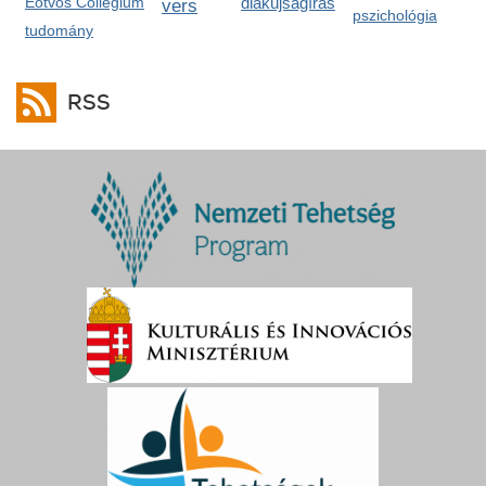
Eötvös Collegium
diákújságírás
vers
pszichológia
tudomány
RSS