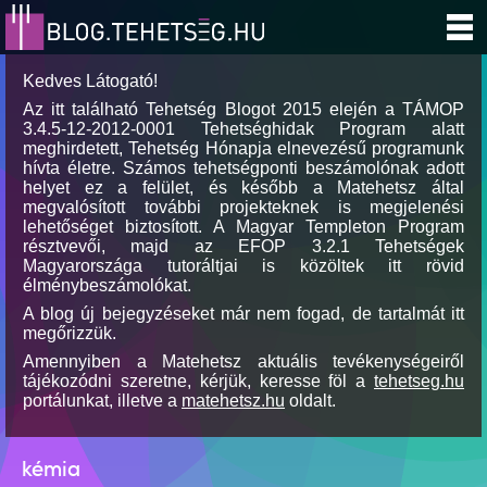
Kedves Látogató!
Az itt található Tehetség Blogot 2015 elején a TÁMOP
3.4.5-12-2012-0001 Tehetséghidak Program alatt
meghirdetett, Tehetség Hónapja elnevezésű programunk
hívta életre. Számos tehetségponti beszámolónak adott
helyet ez a felület, és később a Matehetsz által
megvalósított további projekteknek is megjelenési
lehetőséget biztosított. A Magyar Templeton Program
résztvevői, majd az EFOP 3.2.1 Tehetségek
Magyarországa tutoráltjai is közöltek itt rövid
élménybeszámolókat.
A blog új bejegyzéseket már nem fogad, de tartalmát itt
megőrizzük.
Amennyiben a Matehetsz aktuális tevékenységeiről
tájékozódni szeretne, kérjük, keresse föl a
tehetseg.hu
portálunkat, illetve a
matehetsz.hu
oldalt.
kémia