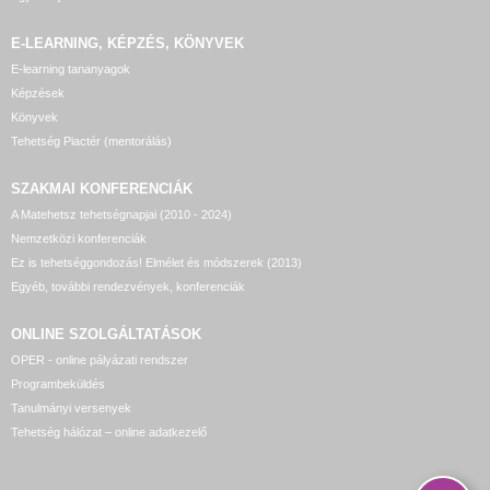
E-LEARNING, KÉPZÉS, KÖNYVEK
E-learning tananyagok
Képzések
Könyvek
Tehetség Piactér (mentorálás)
SZAKMAI KONFERENCIÁK
A Matehetsz tehetségnapjai (2010 - 2024)
Nemzetközi konferenciák
Ez is tehetséggondozás! Elmélet és módszerek (2013)
Egyéb, további rendezvények, konferenciák
ONLINE SZOLGÁLTATÁSOK
OPER - online pályázati rendszer
Programbeküldés
Tanulmányi versenyek
Tehetség hálózat – online adatkezelő