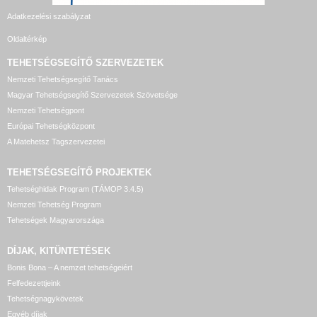
Adatkezelési szabályzat
Oldaltérkép
TEHETSÉGSEGÍTŐ SZERVEZETEK
Nemzeti Tehetségsegítő Tanács
Magyar Tehetségsegítő Szervezetek Szövetsége
Nemzeti Tehetségpont
Európai Tehetségközpont
A Matehetsz Tagszervezetei
TEHETSÉGSEGÍTŐ
PROJEKTEK
Tehetséghidak Program (TÁMOP 3.4.5)
Nemzeti Tehetség Program
Tehetségek Magyarországa
DÍJAK, KITÜNTETÉSEK
Bonis Bona – A nemzet tehetségeiért
Felfedezettjeink
Tehetségnagykövetek
Egyéb díjak