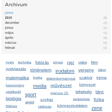
Archívum
június
2015
(8)
december
(1)
június
(1)
május
(1)
április
(3)
március
(1)
február
(1)
nyelv
technika
fotózás
ünnep
rajz
videó
film
nyelvtanulás
történelem
verseny
tábor
irodalom
matematika
logika
szakkör
kémia
diákönkormányzat
környezet
media
művészet
hagyomány
tehetség
tánc
vetélkedő
március 15.
sport
biológia
pedagógia
fizika
színház
angol
környezetvédelem
földrajz
rádiózás
zene