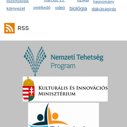
március 15.
pszichológia
hagyomány
vetélkedő
videó
biológia
környezet
diákújságírás
RSS