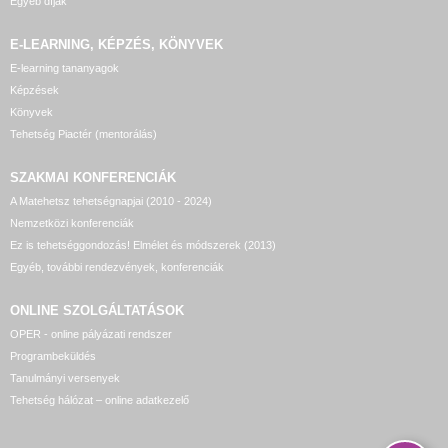
Egyéb díjak
E-LEARNING, KÉPZÉS, KÖNYVEK
E-learning tananyagok
Képzések
Könyvek
Tehetség Piactér (mentorálás)
SZAKMAI KONFERENCIÁK
A Matehetsz tehetségnapjai (2010 - 2024)
Nemzetközi konferenciák
Ez is tehetséggondozás! Elmélet és módszerek (2013)
Egyéb, további rendezvények, konferenciák
ONLINE SZOLGÁLTATÁSOK
OPER - online pályázati rendszer
Programbeküldés
Tanulmányi versenyek
Tehetség hálózat – online adatkezelő