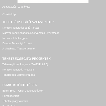
Adatkezelési szabályzat
Oldaltérkép
TEHETSÉGSEGÍTŐ SZERVEZETEK
Nemzeti Tehetségsegítő Tanács
Magyar Tehetségsegítő Szervezetek Szövetsége
Nemzeti Tehetségpont
Európai Tehetségközpont
A Matehetsz Tagszervezetei
TEHETSÉGSEGÍTŐ
PROJEKTEK
Tehetséghidak Program (TÁMOP 3.4.5)
Nemzeti Tehetség Program
Tehetségek Magyarországa
DÍJAK, KITÜNTETÉSEK
Bonis Bona – A nemzet tehetségeiért
Felfedezettjeink
Tehetségnagykövetek