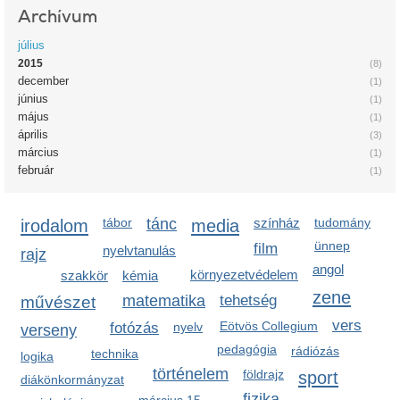
Archívum
július
2015
(8)
december
(1)
június
(1)
május
(1)
április
(3)
március
(1)
február
(1)
irodalom
tábor
tánc
media
színház
tudomány
ünnep
film
nyelvtanulás
rajz
angol
környezetvédelem
szakkör
kémia
zene
matematika
tehetség
művészet
vers
Eötvös Collegium
fotózás
nyelv
verseny
pedagógia
rádiózás
technika
logika
történelem
földrajz
sport
diákönkormányzat
fizika