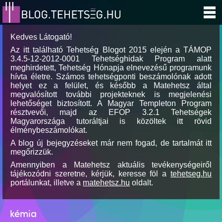
Kedves Látogató!
Az itt található Tehetség Blogot 2015 elején a TÁMOP
3.4.5-12-2012-0001 Tehetséghidak Program alatt
meghirdetett, Tehetség Hónapja elnevezésű programunk
hívta életre. Számos tehetségponti beszámolónak adott
helyet ez a felület, és később a Matehetsz által
megvalósított további projekteknek is megjelenési
lehetőséget biztosított. A Magyar Templeton Program
résztvevői, majd az EFOP 3.2.1 Tehetségek
Magyarországa tutoráltjai is közöltek itt rövid
élménybeszámolókat.
A blog új bejegyzéseket már nem fogad, de tartalmát itt
megőrizzük.
Amennyiben a Matehetsz aktuális tevékenységeiről
tájékozódni szeretne, kérjük, keresse föl a
tehetseg.hu
portálunkat, illetve a
matehetsz.hu
oldalt.
kémia