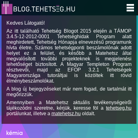
Kedves Látogató!
Az itt található Tehetség Blogot 2015 elején a TÁMOP
3.4.5-12-2012-0001 Tehetséghidak Program alatt
meghirdetett, Tehetség Hónapja elnevezésű programunk
hívta életre. Számos tehetségponti beszámolónak adott
helyet ez a felület, és később a Matehetsz által
megvalósított további projekteknek is megjelenési
lehetőséget biztosított. A Magyar Templeton Program
résztvevői, majd az EFOP 3.2.1 Tehetségek
Magyarországa tutoráltjai is közöltek itt rövid
élménybeszámolókat.
A blog új bejegyzéseket már nem fogad, de tartalmát itt
megőrizzük.
Amennyiben a Matehetsz aktuális tevékenységeiről
tájékozódni szeretne, kérjük, keresse föl a
tehetseg.hu
portálunkat, illetve a
matehetsz.hu
oldalt.
kémia