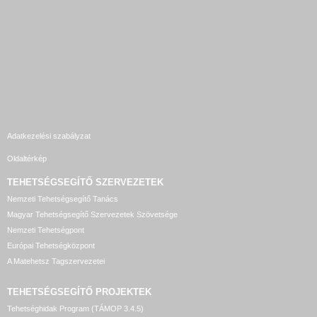
Adatkezelési szabályzat
Oldaltérkép
TEHETSÉGSEGÍTŐ SZERVEZETEK
Nemzeti Tehetségsegítő Tanács
Magyar Tehetségsegítő Szervezetek Szövetsége
Nemzeti Tehetségpont
Európai Tehetségközpont
A Matehetsz Tagszervezetei
TEHETSÉGSEGÍTŐ
PROJEKTEK
Tehetséghidak Program (TÁMOP 3.4.5)