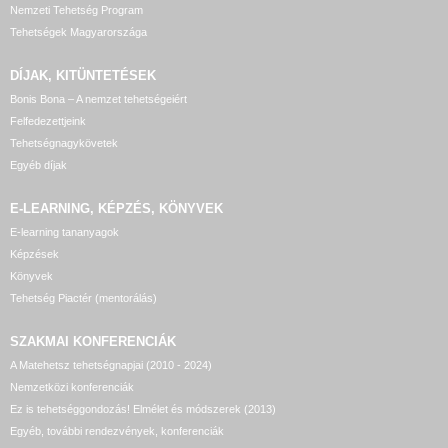
Nemzeti Tehetség Program
Tehetségek Magyarországa
DÍJAK, KITÜNTETÉSEK
Bonis Bona – A nemzet tehetségeiért
Felfedezettjeink
Tehetségnagykövetek
Egyéb díjak
E-LEARNING, KÉPZÉS, KÖNYVEK
E-learning tananyagok
Képzések
Könyvek
Tehetség Piactér (mentorálás)
SZAKMAI KONFERENCIÁK
A Matehetsz tehetségnapjai (2010 - 2024)
Nemzetközi konferenciák
Ez is tehetséggondozás! Elmélet és módszerek (2013)
Egyéb, további rendezvények, konferenciák