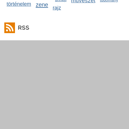
művészet
tudomány
történelem
zene
rajz
RSS