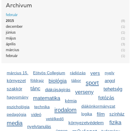
Archívum
február
2015
(8)
december
(1)
június
(1)
május
(1)
április
(3)
március
(1)
február
(1)
március 15.
Eötvös Collegium
rádiózás
vers
nyelv
környezet
földrajz
biológia
tábor
angol
sport
tánc
szakkör
tehetség
diákújságírás
verseny
hagyomány
fotózás
matematika
kémia
diákönkormányzat
pszichológia
technika
irodalom
logika
film
színház
pedagógia
videó
vetélkedő
media
fizika
környezetvédelem
nyelvtanulás
ünnep