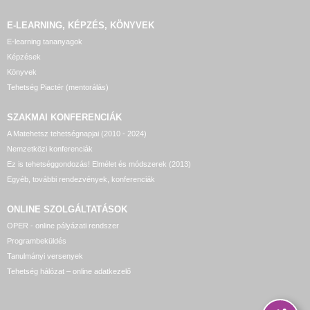
E-LEARNING, KÉPZÉS, KÖNYVEK
E-learning tananyagok
Képzések
Könyvek
Tehetség Piactér (mentorálás)
SZAKMAI KONFERENCIÁK
A Matehetsz tehetségnapjai (2010 - 2024)
Nemzetközi konferenciák
Ez is tehetséggondozás! Elmélet és módszerek (2013)
Egyéb, további rendezvények, konferenciák
ONLINE SZOLGÁLTATÁSOK
OPER - online pályázati rendszer
Programbeküldés
Tanulmányi versenyek
Tehetség hálózat – online adatkezelő