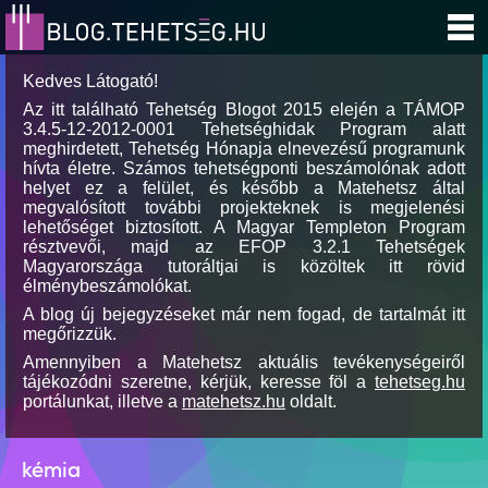
Kedves Látogató!
Az itt található Tehetség Blogot 2015 elején a TÁMOP
3.4.5-12-2012-0001 Tehetséghidak Program alatt
meghirdetett, Tehetség Hónapja elnevezésű programunk
hívta életre. Számos tehetségponti beszámolónak adott
helyet ez a felület, és később a Matehetsz által
megvalósított további projekteknek is megjelenési
lehetőséget biztosított. A Magyar Templeton Program
résztvevői, majd az EFOP 3.2.1 Tehetségek
Magyarországa tutoráltjai is közöltek itt rövid
élménybeszámolókat.
A blog új bejegyzéseket már nem fogad, de tartalmát itt
megőrizzük.
Amennyiben a Matehetsz aktuális tevékenységeiről
tájékozódni szeretne, kérjük, keresse föl a
tehetseg.hu
portálunkat, illetve a
matehetsz.hu
oldalt.
kémia