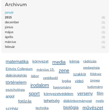
Archívum
január
2015
(8)
december
(1)
június
(1)
május
(1)
április
(3)
március
(1)
február
(1)
matematika
környezet
media
kémia
rádiózás
pedagógia
Eötvös Collegium
március 15.
zene
szakkör
földrajz
diákújságírás
tábor
vetélkedő
ünnep
logika
videó
történelem
irodalom
tudomány
hagyomány
pszichológia
sport
verseny
film
környezetvédelem
angol
tehetség
diákönkormányzat
nyelv
fotózás
biológia
művészet
technika
színház