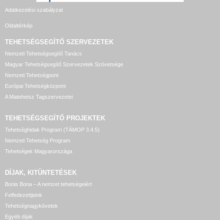
Adatkezelési szabályzat
Oldaltérkép
TEHETSÉGSEGÍTŐ SZERVEZETEK
Nemzeti Tehetségsegítő Tanács
Magyar Tehetségsegítő Szervezetek Szövetsége
Nemzeti Tehetségpont
Európai Tehetségközpont
A Matehetsz Tagszervezetei
TEHETSÉGSEGÍTŐ
PROJEKTEK
Tehetséghidak Program (TÁMOP 3.4.5)
Nemzeti Tehetség Program
Tehetségek Magyarországa
DÍJAK, KITÜNTETÉSEK
Bonis Bona – A nemzet tehetségeiért
Felfedezettjeink
Tehetségnagykövetek
Egyéb díjak