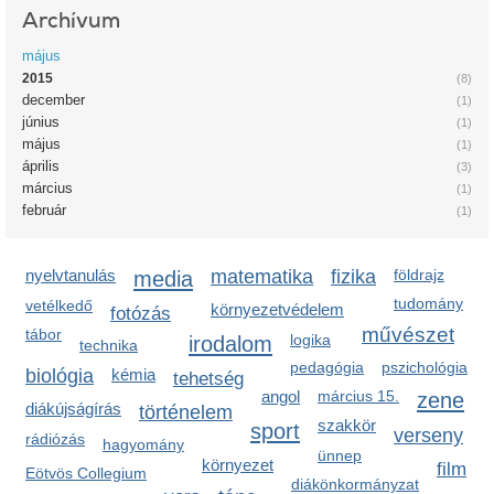
Archívum
május
2015
(8)
december
(1)
június
(1)
május
(1)
április
(3)
március
(1)
február
(1)
nyelvtanulás
media
matematika
fizika
földrajz
tudomány
vetélkedő
környezetvédelem
fotózás
művészet
tábor
irodalom
logika
technika
pedagógia
pszichológia
biológia
kémia
tehetség
angol
március 15.
zene
diákújságírás
történelem
szakkör
sport
verseny
rádiózás
hagyomány
ünnep
környezet
film
Eötvös Collegium
diákönkormányzat