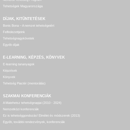
Tehetségek Magyarországa
DÍJAK, KITÜNTETÉSEK
Bonis Bona – A nemzet tehetségeiért
Felfedezettjeink
Tehetségnagykövetek
Egyéb díjak
E-LEARNING, KÉPZÉS, KÖNYVEK
E-learning tananyagok
Képzések
Könyvek
Tehetség Piactér (mentorálás)
SZAKMAI KONFERENCIÁK
A Matehetsz tehetségnapjai (2010 - 2024)
Nemzetközi konferenciák
Ez is tehetséggondozás! Elmélet és módszerek (2013)
Egyéb, további rendezvények, konferenciák