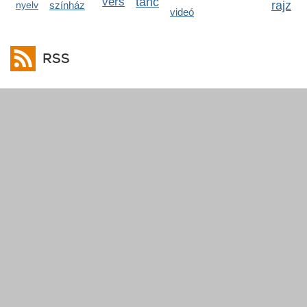
vers
tánc
rajz
nyelv
színház
videó
RSS