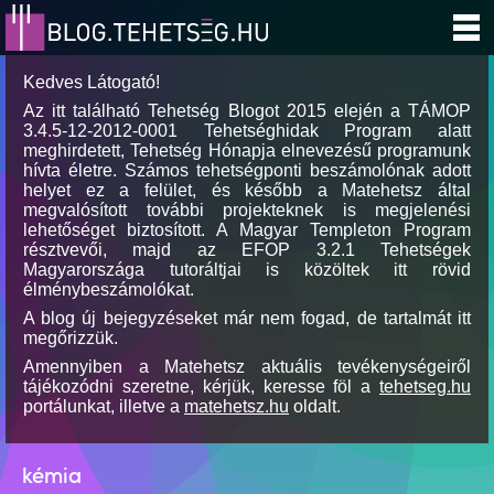
Kedves Látogató!
Az itt található Tehetség Blogot 2015 elején a TÁMOP
3.4.5-12-2012-0001 Tehetséghidak Program alatt
meghirdetett, Tehetség Hónapja elnevezésű programunk
hívta életre. Számos tehetségponti beszámolónak adott
helyet ez a felület, és később a Matehetsz által
megvalósított további projekteknek is megjelenési
lehetőséget biztosított. A Magyar Templeton Program
résztvevői, majd az EFOP 3.2.1 Tehetségek
Magyarországa tutoráltjai is közöltek itt rövid
élménybeszámolókat.
A blog új bejegyzéseket már nem fogad, de tartalmát itt
megőrizzük.
Amennyiben a Matehetsz aktuális tevékenységeiről
tájékozódni szeretne, kérjük, keresse föl a
tehetseg.hu
portálunkat, illetve a
matehetsz.hu
oldalt.
kémia