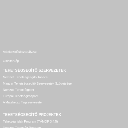
Adatkezelési szabályzat
Oldaltérkép
TEHETSÉGSEGÍTŐ SZERVEZETEK
Nemzeti Tehetségsegítő Tanács
Magyar Tehetségsegítő Szervezetek Szövetsége
Nemzeti Tehetségpont
Európai Tehetségközpont
A Matehetsz Tagszervezetei
TEHETSÉGSEGÍTŐ
PROJEKTEK
Tehetséghidak Program (TÁMOP 3.4.5)
Nemzeti Tehetség Program