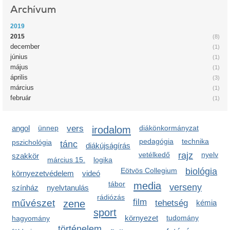
Archívum
2019
2015
(8)
december
(1)
június
(1)
május
(1)
április
(3)
március
(1)
február
(1)
angol
ünnep
vers
irodalom
diákönkormányzat
pedagógia
technika
pszichológia
tánc
diákújságírás
vetélkedő
rajz
nyelv
szakkör
március 15.
logika
Eötvös Collegium
biológia
környezetvédelem
videó
tábor
media
verseny
színház
nyelvtanulás
rádiózás
film
művészet
zene
tehetség
kémia
sport
környezet
tudomány
hagyomány
történelem