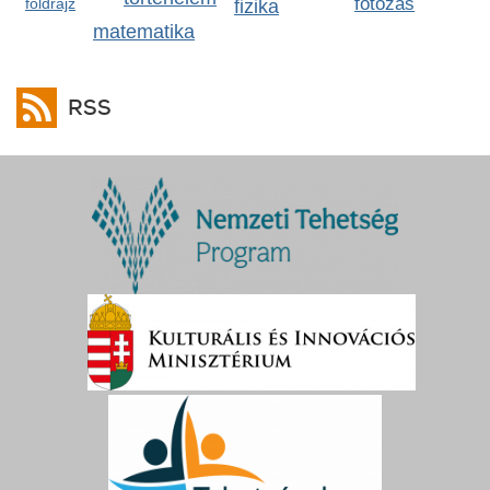
fotózás
földrajz
fizika
matematika
RSS