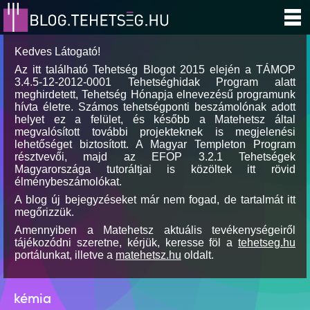
Kedves Látogató!
Az itt található Tehetség Blogot 2015 elején a TÁMOP
3.4.5-12-2012-0001 Tehetséghidak Program alatt
meghirdetett, Tehetség Hónapja elnevezésű programunk
hívta életre. Számos tehetségponti beszámolónak adott
helyet ez a felület, és később a Matehetsz által
megvalósított további projekteknek is megjelenési
lehetőséget biztosított. A Magyar Templeton Program
résztvevői, majd az EFOP 3.2.1 Tehetségek
Magyarországa tutoráltjai is közöltek itt rövid
élménybeszámolókat.
A blog új bejegyzéseket már nem fogad, de tartalmát itt
megőrizzük.
Amennyiben a Matehetsz aktuális tevékenységeiről
tájékozódni szeretne, kérjük, keresse föl a
tehetseg.hu
portálunkat, illetve a
matehetsz.hu
oldalt.
kémia