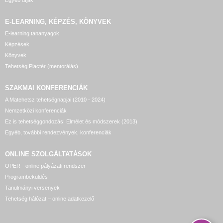
Egyéb díjak
E-LEARNING, KÉPZÉS, KÖNYVEK
E-learning tananyagok
Képzések
Könyvek
Tehetség Piactér (mentorálás)
SZAKMAI KONFERENCIÁK
A Matehetsz tehetségnapjai (2010 - 2024)
Nemzetközi konferenciák
Ez is tehetséggondozás! Elmélet és módszerek (2013)
Egyéb, további rendezvények, konferenciák
ONLINE SZOLGÁLTATÁSOK
OPER - online pályázati rendszer
Programbeküldés
Tanulmányi versenyek
Tehetség hálózat – online adatkezelő