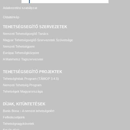
Adatkezelési szabályzat
Oldaltérkép
TEHETSÉGSEGÍTŐ SZERVEZETEK
Nemzeti Tehetségsegítő Tanács
Magyar Tehetségsegítő Szervezetek Szövetsége
Nemzeti Tehetségpont
Európai Tehetségközpont
A Matehetsz Tagszervezetei
TEHETSÉGSEGÍTŐ
PROJEKTEK
Tehetséghidak Program (TÁMOP 3.4.5)
Nemzeti Tehetség Program
Tehetségek Magyarországa
DÍJAK, KITÜNTETÉSEK
Bonis Bona – A nemzet tehetségeiért
Felfedezettjeink
Tehetségnagykövetek