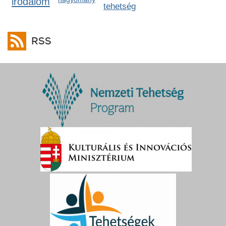
irodalom
tehetség
RSS