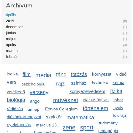
Archívum
április
2015
(8)
december
(1)
június
(1)
május
(1)
április
(3)
március
(1)
február
(1)
logika
film
media
tánc
fotózás
környezet
videó
vers
technika
kémia
színház
rajz
pszichológia
fizika
környezetvédelem
vetélkedő
verseny
biológia
művészet
diákújságírás
tábor
angol
nyelv
történelem
rádiózás
Eötvös Collegium
ünnep
földrajz
diákönkormányzat
szakkör
matematika
tudomány
nyelvtanulás
március 15.
zene
sport
pedagógia
hagyomány