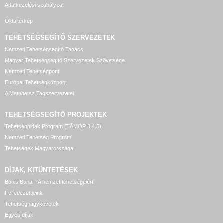
Adatkezelési szabályzat
Oldaltérkép
TEHETSÉGSEGÍTŐ SZERVEZETEK
Nemzeti Tehetségsegítő Tanács
Magyar Tehetségsegítő Szervezetek Szövetsége
Nemzeti Tehetségpont
Európai Tehetségközpont
A Matehetsz Tagszervezetei
TEHETSÉGSEGÍTŐ
PROJEKTEK
Tehetséghidak Program (TÁMOP 3.4.5)
Nemzeti Tehetség Program
Tehetségek Magyarországa
DÍJAK, KITÜNTETÉSEK
Bonis Bona – A nemzet tehetségeiért
Felfedezettjeink
Tehetségnagykövetek
Egyéb díjak