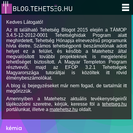
Kedves Látogató!
Az itt található Tehetség Blogot 2015 elején a TÁMOP
3.4.5-12-2012-0001 Tehetséghidak Program alatt
meghirdetett, Tehetség Hónapja elnevezésű programunk
hívta életre. Számos tehetségponti beszámolónak adott
helyet ez a felület, és később a Matehetsz által
megvalósított további projekteknek is megjelenési
lehetőséget biztosított. A Magyar Templeton Program
résztvevői, majd az EFOP 3.2.1 Tehetségek
Magyarországa tutoráltjai is közöltek itt rövid
élménybeszámolókat.
A blog új bejegyzéseket már nem fogad, de tartalmát itt
megőrizzük.
Amennyiben a Matehetsz aktuális tevékenységeiről
tájékozódni szeretne, kérjük, keresse föl a
tehetseg.hu
portálunkat, illetve a
matehetsz.hu
oldalt.
kémia