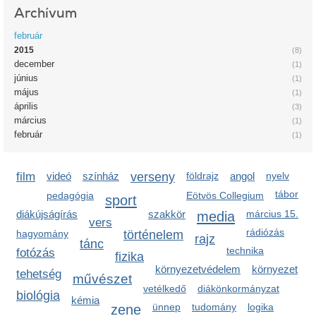
Archívum
február
2015
(8)
december
(1)
június
(1)
május
(1)
április
(3)
március
(1)
február
(1)
film
videó
színház
verseny
földrajz
angol
nyelv
tábor
pedagógia
Eötvös Collegium
sport
diákújságírás
szakkör
media
március 15.
vers
rádiózás
hagyomány
történelem
rajz
tánc
technika
fotózás
fizika
környezetvédelem
környezet
tehetség
művészet
vetélkedő
diákönkormányzat
biológia
kémia
zene
ünnep
tudomány
logika