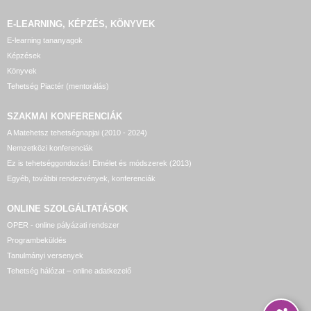
E-LEARNING, KÉPZÉS, KÖNYVEK
E-learning tananyagok
Képzések
Könyvek
Tehetség Piactér (mentorálás)
SZAKMAI KONFERENCIÁK
A Matehetsz tehetségnapjai (2010 - 2024)
Nemzetközi konferenciák
Ez is tehetséggondozás! Elmélet és módszerek (2013)
Egyéb, további rendezvények, konferenciák
ONLINE SZOLGÁLTATÁSOK
OPER - online pályázati rendszer
Programbeküldés
Tanulmányi versenyek
Tehetség hálózat – online adatkezelő