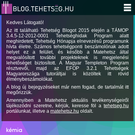
Kedves Látogató!
Az itt található Tehetség Blogot 2015 elején a TÁMOP
3.4.5-12-2012-0001 Tehetséghidak Program alatt
meghirdetett, Tehetség Hónapja elnevezésű programunk
hívta életre. Számos tehetségponti beszámolónak adott
helyet ez a felület, és később a Matehetsz által
megvalósított további projekteknek is megjelenési
lehetőséget biztosított. A Magyar Templeton Program
résztvevői, majd az EFOP 3.2.1 Tehetségek
Magyarországa tutoráltjai is közöltek itt rövid
élménybeszámolókat.
A blog új bejegyzéseket már nem fogad, de tartalmát itt
megőrizzük.
Amennyiben a Matehetsz aktuális tevékenységeiről
tájékozódni szeretne, kérjük, keresse föl a
tehetseg.hu
portálunkat, illetve a
matehetsz.hu
oldalt.
kémia