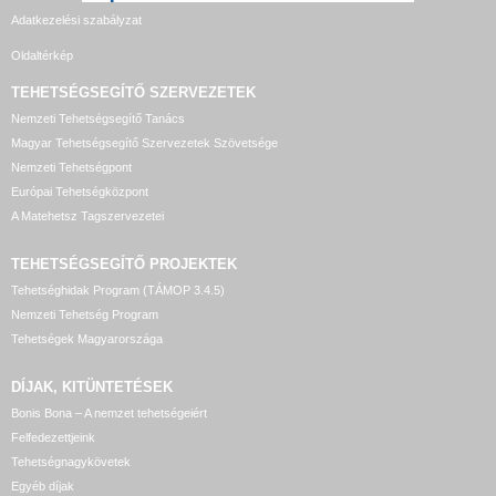
Adatkezelési szabályzat
Oldaltérkép
TEHETSÉGSEGÍTŐ SZERVEZETEK
Nemzeti Tehetségsegítő Tanács
Magyar Tehetségsegítő Szervezetek Szövetsége
Nemzeti Tehetségpont
Európai Tehetségközpont
A Matehetsz Tagszervezetei
TEHETSÉGSEGÍTŐ
PROJEKTEK
Tehetséghidak Program (TÁMOP 3.4.5)
Nemzeti Tehetség Program
Tehetségek Magyarországa
DÍJAK, KITÜNTETÉSEK
Bonis Bona – A nemzet tehetségeiért
Felfedezettjeink
Tehetségnagykövetek
Egyéb díjak