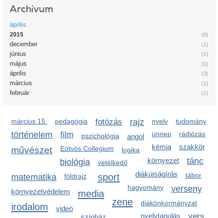
Archívum
április
2015
(8)
december
(1)
június
(1)
május
(1)
április
(3)
március
(1)
február
(1)
március 15.
pedagógia
fotózás
rajz
nyelv
tudomány
történelem
film
ünnep
rádiózás
pszichológia
angol
kémia
szakkör
Eötvös Collegium
művészet
logika
környezet
tánc
biológia
vetélkedő
diákújságírás
sport
tábor
matematika
földrajz
hagyomány
verseny
környezetvédelem
media
zene
diákönkormányzat
irodalom
videó
nyelvtanulás
vers
színház