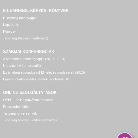
E-LEARNING, KÉPZÉS, KÖNYVEK
E-learning tananyagok
Képzések
Könyvek
Tehetség Piactér (mentorálás)
SZAKMAI KONFERENCIÁK
A Matehetsz tehetségnapjai (2010 - 2024)
Nemzetközi konferenciák
Ez is tehetséggondozás! Elmélet és módszerek (2013)
Egyéb, további rendezvények, konferenciák
ONLINE SZOLGÁLTATÁSOK
OPER - online pályázati rendszer
Programbeküldés
Tanulmányi versenyek
Tehetség hálózat – online adatkezelő