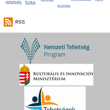
tehetség
fizika
technika
RSS