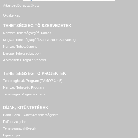
Adatkezelési szabályzat
Oldaltérkép
TEHETSÉGSEGÍTŐ SZERVEZETEK
Nemzeti Tehetségsegítő Tanács
Magyar Tehetségsegítő Szervezetek Szövetsége
Nemzeti Tehetségpont
Európai Tehetségközpont
A Matehetsz Tagszervezetei
TEHETSÉGSEGÍTŐ
PROJEKTEK
Tehetséghidak Program (TÁMOP 3.4.5)
Nemzeti Tehetség Program
Tehetségek Magyarországa
DÍJAK, KITÜNTETÉSEK
Bonis Bona – A nemzet tehetségeiért
Felfedezettjeink
Tehetségnagykövetek
Egyéb díjak