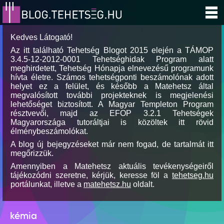
Kedves Látogató!
Az itt található Tehetség Blogot 2015 elején a TÁMOP
3.4.5-12-2012-0001 Tehetséghidak Program alatt
meghirdetett, Tehetség Hónapja elnevezésű programunk
hívta életre. Számos tehetségponti beszámolónak adott
helyet ez a felület, és később a Matehetsz által
megvalósított további projekteknek is megjelenési
lehetőséget biztosított. A Magyar Templeton Program
résztvevői, majd az EFOP 3.2.1 Tehetségek
Magyarországa tutoráltjai is közöltek itt rövid
élménybeszámolókat.
A blog új bejegyzéseket már nem fogad, de tartalmát itt
megőrizzük.
Amennyiben a Matehetsz aktuális tevékenységeiről
tájékozódni szeretne, kérjük, keresse föl a
tehetseg.hu
portálunkat, illetve a
matehetsz.hu
oldalt.
kémia