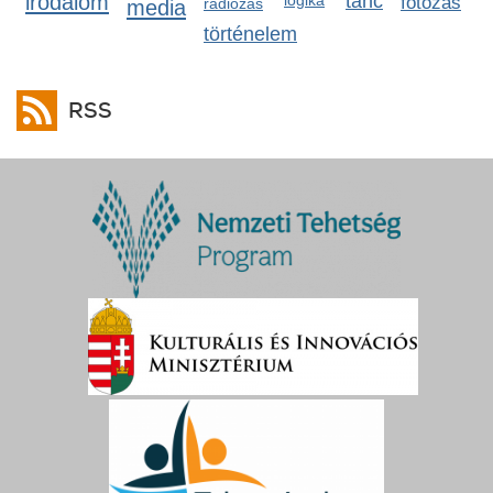
irodalom
tánc
logika
fotózás
media
rádiózás
történelem
RSS