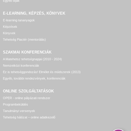
Egyéb díjak
E-LEARNING, KÉPZÉS, KÖNYVEK
E-learning tananyagok
Képzések
Könyvek
Tehetség Piactér (mentorálás)
SZAKMAI KONFERENCIÁK
A Matehetsz tehetségnapjai (2010 - 2024)
Nemzetközi konferenciák
Ez is tehetséggondozás! Elmélet és módszerek (2013)
Egyéb, további rendezvények, konferenciák
ONLINE SZOLGÁLTATÁSOK
OPER - online pályázati rendszer
Programbeküldés
Tanulmányi versenyek
Tehetség hálózat – online adatkezelő