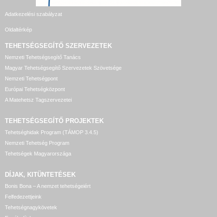
Adatkezelési szabályzat
Oldaltérkép
TEHETSÉGSEGÍTŐ SZERVEZETEK
Nemzeti Tehetségsegítő Tanács
Magyar Tehetségsegítő Szervezetek Szövetsége
Nemzeti Tehetségpont
Európai Tehetségközpont
A Matehetsz Tagszervezetei
TEHETSÉGSEGÍTŐ
PROJEKTEK
Tehetséghidak Program (TÁMOP 3.4.5)
Nemzeti Tehetség Program
Tehetségek Magyarországa
DÍJAK, KITÜNTETÉSEK
Bonis Bona – A nemzet tehetségeiért
Felfedezettjeink
Tehetségnagykövetek