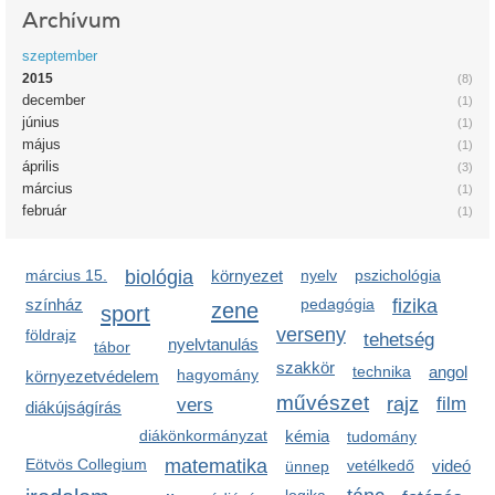
Archívum
szeptember
2015
(8)
december
(1)
június
(1)
május
(1)
április
(3)
március
(1)
február
(1)
március 15.
biológia
környezet
nyelv
pszichológia
színház
pedagógia
fizika
zene
sport
verseny
földrajz
tehetség
nyelvtanulás
tábor
szakkör
technika
angol
hagyomány
környezetvédelem
művészet
rajz
film
vers
diákújságírás
diákönkormányzat
kémia
tudomány
Eötvös Collegium
matematika
vetélkedő
videó
ünnep