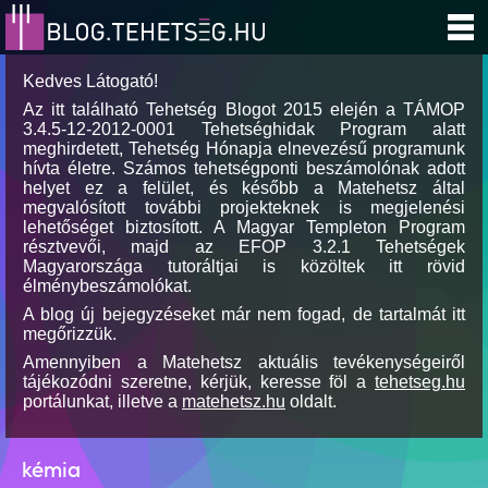
Kedves Látogató!
Az itt található Tehetség Blogot 2015 elején a TÁMOP
3.4.5-12-2012-0001 Tehetséghidak Program alatt
meghirdetett, Tehetség Hónapja elnevezésű programunk
hívta életre. Számos tehetségponti beszámolónak adott
helyet ez a felület, és később a Matehetsz által
megvalósított további projekteknek is megjelenési
lehetőséget biztosított. A Magyar Templeton Program
résztvevői, majd az EFOP 3.2.1 Tehetségek
Magyarországa tutoráltjai is közöltek itt rövid
élménybeszámolókat.
A blog új bejegyzéseket már nem fogad, de tartalmát itt
megőrizzük.
Amennyiben a Matehetsz aktuális tevékenységeiről
tájékozódni szeretne, kérjük, keresse föl a
tehetseg.hu
portálunkat, illetve a
matehetsz.hu
oldalt.
kémia