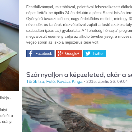
Festőállvánnyal, rajztáblával, palettával felszerelkezett diáko
népesítették be április 24-én délután a pécsi Szent István tere
Gyönyörű tavaszi időben, nagy érdeklődés mellett, mintegy 
növendék és tanárok részvételével zajlott a festő szakosztál
szabadtéri (
plein air
) gyakorlata. A "Tehetség hónapja" progra
megvalósult esemény célja az alkotó tevékenység, a művésze
végső soron az iskola népszerűsítése volt.
Facebook
Google+
Twitter
Szárnyaljon a képzeleted, akár a s
Török Iza, Fotó: Kovács Kinga
·
2015. április 26. 09:04
iákja -
atyi
ődését a
k órányi