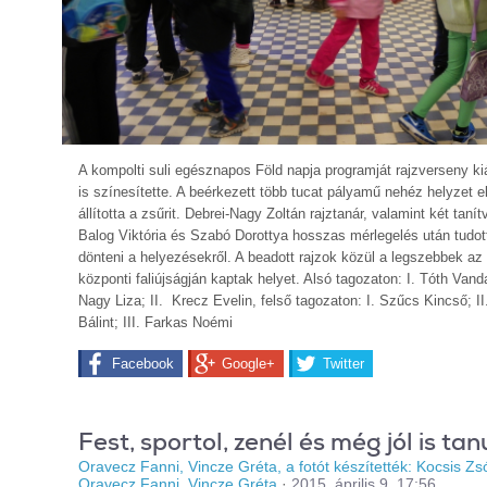
A kompolti suli egésznapos Föld napja programját rajzverseny kiá
is színesítette. A beérkezett több tucat pályamű nehéz helyzet e
állította a zsűrit. Debrei-Nagy Zoltán rajztanár, valamint két taní
Balog Viktória és Szabó Dorottya hosszas mérlegelés után tudot
dönteni a helyezésekről. A beadott rajzok közül a legszebbek az 
központi faliújságján kaptak helyet. Alsó tagozaton: I. Tóth Vanda
Nagy Liza; II. Krecz Evelin, felső tagozaton: I. Szűcs Kincső; I
Bálint; III. Farkas Noémi
Facebook
Google+
Twitter
Fest, sportol, zenél és még jól is tan
Oravecz Fanni, Vincze Gréta, a fotót készítették: Kocsis Zsó
Oravecz Fanni, Vincze Gréta
·
2015. április 9. 17:56