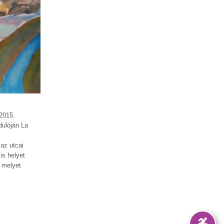
 2015.
dulóján La
az utcai
is helyet
, melyet