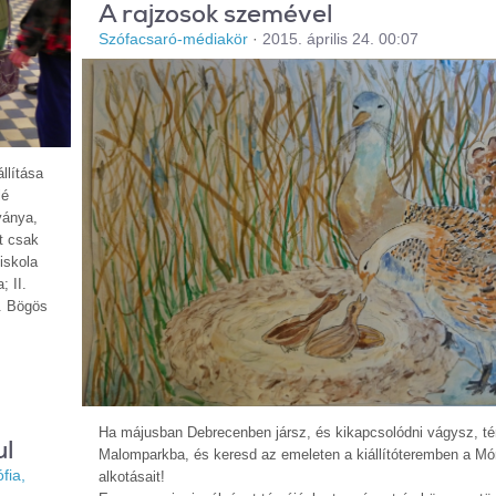
A rajzosok szemével
Szófacsaró-médiakör
·
2015. április 24. 00:07
llítása
lé
tványa,
t csak
iskola
; II.
I. Bögös
Ha májusban Debrecenben jársz, és kikapcsolódni vágysz, tér
ul
Malomparkba, és keresd az emeleten a kiállítóteremben a Mó
fia,
alkotásait!