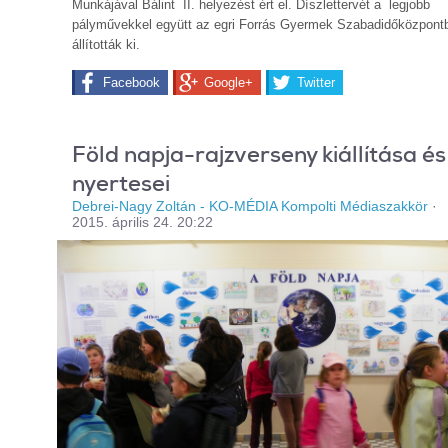
Munkájával Bálint II. helyezést ért el. Díszlettervét a legjobb
pályművekkel együtt az egri Forrás Gyermek Szabadidőközpont
állították ki.
Facebook
Google+
Twitter
Föld napja-rajzverseny kiállítása és
nyertesei
Debrei-Nagy Zoltán - KO-MÉDIA Kompolti Médiaszakkör
·
2015. április 24. 20:22