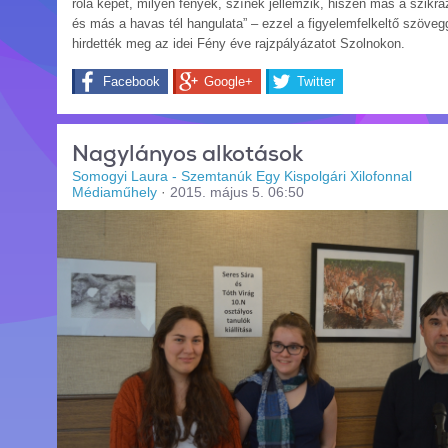
róla képet, milyen fények, színek jellemzik, hiszen más a szikrá
és más a havas tél hangulata” – ezzel a figyelemfelkeltő szöveg
hirdették meg az idei Fény éve rajzpályázatot Szolnokon.
Facebook
Google+
Twitter
Nagylányos alkotások
Somogyi Laura - Szemtanúk Egy Kispolgári Xilofonnal
Médiaműhely
·
2015. május 5. 06:50