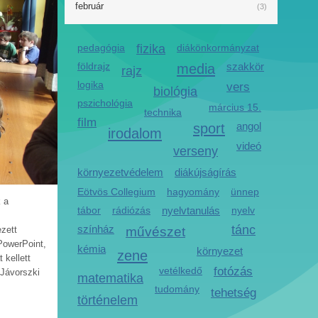
február
(3)
pedagógia
fizika
diákönkormányzat
földrajz
media
szakkör
rajz
logika
vers
biológia
pszichológia
március 15.
technika
film
sport
angol
irodalom
videó
verseny
környezetvédelem
diákújságírás
Eötvös Collegium
hagyomány
ünnep
 a
tábor
rádiózás
nyelvtanulás
nyelv
színház
tánc
művészet
zett
 PowerPoint,
kémia
környezet
zene
 kellett
vetélkedő
fotózás
 Jávorszki
matematika
tudomány
tehetség
történelem