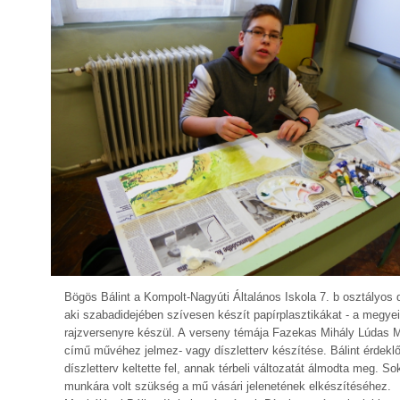
Bögös Bálint a Kompolt-Nagyúti Általános Iskola 7. b osztályos d
aki szabadidejében szívesen készít papírplasztikákat - a megyei
rajzversenyre készül. A verseny témája Fazekas Mihály Lúdas M
című művéhez jelmez- vagy díszletterv készítése. Bálint érdekl
díszletterv keltette fel, annak térbeli változatát álmodta meg. So
munkára volt szükség a mű vásári jelenetének elkészítéséhez.