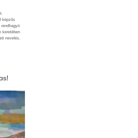
k
t.
30 képzős
y rendhagyó
m keretében
ti nevelés,
as!