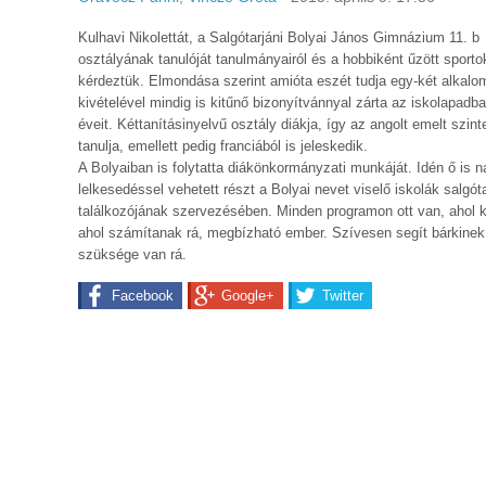
Kulhavi Nikolettát, a Salgótarjáni Bolyai János Gimnázium 11. b
osztályának tanulóját tanulmányairól és a hobbiként űzött sporto
kérdeztük. Elmondása szerint amióta eszét tudja egy-két alkalo
kivételével mindig is kitűnő bizonyítvánnyal zárta az iskolapadban
éveit. Kéttanításinyelvű osztály diákja, így az angolt emelt szint
tanulja, emellett pedig franciából is jeleskedik.
A Bolyaiban is folytatta diákönkormányzati munkáját. Idén ő is 
lelkesedéssel vehetett részt a Bolyai nevet viselő iskolák salgóta
találkozójának szervezésében. Minden programon ott van, ahol k
ahol számítanak rá, megbízható ember. Szívesen segít bárkinek
szüksége van rá.
Facebook
Google+
Twitter