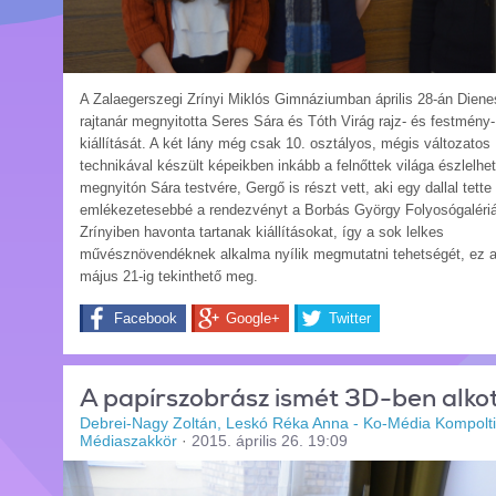
A Zalaegerszegi Zrínyi Miklós Gimnáziumban április 28-án Dien
rajtanár megnyitotta Seres Sára és Tóth Virág rajz- és festmény-
kiállítását. A két lány még csak 10. osztályos, mégis változatos
technikával készült képeikben inkább a felnőttek világa észlelhet
megnyitón Sára testvére, Gergő is részt vett, aki egy dallal tette
emlékezetesebbé a rendezvényt a Borbás György Folyosógalériá
Zrínyiben havonta tartanak kiállításokat, így a sok lelkes
művésznövendéknek alkalma nyílik megmutatni tehetségét, ez a 
május 21-ig tekinthető meg.
Facebook
Google+
Twitter
A papírszobrász ismét 3D-ben alko
Debrei-Nagy Zoltán, Leskó Réka Anna - Ko-Média Kompolti
Médiaszakkör
·
2015. április 26. 19:09