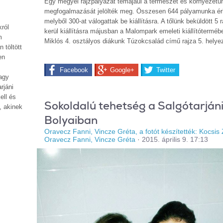
Egy megyei rajzpályázat témájául a természet és környezetün
megfogalmazását jelölték meg. Összesen 644 pályamunka ér
melyből 300-at válogattak be kiállításra. A tőlünk beküldött 5 r
król
kerül kiállításra májusban a Malompark emeleti kiállítóterméb
m
Miklós 4. osztályos diákunk Túzokcsalád című rajza 5. helyez
 töltött
en
Facebook
Google+
Twitter
nagy
rjáni
ell és
Sokoldalú tehetség a Salgótarján
, akinek
Bolyaiban
Oravecz Fanni, Vincze Gréta, a fotót készítették: Kocsis 
Oravecz Fanni, Vincze Gréta
·
2015. április 9. 17:13