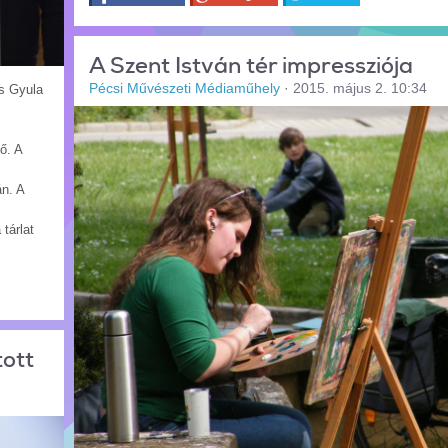
A Szent István tér impressziója
Pécsi Művészeti Médiaműhely
·
2015. május 2. 10:34
es Gyula
ő. A
n. A
tárlat
tott