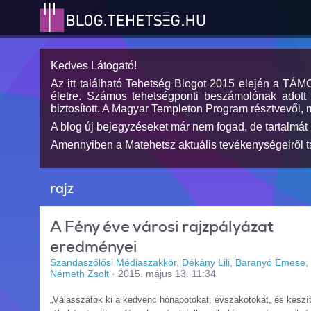
Kedves Látogató!
Az itt található Tehetség Blogot 2015 elején a TÁ
életre. Számos tehetségponti beszámolónak adott h
biztosított. A Magyar Templeton Program résztvevői, 
A blog új bejegyzéseket már nem fogad, de tartalmát 
Amennyiben a Matehetsz aktuális tevékenységeiről tá
rajz
A Fény éve városi rajzpályázat
eredményei
Szandaszőlősi Médiaszakkör, Dékány Lili, Baranyó Emese,
Németh Zsolt
·
2015. május 13. 11:34
„Válasszátok ki a kedvenc hónapotokat, évszakotokat, és készí