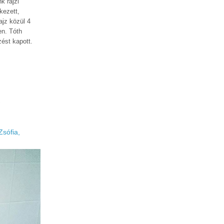
k rajzi
kezett,
ajz közül 4
en. Tóth
ést kapott.
i
Zsófia,