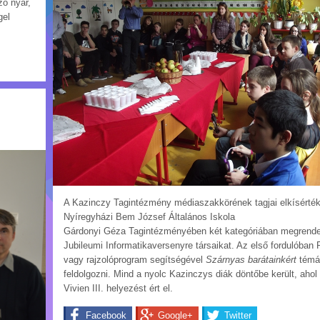
zó nyár,
gel
A Kazinczy Tagintézmény médiaszakkörének tagjai elkísérték
Nyíregyházi Bem József Általános Iskola
Gárdonyi Géza Tagintézményében két kategóriában megrende
Jubileumi Informatikaversenyre társaikat. Az első fordulóban
vagy rajzolóprogram segítségével
Szárnyas barátainkért
témát
feldolgozni. Mind a nyolc Kazinczys diák döntőbe került, ahol
Vivien III. helyezést ért el.
Facebook
Google+
Twitter