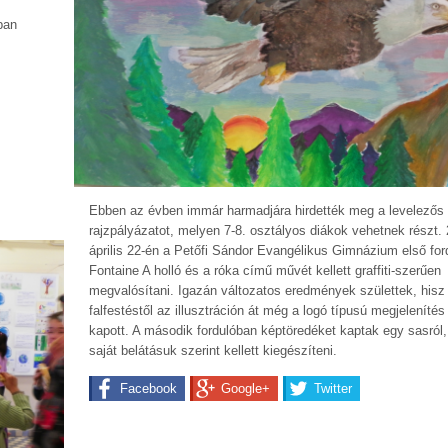
ban
Ebben az évben immár harmadjára hirdették meg a levelezős
rajzpályázatot, melyen 7-8. osztályos diákok vehetnek részt.
április 22-én a Petőfi Sándor Evangélikus Gimnázium első for
Fontaine A holló és a róka című művét kellett graffiti-szerűen
megvalósítani. Igazán változatos eredmények születtek, hisz 
falfestéstől az illusztráción át még a logó típusú megjelenítés 
kapott. A második fordulóban képtöredéket kaptak egy sasról
saját belátásuk szerint kellett kiegészíteni.
Facebook
Google+
Twitter