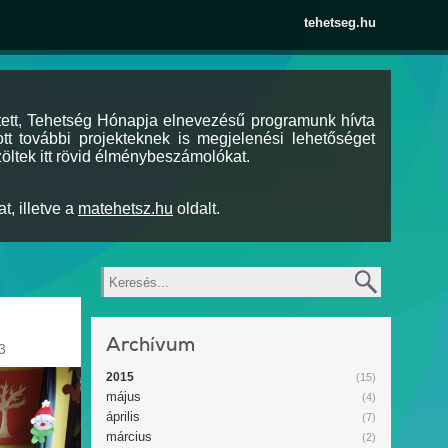
tehetseg.hu
tett, Tehetség Hónapja elnevezésű programunk hívta
tt további projekteknek is megjelenési lehetőséget
öltek itt rövid élménybeszámolókat.
t, illetve a
matehetsz.hu
oldalt.
Keresés
Archívum
3
2015
(15)
május
(4)
április
(7)
március
(2)