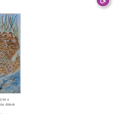
j be a
rás diákok