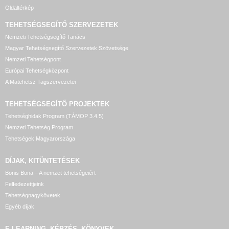
Oldaltérkép
TEHETSÉGSEGÍTŐ SZERVEZETEK
Nemzeti Tehetségsegítő Tanács
Magyar Tehetségsegítő Szervezetek Szövetsége
Nemzeti Tehetségpont
Európai Tehetségközpont
A Matehetsz Tagszervezetei
TEHETSÉGSEGÍTŐ
PROJEKTEK
Tehetséghidak Program (TÁMOP 3.4.5)
Nemzeti Tehetség Program
Tehetségek Magyarországa
DÍJAK, KITÜNTETÉSEK
Bonis Bona – A nemzet tehetségeiért
Felfedezettjeink
Tehetségnagykövetek
Egyéb díjak
E-LEARNING, KÉPZÉS, KÖNYVEK