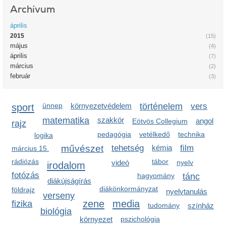
Archívum
április
2015
(15)
május
(4)
április
(7)
március
(2)
február
(3)
sport
ünnep
környezetvédelem
történelem
vers
matematika
szakkör
angol
Eötvös Collegium
rajz
pedagógia
vetélkedő
technika
logika
művészet
tehetség
kémia
film
március 15.
rádiózás
tábor
videó
nyelv
irodalom
fotózás
hagyomány
tánc
diákújságírás
diákönkormányzat
földrajz
nyelvtanulás
verseny
zene
media
fizika
tudomány
színház
biológia
környezet
pszichológia