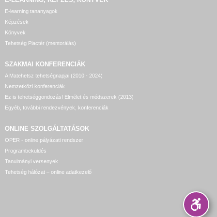
E-learning tananyagok
Képzések
Könyvek
Tehetség Piactér (mentorálás)
SZAKMAI KONFERENCIÁK
A Matehetsz tehetségnapjai (2010 - 2024)
Nemzetközi konferenciák
Ez is tehetséggondozás! Elmélet és módszerek (2013)
Egyéb, további rendezvények, konferenciák
ONLINE SZOLGÁLTATÁSOK
OPER - online pályázati rendszer
Programbeküldés
Tanulmányi versenyek
Tehetség hálózat – online adatkezelő