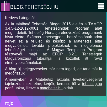
Kedves Látogató!
Az itt található Tehetség Blogot 2015 elején a TÁMOP
3.4.5-12-2012-0001 Tehetséghidak Program alatt
meghirdetett, Tehetség Hónapja elnevezésű programunk
hívta életre. Számos tehetségponti beszámolónak adott
helyet ez a felület, és később a Matehetsz által
megvalósított további projekteknek is megjelenési
lehetőséget biztosított. A Magyar Templeton Program
résztvevői, majd az EFOP 3.2.1 Tehetségek
Magyarországa tutoráltjai is közöltek itt rövid
élménybeszámolókat.
A blog új bejegyzéseket már nem fogad, de tartalmát itt
megőrizzük.
Amennyiben a Matehetsz aktuális tevékenységeiről
tájékozódni szeretne, kérjük, keresse föl a
tehetseg.hu
portálunkat, illetve a
matehetsz.hu
oldalt.
rajz