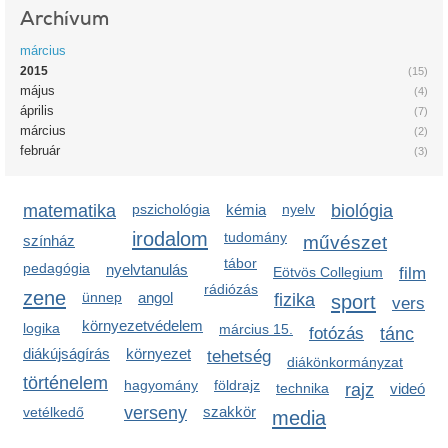
Archívum
március
2015
(15)
május
(4)
április
(7)
március
(2)
február
(3)
matematika
pszichológia
kémia
nyelv
biológia
irodalom
tudomány
színház
művészet
tábor
pedagógia
nyelvtanulás
Eötvös Collegium
film
rádiózás
zene
ünnep
angol
fizika
sport
vers
környezetvédelem
logika
március 15.
fotózás
tánc
diákújságírás
környezet
tehetség
diákönkormányzat
történelem
hagyomány
földrajz
technika
rajz
videó
verseny
szakkör
vetélkedő
media