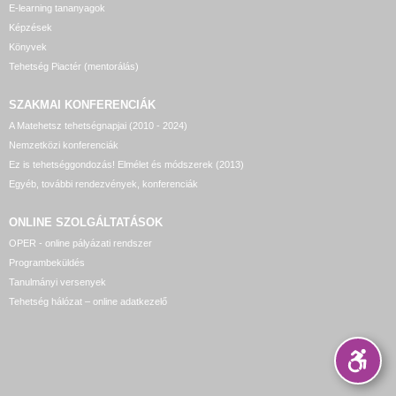
E-learning tananyagok
Képzések
Könyvek
Tehetség Piactér (mentorálás)
SZAKMAI KONFERENCIÁK
A Matehetsz tehetségnapjai (2010 - 2024)
Nemzetközi konferenciák
Ez is tehetséggondozás! Elmélet és módszerek (2013)
Egyéb, további rendezvények, konferenciák
ONLINE SZOLGÁLTATÁSOK
OPER - online pályázati rendszer
Programbeküldés
Tanulmányi versenyek
Tehetség hálózat – online adatkezelő