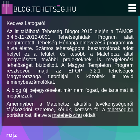
Kedves Látogató!
Az itt található Tehetség Blogot 2015 elején a TÁMOP
3.4.5-12-2012-0001 Tehetséghidak Program alatt
meghirdetett, Tehetség Hónapja elnevezésű programunk
hívta életre. Számos tehetségponti beszámolónak adott
helyet ez a felület, és később a Matehetsz által
megvalósított további projekteknek is megjelenési
lehetőséget biztosított. A Magyar Templeton Program
résztvevői, majd az EFOP 3.2.1 Tehetségek
Magyarországa tutoráltjai is közöltek itt rövid
élménybeszámolókat.
A blog új bejegyzéseket már nem fogad, de tartalmát itt
megőrizzük.
Amennyiben a Matehetsz aktuális tevékenységeiről
tájékozódni szeretne, kérjük, keresse föl a
tehetseg.hu
portálunkat, illetve a
matehetsz.hu
oldalt.
rajz