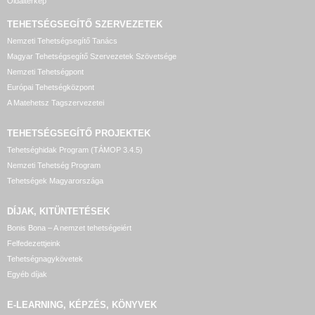
Oldaltérkép
TEHETSÉGSEGÍTŐ SZERVEZETEK
Nemzeti Tehetségsegítő Tanács
Magyar Tehetségsegítő Szervezetek Szövetsége
Nemzeti Tehetségpont
Európai Tehetségközpont
A Matehetsz Tagszervezetei
TEHETSÉGSEGÍTŐ
PROJEKTEK
Tehetséghidak Program (TÁMOP 3.4.5)
Nemzeti Tehetség Program
Tehetségek Magyarországa
DÍJAK, KITÜNTETÉSEK
Bonis Bona – A nemzet tehetségeiért
Felfedezettjeink
Tehetségnagykövetek
Egyéb díjak
E-LEARNING, KÉPZÉS, KÖNYVEK