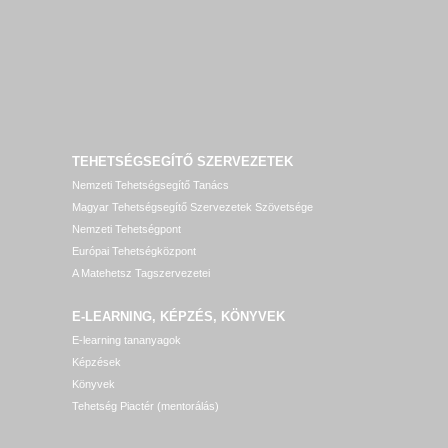
TEHETSÉGSEGÍTŐ SZERVEZETEK
Nemzeti Tehetségsegítő Tanács
Magyar Tehetségsegítő Szervezetek Szövetsége
Nemzeti Tehetségpont
Európai Tehetségközpont
A Matehetsz Tagszervezetei
E-LEARNING, KÉPZÉS, KÖNYVEK
E-learning tananyagok
Képzések
Könyvek
Tehetség Piactér (mentorálás)