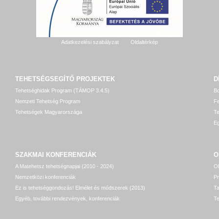
Adatkezelési szabályzat
Oldaltérkép
TEHETSÉGSEGÍTŐ
PROJEKTEK
D
Tehetséghidak Program (TÁMOP 3.4.5)
Bo
Nemzeti Tehetség Program
Fe
Tehetségek Magyarországa
T
Eg
SZAKMAI KONFERENCIÁK
O
A Matehetsz tehetségnapjai (2010 - 2024)
OP
Nemzetközi konferenciák
P
Ez is tehetséggondozás! Elmélet és módszerek (2013)
T
Egyéb, további rendezvények, konferenciák
Te