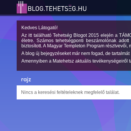
Kedves Látogató!
Az itt található Tehetség Blogot 2015 elején a TÁ
életre. Számos tehetségponti beszámolónak adott h
biztosított. A Magyar Templeton Program résztvevői, 
A blog új bejegyzéseket már nem fogad, de tartalmát 
Amennyiben a Matehetsz aktuális tevékenységeiről tá
rajz
Nincs a keresési feltételeknek megfelelő találat.