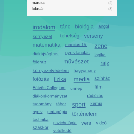
március
(2)
február
(3)
irodalom
tánc
biológia
angol
tehetség
verseny
környezet
matematika
március 15.
zene
nyelvtanulás
diákújságírás
logika
művészet
földrajz
rajz
környezetvédelem
hagyomány
media
színház
fotózás
fizika
film
Eötvös Collegium
ünnep
rádiózás
diákönkormányzat
sport
kémia
tudomány
tábor
nyelv
pedagógia
történelem
technika
pszichológia
vers
videó
szakkör
vetélkedő