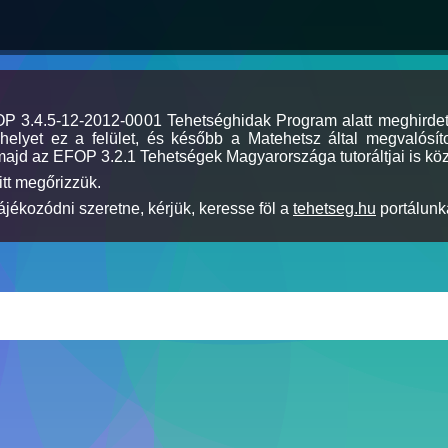
MOP 3.4.5-12-2012-0001 Tehetséghidak Program alatt meghirde
elyet ez a felület, és később a Matehetsz által megvalósíto
majd az EFOP 3.2.1 Tehetségek Magyarországa tutoráltjai is köz
itt megőrizzük.
jékozódni szeretne, kérjük, keresse föl a
tehetseg.hu
portálunka