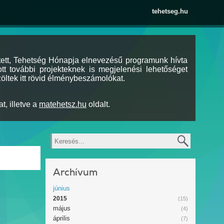
tehetseg.hu
tett, Tehetség Hónapja elnevezésű programunk hívta
tt további projekteknek is megjelenési lehetőséget
öltek itt rövid élménybeszámolókat.
t, illetve a
matehetsz.hu
oldalt.
Keresés
Archívum
június
2015
(15)
május
(4)
április
(7)