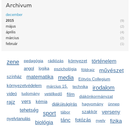
Archívum
december
2015
(9)
május
(2)
április
(4)
március
(2)
február
(1)
zene
pedagógia
rádiózás
környezet
történelem
angol
logika
pszichológia
földrajz
művészet
színház
matematika
media
Eötvös Collegium
környezetvédelem
március 15.
technika
irodalom
videó
tudomány
vetélkedő
film
diákönkormányzat
vers
kémia
rajz
diákújságírás
hagyomány
ünnep
tehetség
szakkör
verseny
sport
tábor
nyelvtanulás
tánc
fotózás
nyelv
fizika
biológia