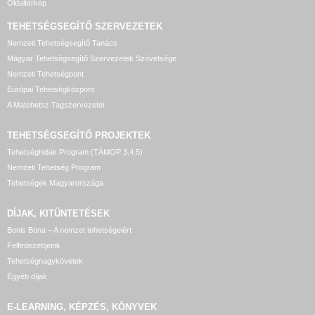
Oldaltérkép
TEHETSÉGSEGÍTŐ SZERVEZETEK
Nemzeti Tehetségsegítő Tanács
Magyar Tehetségsegítő Szervezetek Szövetsége
Nemzeti Tehetségpont
Európai Tehetségközpont
A Matehetsz Tagszervezetei
TEHETSÉGSEGÍTŐ
PROJEKTEK
Tehetséghidak Program (TÁMOP 3.4.5)
Nemzeti Tehetség Program
Tehetségek Magyarországa
DÍJAK, KITÜNTETÉSEK
Bonis Bona – A nemzet tehetségeiért
Felfedezettjeink
Tehetségnagykövetek
Egyéb díjak
E-LEARNING, KÉPZÉS, KÖNYVEK