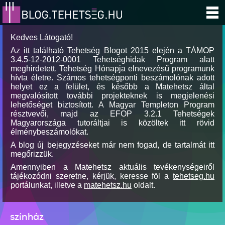
Kedves Látogató!
Az itt található Tehetség Blogot 2015 elején a TÁMOP
3.4.5-12-2012-0001 Tehetséghidak Program alatt
meghirdetett, Tehetség Hónapja elnevezésű programunk
hívta életre. Számos tehetségponti beszámolónak adott
helyet ez a felület, és később a Matehetsz által
megvalósított további projekteknek is megjelenési
lehetőséget biztosított. A Magyar Templeton Program
résztvevői, majd az EFOP 3.2.1 Tehetségek
Magyarországa tutoráltjai is közöltek itt rövid
élménybeszámolókat.
A blog új bejegyzéseket már nem fogad, de tartalmát itt
megőrizzük.
Amennyiben a Matehetsz aktuális tevékenységeiről
tájékozódni szeretne, kérjük, keresse föl a
tehetseg.hu
portálunkat, illetve a
matehetsz.hu
oldalt.
színház