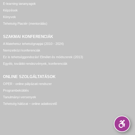
E-learning tananyagok
Képzések
Könyvek
Tehetség Piactér (mentorálás)
SZAKMAI KONFERENCIÁK
A Matehetsz tehetségnapjai (2010 - 2024)
Nemzetközi konferenciák
Ez is tehetséggondozás! Elmélet és módszerek (2013)
Egyéb, további rendezvények, konferenciák
ONLINE SZOLGÁLTATÁSOK
OPER - online pályázati rendszer
Programbeküldés
Tanulmányi versenyek
Tehetség hálózat – online adatkezelő