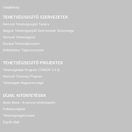
Oldaltérkép
TEHETSÉGSEGÍTŐ SZERVEZETEK
Nemzeti Tehetségsegítő Tanács
Magyar Tehetségsegítő Szervezetek Szövetsége
Nemzeti Tehetségpont
Európai Tehetségközpont
A Matehetsz Tagszervezetei
TEHETSÉGSEGÍTŐ
PROJEKTEK
Tehetséghidak Program (TÁMOP 3.4.5)
Nemzeti Tehetség Program
Tehetségek Magyarországa
DÍJAK, KITÜNTETÉSEK
Bonis Bona – A nemzet tehetségeiért
Felfedezettjeink
Tehetségnagykövetek
Egyéb díjak