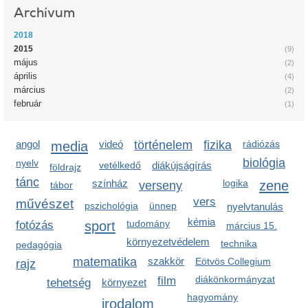
Archívum
2018
2015
(9)
május
(2)
április
(4)
március
(2)
február
(1)
angol
media
videó
történelem
fizika
rádiózás
biológia
nyelv
vetélkedő
diákújságírás
földrajz
tánc
színház
logika
zene
verseny
tábor
vers
művészet
pszichológia
ünnep
nyelvtanulás
kémia
sport
tudomány
fotózás
március 15.
környezetvédelem
technika
pedagógia
matematika
szakkör
Eötvös Collegium
rajz
diákönkormányzat
film
tehetség
környezet
hagyomány
irodalom