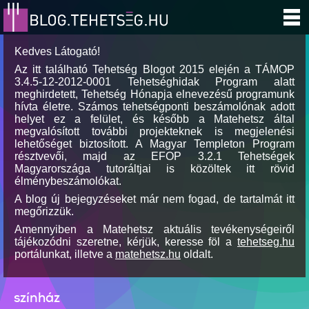
Kedves Látogató!
Az itt található Tehetség Blogot 2015 elején a TÁMOP
3.4.5-12-2012-0001 Tehetséghidak Program alatt
meghirdetett, Tehetség Hónapja elnevezésű programunk
hívta életre. Számos tehetségponti beszámolónak adott
helyet ez a felület, és később a Matehetsz által
megvalósított további projekteknek is megjelenési
lehetőséget biztosított. A Magyar Templeton Program
résztvevői, majd az EFOP 3.2.1 Tehetségek
Magyarországa tutoráltjai is közöltek itt rövid
élménybeszámolókat.
A blog új bejegyzéseket már nem fogad, de tartalmát itt
megőrizzük.
Amennyiben a Matehetsz aktuális tevékenységeiről
tájékozódni szeretne, kérjük, keresse föl a
tehetseg.hu
portálunkat, illetve a
matehetsz.hu
oldalt.
színház