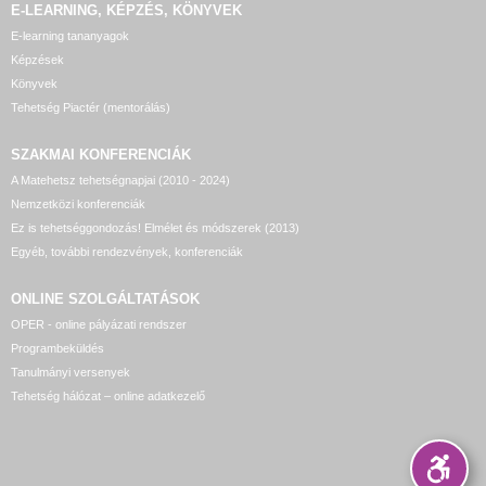
E-LEARNING, KÉPZÉS, KÖNYVEK
E-learning tananyagok
Képzések
Könyvek
Tehetség Piactér (mentorálás)
SZAKMAI KONFERENCIÁK
A Matehetsz tehetségnapjai (2010 - 2024)
Nemzetközi konferenciák
Ez is tehetséggondozás! Elmélet és módszerek (2013)
Egyéb, további rendezvények, konferenciák
ONLINE SZOLGÁLTATÁSOK
OPER - online pályázati rendszer
Programbeküldés
Tanulmányi versenyek
Tehetség hálózat – online adatkezelő