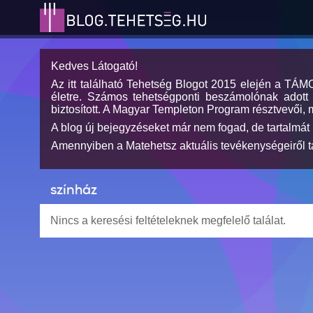
Kedves Látogató!
Az itt található Tehetség Blogot 2015 elején a TÁ
életre. Számos tehetségponti beszámolónak adott h
biztosított. A Magyar Templeton Program résztvevői, 
A blog új bejegyzéseket már nem fogad, de tartalmát 
Amennyiben a Matehetsz aktuális tevékenységeiről tá
színház
Nincs a keresési feltételeknek megfelelő találat.