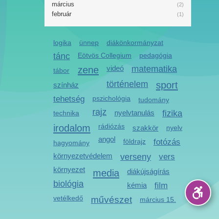
március
(2)
február
(1)
logika
ünnep
diákönkormányzat
tánc
Eötvös Collegium
pedagógia
zene
videó
matematika
tábor
történelem
sport
színház
tehetség
pszichológia
tudomány
rajz
nyelvtanulás
fizika
technika
irodalom
rádiózás
szakkör
nyelv
angol
földrajz
fotózás
hagyomány
környezetvédelem
verseny
vers
környezet
media
diákújságírás
biológia
kémia
film
vetélkedő
művészet
március 15.