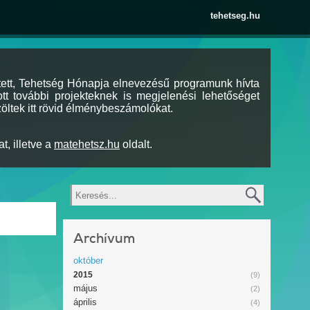
tehetseg.hu
tett, Tehetség Hónapja elnevezésű programunk hívta
tt további projekteknek is megjelenési lehetőséget
öltek itt rövid élménybeszámolókat.
t, illetve a
matehetsz.hu
oldalt.
Keresés
Archívum
október
2015
(9)
május
(2)
április
(4)