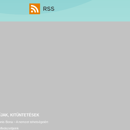
RSS
ÍJAK, KITÜNTETÉSEK
nis Bona – A nemzet tehetségeiért
lfedezettjeink