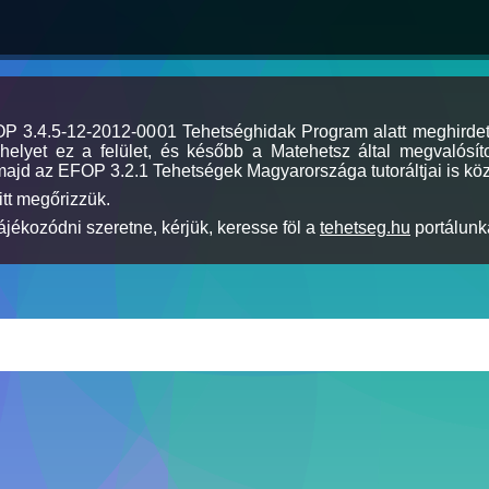
MOP 3.4.5-12-2012-0001 Tehetséghidak Program alatt meghirde
elyet ez a felület, és később a Matehetsz által megvalósíto
majd az EFOP 3.2.1 Tehetségek Magyarországa tutoráltjai is köz
itt megőrizzük.
jékozódni szeretne, kérjük, keresse föl a
tehetseg.hu
portálunka