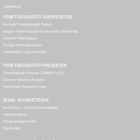
Oldaltérkép
TEHETSÉGSEGÍTŐ SZERVEZETEK
Nemzeti Tehetségsegítő Tanács
Magyar Tehetségsegítő Szervezetek Szövetsége
Nemzeti Tehetségpont
Európai Tehetségközpont
A Matehetsz Tagszervezetei
TEHETSÉGSEGÍTŐ
PROJEKTEK
Tehetséghidak Program (TÁMOP 3.4.5)
Nemzeti Tehetség Program
Tehetségek Magyarországa
DÍJAK, KITÜNTETÉSEK
Bonis Bona – A nemzet tehetségeiért
Felfedezettjeink
Tehetségnagykövetek
Egyéb díjak