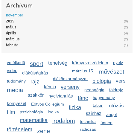
Archívum
november
2015
(9)
május
(2)
április
(4)
március
(2)
február
(1)
vetélkedő
sport
tehetség
környezetvédelem
nyelv
videó
március 15.
művészet
diákújságírás
diákönkormányzat
biológia
vers
tudomány
rajz
kémia
verseny
media
pedagógia
földrajz
szakkör
nyelvtanulás
tánc
hagyomány
környezet
Eötvös Collegium
tábor
fotózás
fizika
film
pszichológia
logika
színház
angol
matematika
irodalom
technika
ünnep
történelem
rádiózás
zene