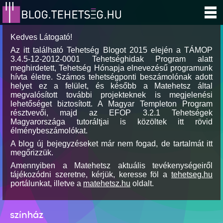
Kedves Látogató!
Az itt található Tehetség Blogot 2015 elején a TÁMOP
3.4.5-12-2012-0001 Tehetséghidak Program alatt
meghirdetett, Tehetség Hónapja elnevezésű programunk
hívta életre. Számos tehetségponti beszámolónak adott
helyet ez a felület, és később a Matehetsz által
megvalósított további projekteknek is megjelenési
lehetőséget biztosított. A Magyar Templeton Program
résztvevői, majd az EFOP 3.2.1 Tehetségek
Magyarországa tutoráltjai is közöltek itt rövid
élménybeszámolókat.
A blog új bejegyzéseket már nem fogad, de tartalmát itt
megőrizzük.
Amennyiben a Matehetsz aktuális tevékenységeiről
tájékozódni szeretne, kérjük, keresse föl a
tehetseg.hu
portálunkat, illetve a
matehetsz.hu
oldalt.
színház