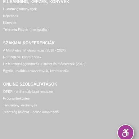
E-LEARNING, KÉPZÉS, KÖNYVEK
E-learning tananyagok
Képzések
Könyvek
Tehetség Piactér (mentorálás)
SZAKMAI KONFERENCIÁK
A Matehetsz tehetségnapjai (2010 - 2024)
Nemzetközi konferenciák
Ez is tehetséggondozás! Elmélet és módszerek (2013)
Egyéb, további rendezvények, konferenciák
ONLINE SZOLGÁLTATÁSOK
OPER - online pályázati rendszer
Programbeküldés
Tanulmányi versenyek
Tehetség hálózat – online adatkezelő