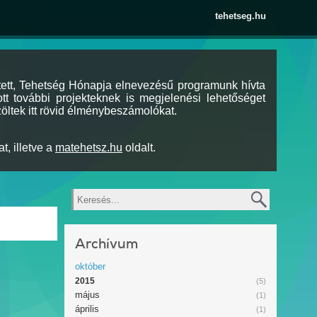
tehetseg.hu
tett, Tehetség Hónapja elnevezésű programunk hívta
tt további projekteknek is megjelenési lehetőséget
öltek itt rövid élménybeszámolókat.
t, illetve a
matehetsz.hu
oldalt.
Keresés
Archívum
október
2015
(5)
május
(1)
április
(1)