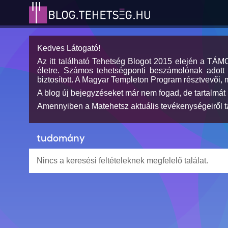
Kedves Látogató!
Az itt található Tehetség Blogot 2015 elején a TÁ
életre. Számos tehetségponti beszámolónak adott h
biztosított. A Magyar Templeton Program résztvevői, 
A blog új bejegyzéseket már nem fogad, de tartalmát 
Amennyiben a Matehetsz aktuális tevékenységeiről tá
tudomány
Nincs a keresési feltételeknek megfelelő találat.