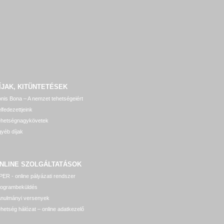
ÍJAK, KITÜNTETÉSEK
nis Bona – A nemzet tehetségeiért
lfedezettjeink
ehetségnagykövetek
yéb díjak
NLINE SZOLGÁLTATÁSOK
ER - online pályázati rendszer
rogrambeküldés
anulmányi versenyek
hetség hálózat – online adatkezelő