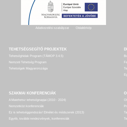
Adatkezelési szabályzat
Oldaltérkép
TEHETSÉGSEGÍTŐ
PROJEKTEK
D
Tehetséghidak Program (TÁMOP 3.4.5)
Bo
Nemzeti Tehetség Program
Fe
Tehetségek Magyarországa
T
Eg
SZAKMAI KONFERENCIÁK
O
A Matehetsz tehetségnapjai (2010 - 2024)
OP
Nemzetközi konferenciák
P
Ez is tehetséggondozás! Elmélet és módszerek (2013)
T
Egyéb, további rendezvények, konferenciák
Te