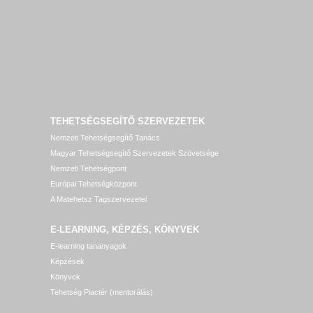
TEHETSÉGSEGÍTŐ SZERVEZETEK
Nemzeti Tehetségsegítő Tanács
Magyar Tehetségsegítő Szervezetek Szövetsége
Nemzeti Tehetségpont
Európai Tehetségközpont
A Matehetsz Tagszervezetei
E-LEARNING, KÉPZÉS, KÖNYVEK
E-learning tananyagok
Képzések
Könyvek
Tehetség Piactér (mentorálás)