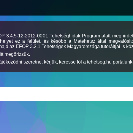
MOP 3.4.5-12-2012-0001 Tehetséghidak Program alatt meghirde
elyet ez a felület, és később a Matehetsz által megvalósíto
majd az EFOP 3.2.1 Tehetségek Magyarországa tutoráltjai is köz
itt megőrizzük.
jékozódni szeretne, kérjük, keresse föl a
tehetseg.hu
portálunka