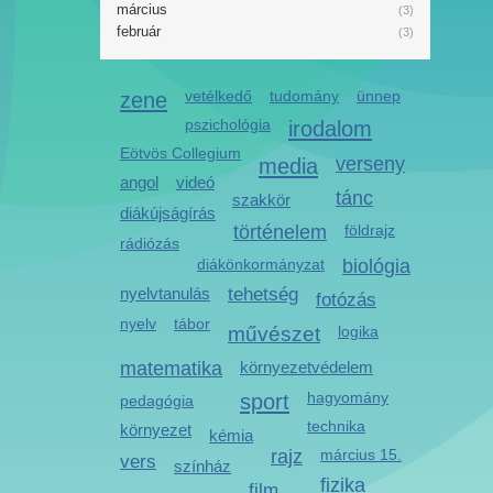
március
(3)
február
(3)
zene
vetélkedő
tudomány
ünnep
pszichológia
irodalom
Eötvös Collegium
media
verseny
angol
videó
tánc
szakkör
diákújságírás
történelem
földrajz
rádiózás
diákönkormányzat
biológia
nyelvtanulás
tehetség
fotózás
nyelv
tábor
művészet
logika
matematika
környezetvédelem
sport
hagyomány
pedagógia
technika
környezet
kémia
rajz
március 15.
vers
színház
fizika
film