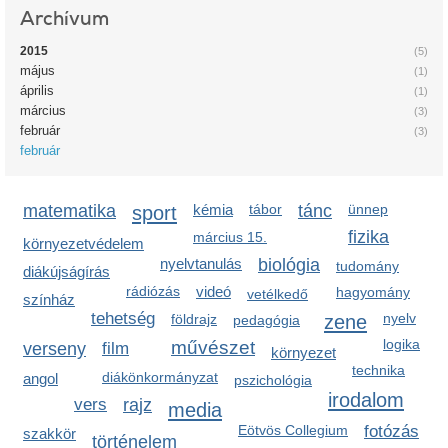
Archívum
2015
(5)
május
(1)
április
(1)
március
(3)
február
(3)
február
matematika
sport
kémia
tábor
tánc
ünnep
fizika
március 15.
környezetvédelem
nyelvtanulás
biológia
tudomány
diákújságírás
rádiózás
videó
hagyomány
vetélkedő
színház
tehetség
zene
nyelv
földrajz
pedagógia
logika
művészet
verseny
film
környezet
technika
diákönkormányzat
angol
pszichológia
irodalom
vers
rajz
media
Eötvös Collegium
fotózás
szakkör
történelem