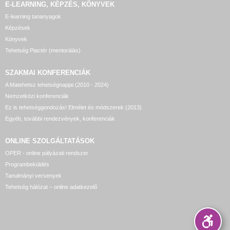
E-LEARNING, KÉPZÉS, KÖNYVEK
E-learning tananyagok
Képzések
Könyvek
Tehetség Piactér (mentorálás)
SZAKMAI KONFERENCIÁK
A Matehetsz tehetségnapjai (2010 - 2024)
Nemzetközi konferenciák
Ez is tehetséggondozás! Elmélet és módszerek (2013)
Egyéb, további rendezvények, konferenciák
ONLINE SZOLGÁLTATÁSOK
OPER - online pályázati rendszer
Programbeküldés
Tanulmányi versenyek
Tehetség hálózat – online adatkezelő