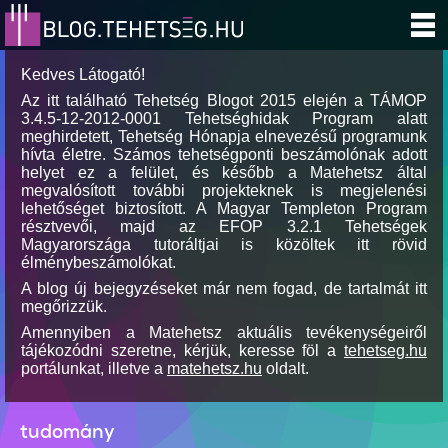
Kedves Látogató!
Az itt található Tehetség Blogot 2015 elején a TÁMOP
3.4.5-12-2012-0001 Tehetséghidak Program alatt
meghirdetett, Tehetség Hónapja elnevezésű programunk
hívta életre. Számos tehetségponti beszámolónak adott
helyet ez a felület, és később a Matehetsz által
megvalósított további projekteknek is megjelenési
lehetőséget biztosított. A Magyar Templeton Program
résztvevői, majd az EFOP 3.2.1 Tehetségek
Magyarországa tutoráltjai is közöltek itt rövid
élménybeszámolókat.
A blog új bejegyzéseket már nem fogad, de tartalmát itt
megőrizzük.
Amennyiben a Matehetsz aktuális tevékenységeiről
tájékozódni szeretne, kérjük, keresse föl a
tehetseg.hu
portálunkat, illetve a
matehetsz.hu
oldalt.
tudomány