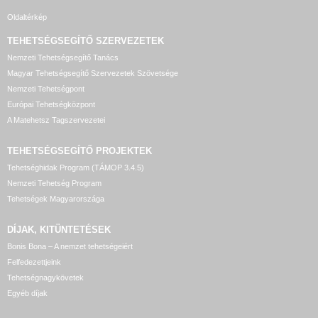
Oldaltérkép
TEHETSÉGSEGÍTŐ SZERVEZETEK
Nemzeti Tehetségsegítő Tanács
Magyar Tehetségsegítő Szervezetek Szövetsége
Nemzeti Tehetségpont
Európai Tehetségközpont
A Matehetsz Tagszervezetei
TEHETSÉGSEGÍTŐ
PROJEKTEK
Tehetséghidak Program (TÁMOP 3.4.5)
Nemzeti Tehetség Program
Tehetségek Magyarországa
DÍJAK, KITÜNTETÉSEK
Bonis Bona – A nemzet tehetségeiért
Felfedezettjeink
Tehetségnagykövetek
Egyéb díjak