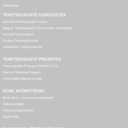
Oldaltérkép
TEHETSÉGSEGÍTŐ SZERVEZETEK
Nemzeti Tehetségsegítő Tanács
Magyar Tehetségsegítő Szervezetek Szövetsége
Nemzeti Tehetségpont
Európai Tehetségközpont
A Matehetsz Tagszervezetei
TEHETSÉGSEGÍTŐ
PROJEKTEK
Tehetséghidak Program (TÁMOP 3.4.5)
Nemzeti Tehetség Program
Tehetségek Magyarországa
DÍJAK, KITÜNTETÉSEK
Bonis Bona – A nemzet tehetségeiért
Felfedezettjeink
Tehetségnagykövetek
Egyéb díjak