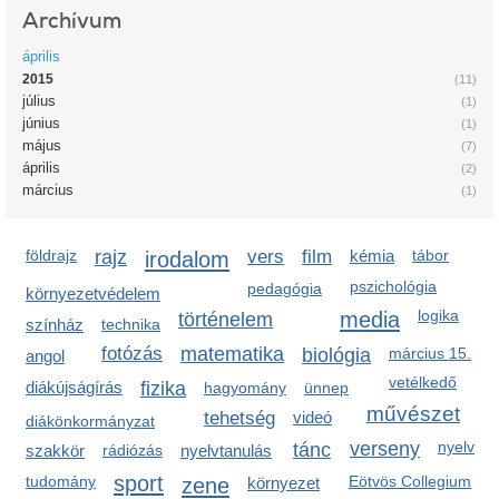
Archívum
április
2015
(11)
július
(1)
június
(1)
május
(7)
április
(2)
március
(1)
földrajz
rajz
irodalom
vers
film
kémia
tábor
pszichológia
pedagógia
környezetvédelem
media
logika
történelem
színház
technika
fotózás
matematika
biológia
március 15.
angol
vetélkedő
diákújságírás
fizika
hagyomány
ünnep
művészet
tehetség
videó
diákönkormányzat
verseny
nyelv
tánc
szakkör
rádiózás
nyelvtanulás
sport
tudomány
zene
Eötvös Collegium
környezet