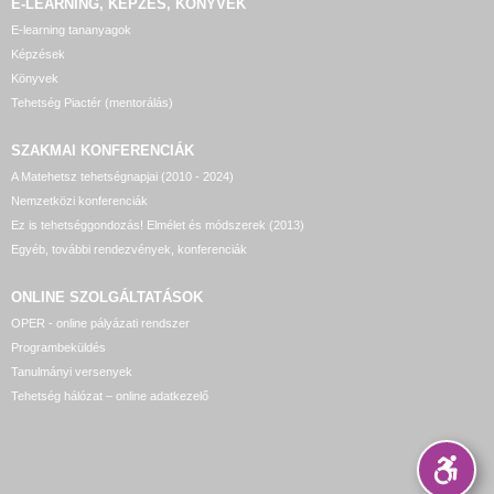
E-LEARNING, KÉPZÉS, KÖNYVEK
E-learning tananyagok
Képzések
Könyvek
Tehetség Piactér (mentorálás)
SZAKMAI KONFERENCIÁK
A Matehetsz tehetségnapjai (2010 - 2024)
Nemzetközi konferenciák
Ez is tehetséggondozás! Elmélet és módszerek (2013)
Egyéb, további rendezvények, konferenciák
ONLINE SZOLGÁLTATÁSOK
OPER - online pályázati rendszer
Programbeküldés
Tanulmányi versenyek
Tehetség hálózat – online adatkezelő