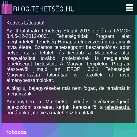
Kedves Látogató!
Az itt található Tehetség Blogot 2015 elején a TÁMOP
3.4.5-12-2012-0001 Tehetséghidak Program alatt
meghirdetett, Tehetség Hónapja elnevezésű programunk
hívta életre. Számos tehetségponti beszámolónak adott
helyet ez a felület, és később a Matehetsz által
megvalósított további projekteknek is megjelenési
lehetőséget biztosított. A Magyar Templeton Program
résztvevői, majd az EFOP 3.2.1 Tehetségek
Magyarországa tutoráltjai is közöltek itt rövid
élménybeszámolókat.
A blog új bejegyzéseket már nem fogad, de tartalmát itt
megőrizzük.
Amennyiben a Matehetsz aktuális tevékenységeiről
tájékozódni szeretne, kérjük, keresse föl a
tehetseg.hu
portálunkat, illetve a
matehetsz.hu
oldalt.
fotózás