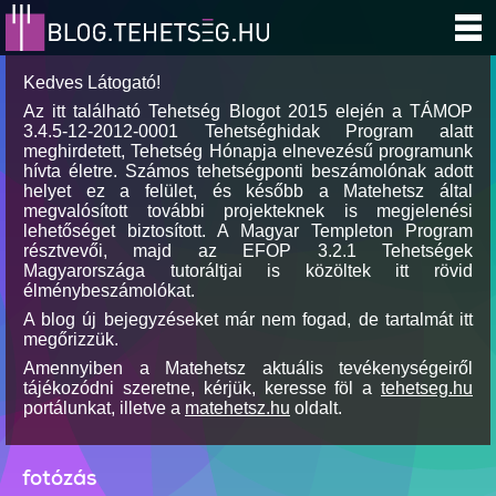
Kedves Látogató!
Az itt található Tehetség Blogot 2015 elején a TÁMOP
3.4.5-12-2012-0001 Tehetséghidak Program alatt
meghirdetett, Tehetség Hónapja elnevezésű programunk
hívta életre. Számos tehetségponti beszámolónak adott
helyet ez a felület, és később a Matehetsz által
megvalósított további projekteknek is megjelenési
lehetőséget biztosított. A Magyar Templeton Program
résztvevői, majd az EFOP 3.2.1 Tehetségek
Magyarországa tutoráltjai is közöltek itt rövid
élménybeszámolókat.
A blog új bejegyzéseket már nem fogad, de tartalmát itt
megőrizzük.
Amennyiben a Matehetsz aktuális tevékenységeiről
tájékozódni szeretne, kérjük, keresse föl a
tehetseg.hu
portálunkat, illetve a
matehetsz.hu
oldalt.
fotózás