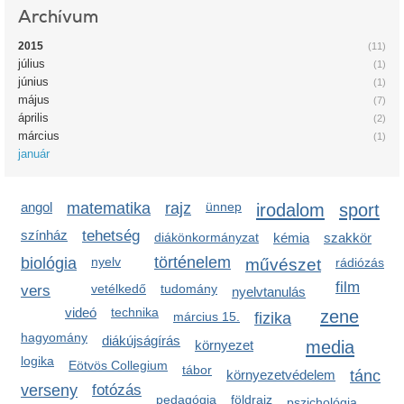
Archívum
2015
(11)
július
(1)
június
(1)
május
(7)
április
(2)
március
(1)
január
angol
matematika
rajz
ünnep
irodalom
sport
színház
tehetség
diákönkormányzat
kémia
szakkör
történelem
biológia
nyelv
művészet
rádiózás
film
vetélkedő
tudomány
vers
nyelvtanulás
videó
technika
zene
március 15.
fizika
hagyomány
diákújságírás
media
környezet
logika
Eötvös Collegium
tábor
környezetvédelem
tánc
verseny
fotózás
pedagógia
földrajz
pszichológia