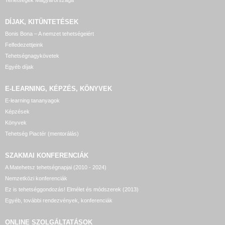
Tehetségek Magyarországa
DÍJAK, KITÜNTETÉSEK
Bonis Bona – A nemzet tehetségeiért
Felfedezettjeink
Tehetségnagykövetek
Egyéb díjak
E-LEARNING, KÉPZÉS, KÖNYVEK
E-learning tananyagok
Képzések
Könyvek
Tehetség Piactér (mentorálás)
SZAKMAI KONFERENCIÁK
A Matehetsz tehetségnapjai (2010 - 2024)
Nemzetközi konferenciák
Ez is tehetséggondozás! Elmélet és módszerek (2013)
Egyéb, további rendezvények, konferenciák
ONLINE SZOLGÁLTATÁSOK