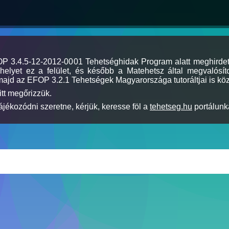
MOP 3.4.5-12-2012-0001 Tehetséghidak Program alatt meghirde
elyet ez a felület, és később a Matehetsz által megvalósíto
majd az EFOP 3.2.1 Tehetségek Magyarországa tutoráltjai is köz
itt megőrizzük.
jékozódni szeretne, kérjük, keresse föl a
tehetseg.hu
portálunka