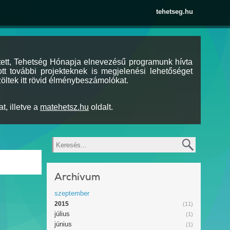
tehetseg.hu
tett, Tehetség Hónapja elnevezésű programunk hívta
tt további projekteknek is megjelenési lehetőséget
öltek itt rövid élménybeszámolókat.
t, illetve a
matehetsz.hu
oldalt.
Keresés
Archívum
szeptember
2015
(11)
július
(1)
június
(1)