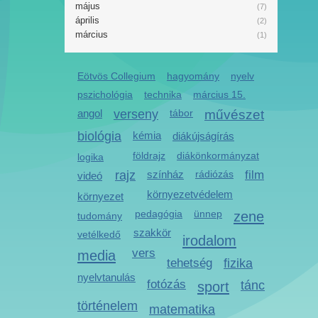
május
(7)
április
(2)
március
(1)
Eötvös Collegium
hagyomány
nyelv
pszichológia
technika
március 15.
angol
verseny
tábor
művészet
biológia
kémia
diákújságírás
földrajz
diákönkormányzat
logika
rajz
színház
rádiózás
film
videó
környezetvédelem
környezet
pedagógia
ünnep
zene
tudomány
szakkör
vetélkedő
irodalom
vers
media
tehetség
fizika
nyelvtanulás
fotózás
sport
tánc
történelem
matematika