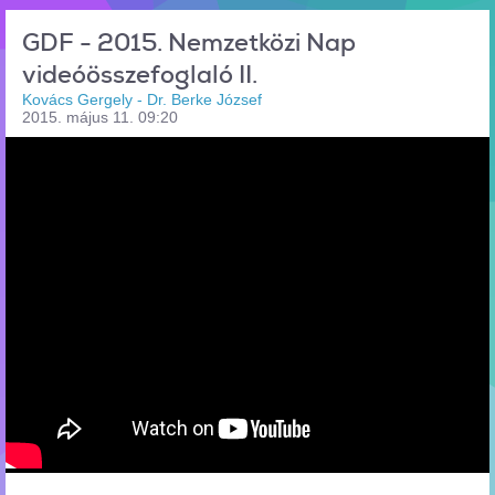
GDF - 2015. Nemzetközi Nap
videóösszefoglaló II.
Kovács Gergely - Dr. Berke József
2015. május 11. 09:20