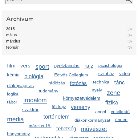
Archívum
2015
(8)
május
(4)
március
(3)
február
(3)
film
vers
sport
nyelvtanulás
rajz
pszichológia
színház
videó
kémia
Eötvös Collegium
biológia
technika
tánc
rádiózás
fotózás
diákújságírás
nyelv
tudomány
zene
logika
környezetvédelem
irodalom
tábor
fizika
földrajz
verseny
szakkör
angol
vetélkedő
történelem
media
ünnep
diákönkormányzat
március 15.
tehetség
művészet
hagyomány