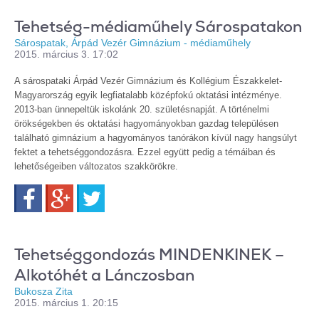
Tehetség-médiaműhely Sárospatakon
Sárospatak, Árpád Vezér Gimnázium - médiaműhely
2015. március 3. 17:02
A sárospataki Árpád Vezér Gimnázium és Kollégium Északkelet-
Magyarország egyik legfiatalabb középfokú oktatási intézménye.
2013-ban ünnepeltük iskolánk 20. születésnapját. A történelmi
örökségekben és oktatási hagyományokban gazdag településen
található gimnázium a hagyományos tanórákon kívül nagy hangsúlyt
fektet a tehetséggondozásra. Ezzel együtt pedig a témáiban és
lehetőségeiben változatos szakkörökre.
Facebook
Google+
Twitter
Tehetséggondozás MINDENKINEK –
Alkotóhét a Lánczosban
Bukosza Zita
2015. március 1. 20:15