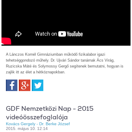
A Lánczos Kornél Gimnáziumban működő fizikalabor igazi
tehetséggondozó műhely. Dr. Ujvári Sándor tanárnak Ács Virág,
Ruzicska Máté és Solymossy Gergő segítenek bemutatni, hogyan is
zajlik itt az élet a hétköznapokban.
Facebook
Google+
Twitter
GDF Nemzetközi Nap - 2015
videóösszefoglalója
Kovács Gergely - Dr. Berke József
2015. május 10. 12:14