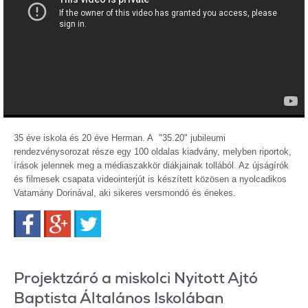
35 éve iskola és 20 éve Herman. A "35.20" jubileumi
rendezvénysorozat része egy 100 oldalas kiadvány, melyben riportok,
írások jelennek meg a médiaszakkör diákjainak tollából. Az újságírók
és filmesek csapata videointerjút is készített közösen a nyolcadikos
Vatamány Dorinával, aki sikeres versmondó és énekes.
Facebook
Google+
Twitter
Projektzáró a miskolci Nyitott Ajtó
Baptista Általános Iskolában