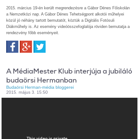
2015. március 19-én került megrendezésre a Gábor Dénes Főiskolán
a Nemzetközi nap. A Gábor Dénes Tehetségpont alkotói műhelyei
közül jó néhány tartott bemutatót, köztük a Digitális Fotósuli
Diákműhely is. Az esemény videóösszefoglalója röviden bemutatja a
rendezvény főbb eseményeit.
Facebook
Google+
Twitter
A MédiaMester Klub interjúja a jubiláló
budaörsi Hermanban
Budaörsi Herman-média bloggerei
2015. május 3. 15:50