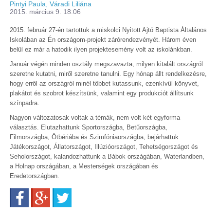
Pintyi Paula, Váradi Liliána
2015. március 9. 18:06
2015. február 27-én tartottuk a miskolci
Nyitott Ajtó Baptista Általános
Iskolában az
Én országom-projekt zárórendezvényét. Három éven
belül ez már a hatodik ilyen projektesemény volt az iskolánkban.
Január végén minden osztály megszavazta, milyen kitalált országról
szeretne kutatni, miről szeretne tanulni. Egy hónap állt rendelkezésre,
hogy erről az országról minél többet kutassunk, ezenkívül könyvet,
plakátot és szobrot készítsünk, valamint egy produkciót állítsunk
színpadra.
Nagyon változatosak voltak a témák, nem volt két egyforma
választás. Elutazhattunk Sportországba, Betűországba,
Filmországba, Ötbériába és Szimfóniaországba, bejárhattuk
Játékországot, Állatországot, Illúzióországot, Tehetségországot és
Seholországot, kalandozhattunk a Bábok országában, Waterlandben,
a Holnap országában, a Mesterségek országában és
Eredetországban.
Facebook
Google+
Twitter