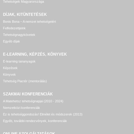
Tehetségek Magyarországa
DÍJAK, KITÜNTETÉSEK
Bonis Bona – A nemzet tehetségeiért
Felfedezettjeink
Tehetségnagykövetek
Egyéb díjak
E-LEARNING, KÉPZÉS, KÖNYVEK
E-learning tananyagok
Képzések
Könyvek
Tehetség Piactér (mentorálás)
SZAKMAI KONFERENCIÁK
A Matehetsz tehetségnapjai (2010 - 2024)
Nemzetközi konferenciák
Ez is tehetséggondozás! Elmélet és módszerek (2013)
Egyéb, további rendezvények, konferenciák
ONLINE SZOLGÁLTATÁSOK