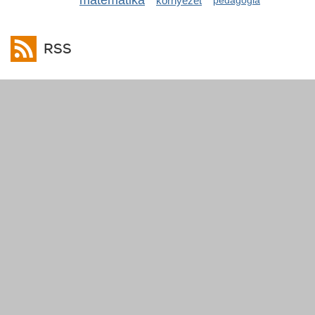
matematika
környezet
pedagógia
RSS