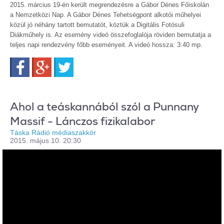
2015. március 19-én került megrendezésre a Gábor Dénes Főiskolán
a Nemzetközi Nap. A Gábor Dénes Tehetségpont alkotói műhelyei
közül jó néhány tartott bemutatót, köztük a Digitális Fotósuli
Diákműhely is. Az esemény videó összefoglalója röviden bemutatja a
teljes napi rendezvény főbb eseményeit. A videó hossza: 3:40 mp.
Facebook
Google+
Twitter
Ahol a teáskannából szól a Punnany
Massif - Lánczos fizikalabor
Táska Rádió médiaszakkör
2015. május 10. 20:30