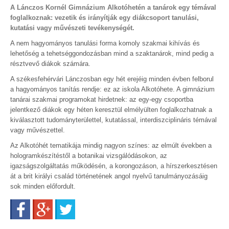
A Lánczos Kornél Gimnázium Alkotóhetén a tanárok egy témával
foglalkoznak: vezetik és irányítják egy diákcsoport tanulási,
kutatási vagy művészeti tevékenységét.
A nem hagyományos tanulási forma komoly szakmai kihívás és
lehetőség a tehetséggondozásban mind a szaktanárok, mind pedig a
résztvevő diákok számára.
A székesfehérvári Lánczosban egy hét erejéig minden évben felborul
a hagyományos tanítás rendje: ez az iskola Alkotóhete. A gimnázium
tanárai szakmai programokat hirdetnek: az egy-egy csoportba
jelentkező diákok egy héten keresztül elmélyülten foglalkozhatnak a
kiválasztott tudományterülettel, kutatással, interdiszciplináris témával
vagy művészettel.
Az Alkotóhét tematikája mindig nagyon színes: az elmúlt években a
hologramkészítéstől a botanikai vizsgálódásokon, az
igazságszolgáltatás működésén, a korongozáson, a hírszerkesztésen
át a brit királyi család történetének angol nyelvű tanulmányozásáig
sok minden előfordult.
Facebook
Google+
Twitter