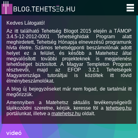
Kedves Látogató!
Az itt található Tehetség Blogot 2015 elején a TÁMOP
3.4.5-12-2012-0001 Tehetséghidak Program alatt
meghirdetett, Tehetség Hónapja elnevezésű programunk
hívta életre. Számos tehetségponti beszámolónak adott
helyet ez a felület, és később a Matehetsz által
megvalósított további projekteknek is megjelenési
lehetőséget biztosított. A Magyar Templeton Program
résztvevői, majd az EFOP 3.2.1 Tehetségek
Magyarországa tutoráltjai is közöltek itt rövid
élménybeszámolókat.
A blog új bejegyzéseket már nem fogad, de tartalmát itt
megőrizzük.
Amennyiben a Matehetsz aktuális tevékenységeiről
tájékozódni szeretne, kérjük, keresse föl a
tehetseg.hu
portálunkat, illetve a
matehetsz.hu
oldalt.
videó