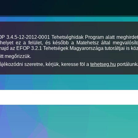
MOP 3.4.5-12-2012-0001 Tehetséghidak Program alatt meghirde
elyet ez a felület, és később a Matehetsz által megvalósíto
majd az EFOP 3.2.1 Tehetségek Magyarországa tutoráltjai is köz
itt megőrizzük.
jékozódni szeretne, kérjük, keresse föl a
tehetseg.hu
portálunka