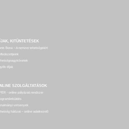
ÍJAK, KITÜNTETÉSEK
nis Bona – A nemzet tehetségeiért
lfedezettjeink
ehetségnagykövetek
yéb díjak
NLINE SZOLGÁLTATÁSOK
ER - online pályázati rendszer
rogrambeküldés
anulmányi versenyek
hetség hálózat – online adatkezelő