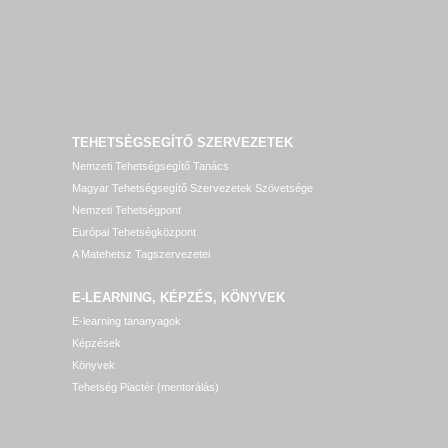
TEHETSÉGSEGÍTŐ SZERVEZETEK
Nemzeti Tehetségsegítő Tanács
Magyar Tehetségsegítő Szervezetek Szövetsége
Nemzeti Tehetségpont
Európai Tehetségközpont
A Matehetsz Tagszervezetei
E-LEARNING, KÉPZÉS, KÖNYVEK
E-learning tananyagok
Képzések
Könyvek
Tehetség Piactér (mentorálás)