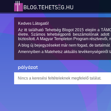
Kedves Látogató!
Az itt található Tehetség Blogot 2015 elején a TÁ
életre. Számos tehetségponti beszámolónak adott h
biztosított. A Magyar Templeton Program résztvevői, 
A blog új bejegyzéseket már nem fogad, de tartalmát 
Amennyiben a Matehetsz aktuális tevékenységeiről tá
pályázat
Nincs a keresési feltételeknek megfelelő találat.