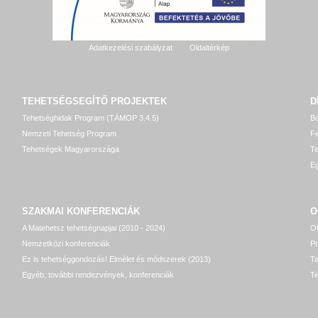
Adatkezelési szabályzat
Oldaltérkép
TEHETSÉGSEGÍTŐ
PROJEKTEK
D
Tehetséghidak Program (TÁMOP 3.4.5)
Bo
Nemzeti Tehetség Program
Fe
Tehetségek Magyarországa
T
Eg
SZAKMAI KONFERENCIÁK
O
A Matehetsz tehetségnapjai (2010 - 2024)
OP
Nemzetközi konferenciák
P
Ez is tehetséggondozás! Elmélet és módszerek (2013)
T
Egyéb, további rendezvények, konferenciák
Te