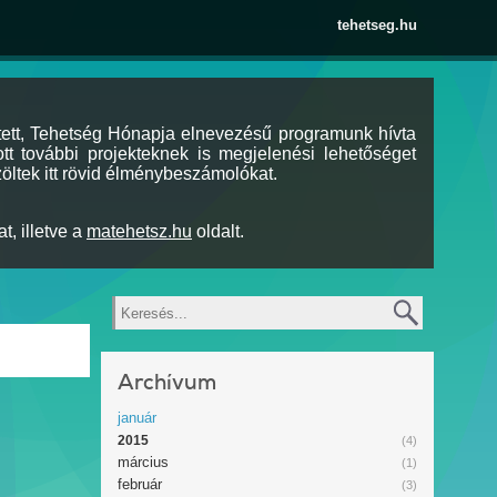
tehetseg.hu
tett, Tehetség Hónapja elnevezésű programunk hívta
tt további projekteknek is megjelenési lehetőséget
öltek itt rövid élménybeszámolókat.
t, illetve a
matehetsz.hu
oldalt.
Keresés
Archívum
január
2015
(4)
március
(1)
február
(3)