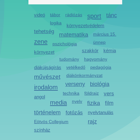
videó
tábor
rádiózás
sport
tánc
logika
környezetvédelem
tehetség
matematika
március 15.
zene
ünnep
pszichológia
szakkör
kémia
környezet
tudomány
hagyomány
diákújságírás
vetélkedő
pedagógia
diákönkormányzat
művészet
verseny
biológia
irodalom
technika
földrajz
vers
angol
media
nyelv
fizika
film
történelem
fotózás
nyelvtanulás
rajz
Eötvös Collegium
színház