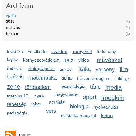
Archívum
április
2015
(4)
március
(1)
február
(3)
technika
vetélkedő
szakkör
környezet
tudomány
logika
művészet
környezetvédelem
rajz
videó
rádiózás
diákújságírás
fizika
verseny
film
ünnep
fotózás
matematika
angol
Eötvös Collegium
földrajz
zene
pszichológia
tánc
media
történelem
hagyomány
sport
március 15.
nyelv
irodalom
színház
tehetség
tábor
biológia
nyelvtanulás
vers
pedagógia
diákönkormányzat
kémia