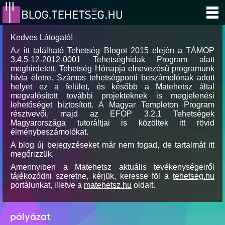
Kedves Látogató!
Az itt található Tehetség Blogot 2015 elején a TÁMOP
3.4.5-12-2012-0001 Tehetséghidak Program alatt
meghirdetett, Tehetség Hónapja elnevezésű programunk
hívta életre. Számos tehetségponti beszámolónak adott
helyet ez a felület, és később a Matehetsz által
megvalósított további projekteknek is megjelenési
lehetőséget biztosított. A Magyar Templeton Program
résztvevői, majd az EFOP 3.2.1 Tehetségek
Magyarországa tutoráltjai is közöltek itt rövid
élménybeszámolókat.
A blog új bejegyzéseket már nem fogad, de tartalmát itt
megőrizzük.
Amennyiben a Matehetsz aktuális tevékenységeiről
tájékozódni szeretne, kérjük, keresse föl a
tehetseg.hu
portálunkat, illetve a
matehetsz.hu
oldalt.
pályázat