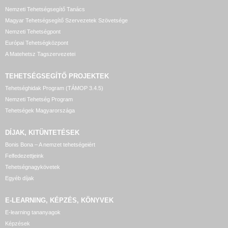
Nemzeti Tehetségsegítő Tanács
Magyar Tehetségsegítő Szervezetek Szövetsége
Nemzeti Tehetségpont
Európai Tehetségközpont
A Matehetsz Tagszervezetei
TEHETSÉGSEGÍTŐ
PROJEKTEK
Tehetséghidak Program (TÁMOP 3.4.5)
Nemzeti Tehetség Program
Tehetségek Magyarországa
DÍJAK, KITÜNTETÉSEK
Bonis Bona – A nemzet tehetségeiért
Felfedezettjeink
Tehetségnagykövetek
Egyéb díjak
E-LEARNING, KÉPZÉS, KÖNYVEK
E-learning tananyagok
Képzések