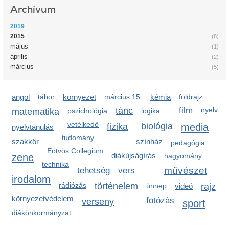
Archívum
2019
2015
(8)
május
(1)
április
(2)
március
(5)
angol
tábor
környezet
március 15.
kémia
földrajz
tánc
film
nyelv
matematika
pszichológia
logika
vetélkedő
biológia
media
fizika
nyelvtanulás
tudomány
szakkör
színház
pedagógia
Eötvös Collegium
zene
diákújságírás
hagyomány
technika
művészet
tehetség
vers
irodalom
rádiózás
történelem
ünnep
videó
rajz
környezetvédelem
fotózás
verseny
sport
diákönkormányzat