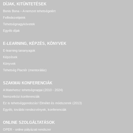
DÍJAK, KITÜNTETÉSEK
Bonis Bona – A nemzet tehetségeiért
Felfedezettjeink
Tehetségnagykövetek
Egyéb díjak
E-LEARNING, KÉPZÉS, KÖNYVEK
E-learning tananyagok
Képzések
Könyvek
Tehetség Piactér (mentorálás)
SZAKMAI KONFERENCIÁK
A Matehetsz tehetségnapjai (2010 - 2024)
Nemzetközi konferenciák
Ez is tehetséggondozás! Elmélet és módszerek (2013)
Egyéb, további rendezvények, konferenciák
ONLINE SZOLGÁLTATÁSOK
OPER - online pályázati rendszer