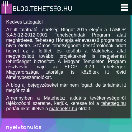
Kedves Látogató!
Az itt található Tehetség Blogot 2015 elején a TÁMOP
3.4.5-12-2012-0001 Tehetséghidak Program alatt
meghirdetett, Tehetség Hónapja elnevezésű programunk
hívta életre. Számos tehetségponti beszámolónak adott
helyet ez a felület, és később a Matehetsz által
megvalósított további projekteknek is megjelenési
lehetőséget biztosított. A Magyar Templeton Program
résztvevői, majd az EFOP 3.2.1 Tehetségek
Magyarországa tutoráltjai is közöltek itt rövid
élménybeszámolókat.
A blog új bejegyzéseket már nem fogad, de tartalmát itt
megőrizzük.
Amennyiben a Matehetsz aktuális tevékenységeiről
tájékozódni szeretne, kérjük, keresse föl a
tehetseg.hu
portálunkat, illetve a
matehetsz.hu
oldalt.
nyelvtanulás