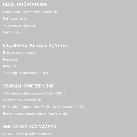
DÍJAK, KITÜNTETÉSEK
Bonis Bona – A nemzet tehetségeiért
Felfedezettjeink
Tehetségnagykövetek
Egyéb díjak
E-LEARNING, KÉPZÉS, KÖNYVEK
E-learning tananyagok
Képzések
Könyvek
Tehetség Piactér (mentorálás)
SZAKMAI KONFERENCIÁK
A Matehetsz tehetségnapjai (2010 - 2024)
Nemzetközi konferenciák
Ez is tehetséggondozás! Elmélet és módszerek (2013)
Egyéb, további rendezvények, konferenciák
ONLINE SZOLGÁLTATÁSOK
OPER - online pályázati rendszer