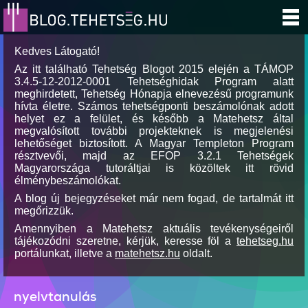
Kedves Látogató!
Az itt található Tehetség Blogot 2015 elején a TÁMOP
3.4.5-12-2012-0001 Tehetséghidak Program alatt
meghirdetett, Tehetség Hónapja elnevezésű programunk
hívta életre. Számos tehetségponti beszámolónak adott
helyet ez a felület, és később a Matehetsz által
megvalósított további projekteknek is megjelenési
lehetőséget biztosított. A Magyar Templeton Program
résztvevői, majd az EFOP 3.2.1 Tehetségek
Magyarországa tutoráltjai is közöltek itt rövid
élménybeszámolókat.
A blog új bejegyzéseket már nem fogad, de tartalmát itt
megőrizzük.
Amennyiben a Matehetsz aktuális tevékenységeiről
tájékozódni szeretne, kérjük, keresse föl a
tehetseg.hu
portálunkat, illetve a
matehetsz.hu
oldalt.
nyelvtanulás