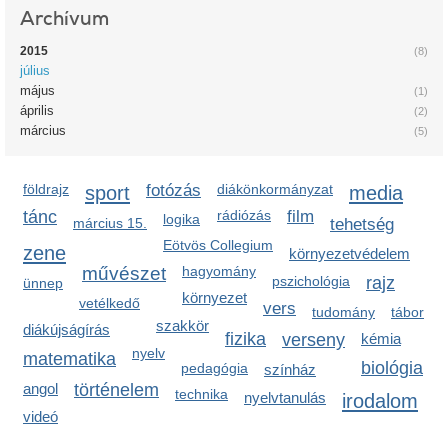
Archívum
2015
(8)
július
május
(1)
április
(2)
március
(5)
földrajz
sport
fotózás
diákönkormányzat
media
tánc
rádiózás
film
logika
március 15.
tehetség
Eötvös Collegium
zene
környezetvédelem
művészet
hagyomány
pszichológia
rajz
ünnep
környezet
vetélkedő
vers
tudomány
tábor
szakkör
diákújságírás
fizika
verseny
kémia
nyelv
matematika
biológia
pedagógia
színház
angol
történelem
technika
nyelvtanulás
irodalom
videó